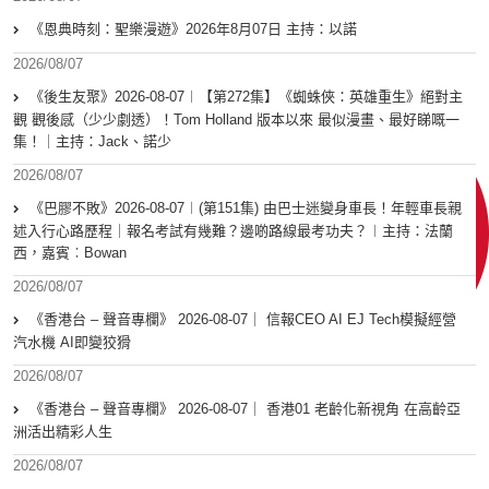
《恩典時刻：聖樂漫遊》2026年8月07日 主持：以諾
2026/08/07
《後生友聚》2026-08-07︱【第272集】《蜘蛛俠：英雄重生》絕對主
觀 觀後感（少少劇透）！Tom Holland 版本以來 最似漫畫、最好睇嘅一
集！｜主持：Jack、諾少
2026/08/07
《巴膠不敗》2026-08-07︱(第151集) 由巴士迷變身車長！年輕車長親
述入行心路歷程｜報名考試有幾難？邊啲路線最考功夫？︱主持：法蘭
西，嘉賓︰Bowan
2026/08/07
《香港台 – 聲音專欄》 2026-08-07｜ 信報CEO AI EJ Tech模擬經營
汽水機 AI即變狡猾
2026/08/07
《香港台 – 聲音專欄》 2026-08-07｜ 香港01 老齡化新視角 在高齡亞
洲活出精彩人生
2026/08/07