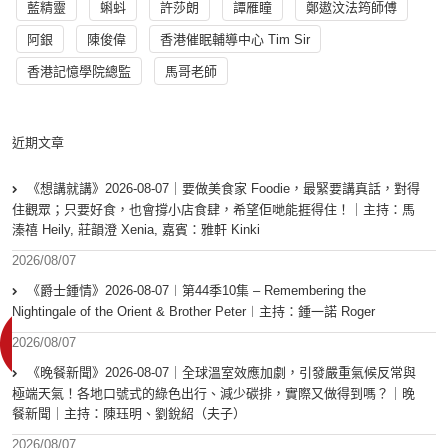
藍精靈
蝌蚪
許莎朗
譚雁瞳
鄭遨汶法筠師傅
阿銀
陳俊偉
香港催眠輔導中心 Tim Sir
香港記憶學院總監
馬哥老師
近期文章
《想講就講》2026-08-07｜要做美食家 Foodie，最緊要講真話，對得
住觀眾；只要好食，也會撐小店食肆，希望佢哋能捱得住！｜主持：馬
溱禧 Heily, 莊韻澄 Xenia, 嘉賓：雅軒 Kinki
2026/08/07
《爵士鍾情》2026-08-07︱第44季10集 – Remembering the
Nightingale of the Orient & Brother Peter︱主持：鍾一諾 Roger
2026/08/07
《晚餐新聞》2026-08-07｜全球溫室效應加劇，引發嚴重氣候反常與
極端天氣！各地口號式的綠色出行、減少碳排，實際又做得到嗎？｜晚
餐新聞｜主持：陳珏明、劉銳紹（夫子）
2026/08/07