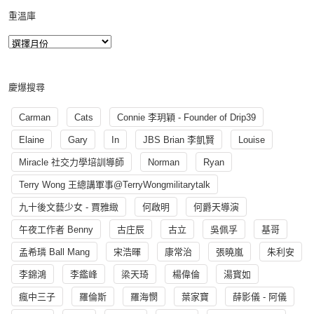
重溫庫
慶爆搜尋
Carman
Cats
Connie 李玥穎 - Founder of Drip39
Elaine
Gary
In
JBS Brian 李凱賢
Louise
Miracle 社交力學培訓導師
Norman
Ryan
Terry Wong 王總講軍事@TerryWongmilitarytalk
九十後文藝少女 - 賈雅緻
何啟明
何爵天導演
午夜工作者 Benny
古庄辰
古立
吳佩孚
基哥
孟希璘 Ball Mang
宋浩暉
康常治
張曉嵐
朱利安
李錦鴻
李鑑峰
梁天琦
楊偉倫
湯寳如
瘋中三子
羅倫斯
羅海憫
葉家寶
薛影儀 - 阿儀