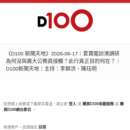
《D100 新聞天地》2026-06-17｜夏寶龍訪港調研
為何沒與廣大公務員接觸？此行真正目的何在？｜
D100新聞天地｜主持：李錦洪、陳珏明
如想線上收聽或下載節目重溫，請立即
登入
或
購買D100收聽服務
或
購
買D100網台節目
。
新建帳戶，這請按此
註冊