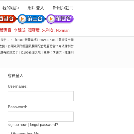
我的賬戶
用戶登入
新用戶註冊
葉家寶
,
李錦鴻
,
譚雁瞳
,
朱利安
,
Norman
,
香港台 --
《D100 新聞天地》2026-07-08｜政府提出修
改變，有關法例的範圍及相關配合是否恰當？用法律制衡
應有的效果？｜D100新聞天地｜主持：李錦洪、陳珏明
會員登入
Username:
Password:
|
signup now
forgot password?
Remember Me