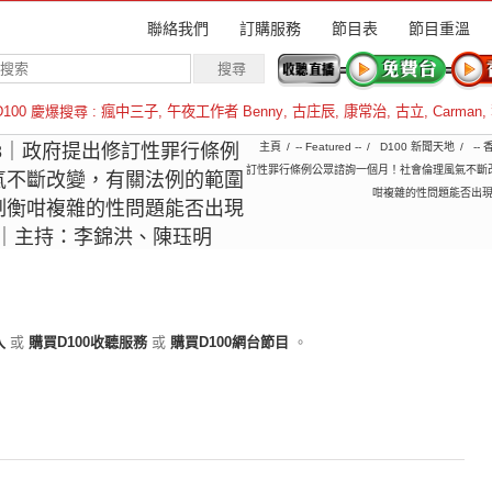
聯絡我們
訂購服務
節目表
節目重溫
D100 慶爆搜尋 :
瘋中三子
,
午夜工作者 Benny
,
古庄辰
,
康常治
,
古立
,
Carman
,
羅倫斯
7-08｜政府提出修訂性罪行條例
主頁
-- Featured --
D100 新聞天地
-- 
訂性罪行條例公眾諮詢一個月！社會倫理風氣不斷
氣不斷改變，有關法例的範圍
咁複雜的性問題能否出現
制衡咁複雜的性問題能否出現
地｜主持：李錦洪、陳珏明
入
或
購買D100收聽服務
或
購買D100網台節目
。