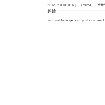
2026/07/08 10:50:56
|
-- Featured --
,
-- 香港台
評論
You must be
logged in
to post a comment.