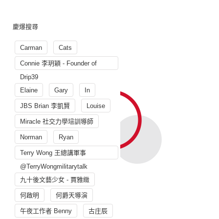
慶爆搜尋
Carman
Cats
Connie 李玥穎 - Founder of
Drip39
Elaine
Gary
In
JBS Brian 李凱賢
Louise
Miracle 社交力學培訓導師
Norman
Ryan
Terry Wong 王總講軍事
@TerryWongmilitarytalk
九十後文藝少女 - 賈雅緻
何啟明
何爵天導演
午夜工作者 Benny
古庄辰