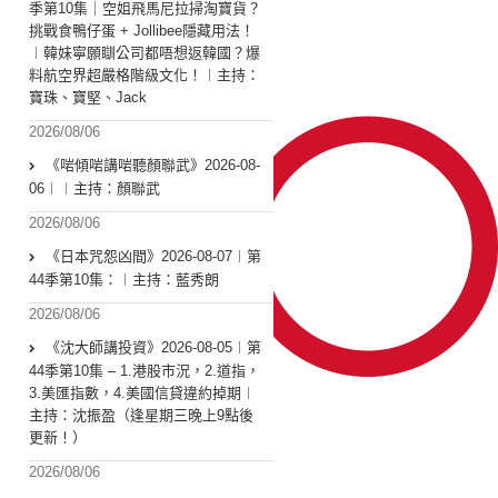
季第10集｜空姐飛馬尼拉掃淘寶貨？
挑戰食鴨仔蛋 + Jollibee隱藏用法！
︱韓妹寧願瞓公司都唔想返韓國？爆
料航空界超嚴格階級文化！︱主持：
寶珠、寶堅、Jack
2026/08/06
《啱傾啱講啱聽顏聯武》2026-08-
06︱︱主持：顏聯武
2026/08/06
《日本咒怨凶間》2026-08-07︱第
44季第10集：︱主持：藍秀朗
2026/08/06
《沈大師講投資》2026-08-05︱第
44季第10集 – 1.港股市況，2.道指，
3.美匯指數，4.美國信貸違約掉期︱
主持：沈振盈（逢星期三晚上9點後
更新！）
2026/08/06