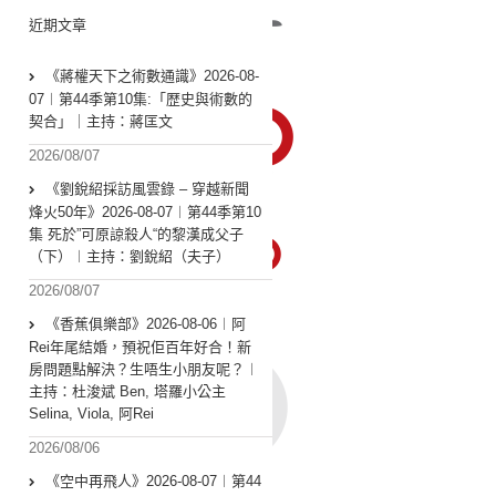
近期文章
《蔣權天下之術數通識》2026-08-
07︱第44季第10集:「歴史與術數的
契合」｜主持：蔣匡文
2026/08/07
《劉銳紹採訪風雲錄 – 穿越新聞
烽火50年》2026-08-07︱第44季第10
集 死於”可原諒殺人“的黎漢成父子
（下）︱主持：劉銳紹（夫子）
2026/08/07
《香蕉俱樂部》2026-08-06︱阿
Rei年尾結婚，預祝佢百年好合！新
房問題點解決？生唔生小朋友呢？︱
主持：杜浚斌 Ben, 塔羅小公主
Selina, Viola, 阿Rei
2026/08/06
《空中再飛人》2026-08-07︱第44