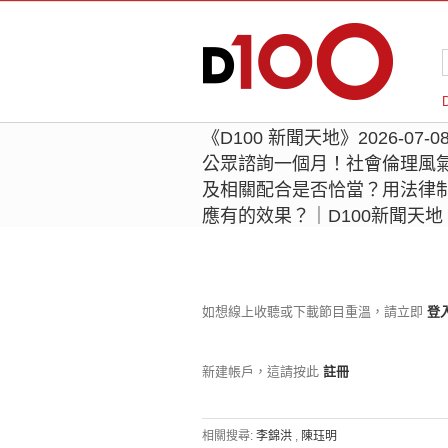
《D100 新聞天地》2026-0
公眾諮詢一個月！社會倫理風
及相關配合是否恰當？用法律
應有的效果？｜D100新聞天
如想線上收聽或下載節目重溫，請立即
登
新建帳戶，這請按此
註冊
相關搜尋:
李錦洪
,
陳珏明