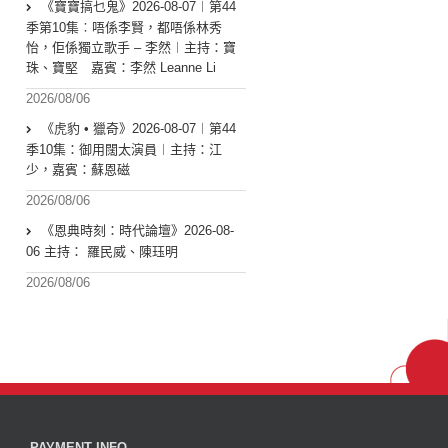
《寶寶搞乜鬼》2026-08-07︱第44
季第10集︰唔係李賢，都唔係林秀
怡，佢係獨立歌手 – 李然︱主持：寶
珠、寶堅 嘉賓：李然 Leanne Li
2026/08/06
《虎豹 • 獵奇》2026-08-07︱第44
季10集：御用闊太演員︱主持：江
少，嘉賓：蘇恩磁
2026/08/06
《恩典時刻：時代論壇》2026-08-
06 主持： 羅民威、陳珏明
2026/08/06
PAYMENT INFO