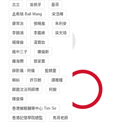
古立
吳佩孚
基哥
孟希璘 Ball Mang
宋浩暉
康常治
張曉嵐
朱利安
李錦鴻
李鑑峰
梁天琦
楊偉倫
湯寳如
瘋中三子
羅倫斯
羅海憫
葉家寶
薛影儀 - 阿儀
藍精靈
蝌蚪
許莎朗
譚雁瞳
鄭遨汶法筠師傅
阿銀
陳俊偉
香港催眠輔導中心 Tim Sir
香港記憶學院總監
馬哥老師