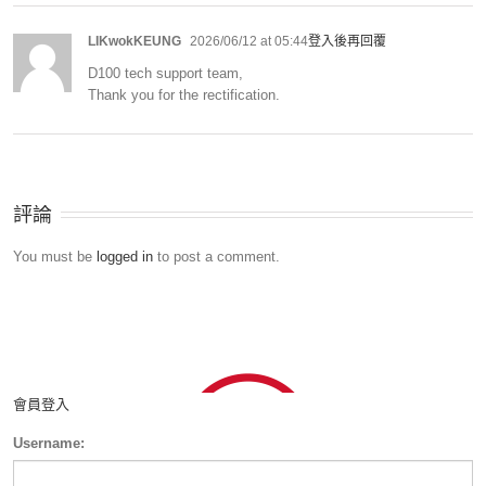
LIKwokKEUNG
2026/06/12 at 05:44
登入後再回覆
D100 tech support team,
Thank you for the rectification.
評論
You must be
logged in
to post a comment.
會員登入
Username: