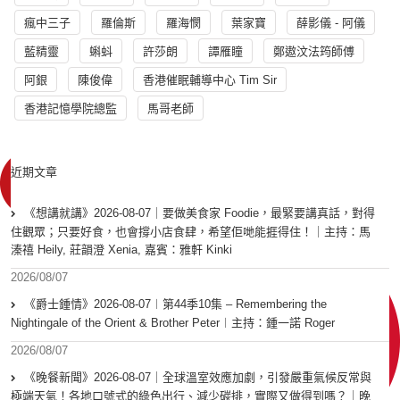
瘋中三子
羅倫斯
羅海憫
葉家寶
薛影儀 - 阿儀
藍精靈
蝌蚪
許莎朗
譚雁瞳
鄭遨汶法筠師傅
阿銀
陳俊偉
香港催眠輔導中心 Tim Sir
香港記憶學院總監
馬哥老師
近期文章
《想講就講》2026-08-07｜要做美食家 Foodie，最緊要講真話，對得
住觀眾；只要好食，也會撐小店食肆，希望佢哋能捱得住！｜主持：馬
溱禧 Heily, 莊韻澄 Xenia, 嘉賓：雅軒 Kinki
2026/08/07
《爵士鍾情》2026-08-07︱第44季10集 – Remembering the
Nightingale of the Orient & Brother Peter︱主持：鍾一諾 Roger
2026/08/07
《晚餐新聞》2026-08-07｜全球溫室效應加劇，引發嚴重氣候反常與
極端天氣！各地口號式的綠色出行、減少碳排，實際又做得到嗎？｜晚