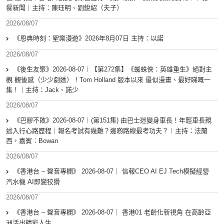
餐新聞｜主持：陳珏明、劉銳紹（夫子）
2026/08/07
《恩典時刻：聖樂漫遊》2026年8月07日 主持：以諾
2026/08/07
《後生友聚》2026-08-07︱【第272集】《蜘蛛俠：英雄重生》絕對主
觀 觀後感（少少劇透）！Tom Holland 版本以來 最似漫畫、最好睇嘅一
集！｜主持：Jack、諾少
2026/08/07
《巴膠不敗》2026-08-07︱(第151集) 由巴士迷變身車長！年輕車長親
述入行心路歷程｜報名考試有幾難？邊啲路線最考功夫？︱主持：法蘭
西，嘉賓︰Bowan
2026/08/07
《香港台 – 聲音專欄》 2026-08-07｜ 信報CEO AI EJ Tech模擬經營
汽水機 AI即變狡猾
2026/08/07
《香港台 – 聲音專欄》 2026-08-07｜ 香港01 老齡化新視角 在高齡亞
洲活出精彩人生