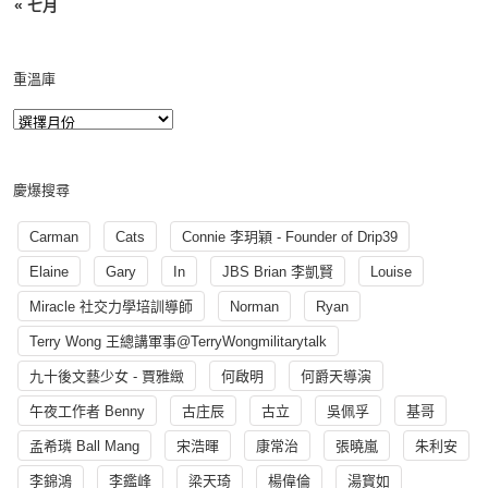
« 七月
重溫庫
慶爆搜尋
Carman
Cats
Connie 李玥穎 - Founder of Drip39
Elaine
Gary
In
JBS Brian 李凱賢
Louise
Miracle 社交力學培訓導師
Norman
Ryan
Terry Wong 王總講軍事@TerryWongmilitarytalk
九十後文藝少女 - 賈雅緻
何啟明
何爵天導演
午夜工作者 Benny
古庄辰
古立
吳佩孚
基哥
孟希璘 Ball Mang
宋浩暉
康常治
張曉嵐
朱利安
李錦鴻
李鑑峰
梁天琦
楊偉倫
湯寳如