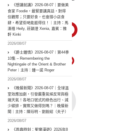
《想講就講》2026-08-07｜要做美
食家 Foodie，最緊要講真話，對得
住觀眾；只要好食，也會撐小店食
肆，希望佢哋能捱得住！｜主持：馬
溱禧 Heily, 莊韻澄 Xenia, 嘉賓：雅
軒 Kinki
2026/08/07
《爵士鍾情》2026-08-07︱第44季
10集 – Remembering the
Nightingale of the Orient & Brother
Peter︱主持：鍾一諾 Roger
2026/08/07
《晚餐新聞》2026-08-07｜全球溫
室效應加劇，引發嚴重氣候反常與極
端天氣！各地口號式的綠色出行、減
少碳排，實際又做得到嗎？｜晚餐新
聞｜主持：陳珏明、劉銳紹（夫子）
2026/08/07
《恩典時刻：聖樂漫遊》2026年8