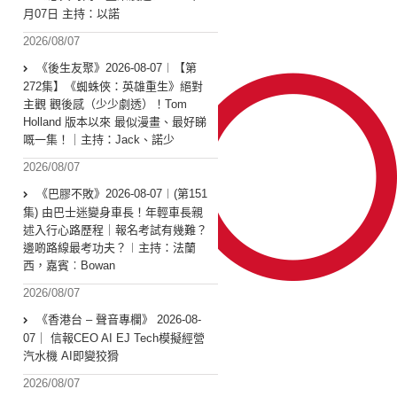
月07日 主持：以諾
2026/08/07
《後生友聚》2026-08-07︱【第
272集】《蜘蛛俠：英雄重生》絕對
主觀 觀後感（少少劇透）！Tom
Holland 版本以來 最似漫畫、最好睇
嘅一集！｜主持：Jack、諾少
2026/08/07
《巴膠不敗》2026-08-07︱(第151
集) 由巴士迷變身車長！年輕車長親
述入行心路歷程｜報名考試有幾難？
邊啲路線最考功夫？︱主持：法蘭
西，嘉賓︰Bowan
2026/08/07
《香港台 – 聲音專欄》 2026-08-
07｜ 信報CEO AI EJ Tech模擬經營
汽水機 AI即變狡猾
2026/08/07