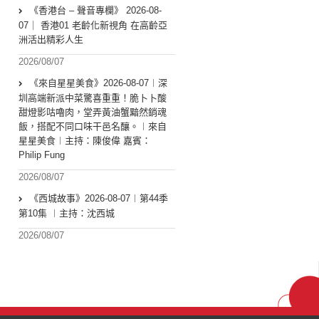
《香港台 – 聲音專欄》 2026-08-
07｜ 香港01 老齡化新視角 在高齡亞
洲活出精彩人生
2026/08/07
《來自星星美食》2026-08-07︱深
圳高端新派中菜驚喜重重！脆卜卜酸
甜燈影咕嚕肉，堂弄黃油蟹黯然銷魂
飯，搭配不同口味干邑名釀。︱來自
星星美食︱主持：陳俊偉 嘉賓：
Philip Fung
2026/08/07
《西城故事》2026-08-07︱第44季
第10集 ︱主持：沈西城
2026/08/07