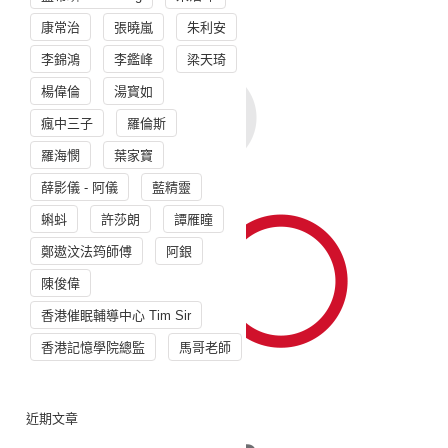
康常治
張曉嵐
朱利安
李錦鴻
李鑑峰
梁天琦
楊偉倫
湯寳如
瘋中三子
羅倫斯
羅海憫
葉家寶
薛影儀 - 阿儀
藍精靈
蝌蚪
許莎朗
譚雁瞳
鄭遨汶法筠師傅
阿銀
陳俊偉
香港催眠輔導中心 Tim Sir
香港記憶學院總監
馬哥老師
近期文章