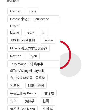
慶爆搜尋
Carman
Cats
Connie 李玥穎 - Founder of
Drip39
Elaine
Gary
In
JBS Brian 李凱賢
Louise
Miracle 社交力學培訓導師
Norman
Ryan
Terry Wong 王總講軍事
@TerryWongmilitarytalk
九十後文藝少女 - 賈雅緻
何啟明
何爵天導演
午夜工作者 Benny
古庄辰
古立
吳佩孚
基哥
孟希璘 Ball Mang
宋浩暉