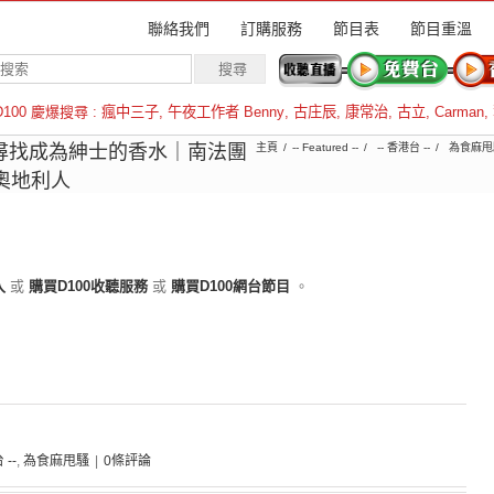
聯絡我們
訂購服務
節目表
節目重溫
D100 慶爆搜尋 :
瘋中三子
,
午夜工作者 Benny
,
古庄辰
,
康常治
,
古立
,
Carman
,
羅倫斯
7｜尋找成為紳士的香水｜南法團
主頁
-- Featured --
-- 香港台 --
為食麻甩
奧地利人
入
或
購買D100收聽服務
或
購買D100網台節目
。
 --
,
為食麻甩騷
|
0條評論