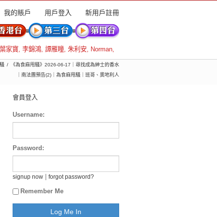
我的賬戶
用戶登入
新用戶註冊
葉家寶
,
李錦鴻
,
譚雁瞳
,
朱利安
,
Norman
,
騷
《為食麻甩騷》2026-06-17｜尋找成為紳士的香水
｜南法團預告(2)｜為食麻甩騷｜班哥、奧地利人
會員登入
Username:
Password:
|
signup now
forgot password?
Remember Me