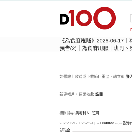
《為食麻甩騷》2026-06-1
預告(2)｜為食麻甩騷｜班哥、
如想線上收聽或下載節目重溫，請立即
登
新建帳戶，這請按此
註冊
相關搜尋:
奧地利人
,
班哥
2026/06/17 16:52:59
|
-- Featured --
,
-- 香港台
評論