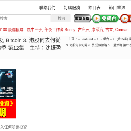
聯絡我們
訂購服務
節目表
節目重溫
D100 慶爆搜尋 :
瘋中三子
,
午夜工作者 Benny
,
古庄辰
,
康常治
,
古立
,
Carman
,
羅倫斯
Bitcoin 3. 港股何去何從
主頁
-- Featured --
-- 網台 --
(第25季)
3. 港股何去何從 4. 長,短線策略 5.下週策略 
第25季 第12集 主持：沈振盈
加入任何所謂投資