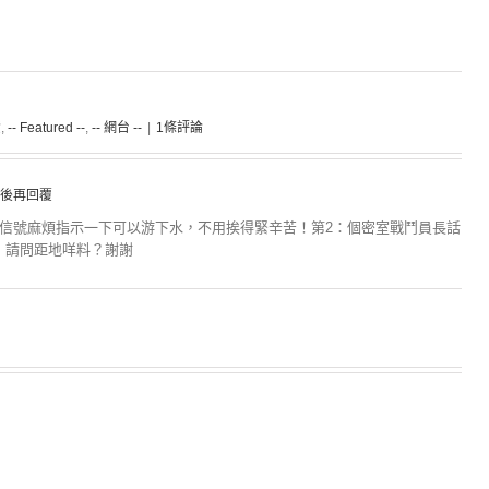
資
,
-- Featured --
,
-- 網台 --
|
1條評論
後再回覆
現信號麻煩指示一下可以游下水，不用挨得緊辛苦！第2：個密室戰鬥員長話
，請問距地咩料？謝謝