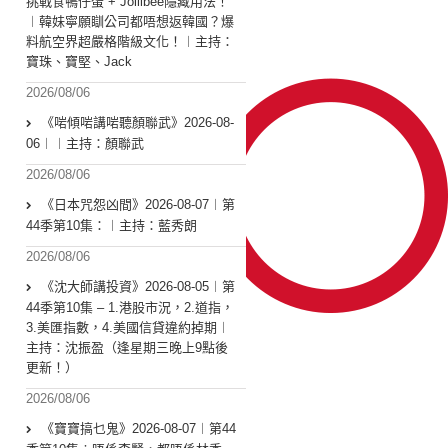
挑戰食鴨仔蛋 + Jollibee隱藏用法！
︱韓妹寧願瞓公司都唔想返韓國？爆
料航空界超嚴格階級文化！︱主持：
寶珠、寶堅、Jack
2026/08/06
《啱傾啱講啱聽顏聯武》2026-08-
06︱︱主持：顏聯武
2026/08/06
《日本咒怨凶間》2026-08-07︱第
44季第10集：︱主持：藍秀朗
2026/08/06
《沈大師講投資》2026-08-05︱第
44季第10集 – 1.港股市況，2.道指，
3.美匯指數，4.美國信貸違約掉期︱
主持：沈振盈（逢星期三晚上9點後
更新！）
2026/08/06
《寶寶搞乜鬼》2026-08-07︱第44