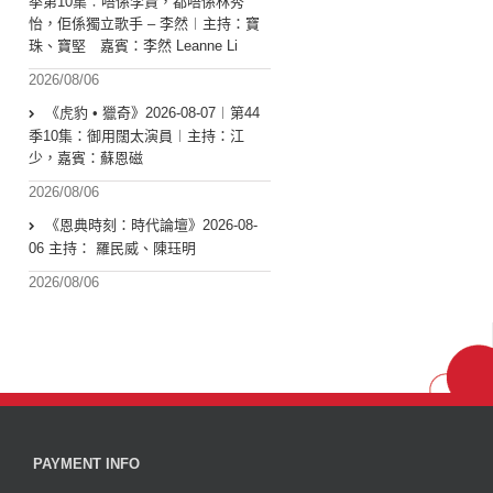
季第10集︰唔係李賢，都唔係林秀
怡，佢係獨立歌手 – 李然︱主持：寶
珠、寶堅 嘉賓：李然 Leanne Li
2026/08/06
《虎豹 • 獵奇》2026-08-07︱第44
季10集：御用闊太演員︱主持：江
少，嘉賓：蘇恩磁
2026/08/06
《恩典時刻：時代論壇》2026-08-
06 主持： 羅民威、陳珏明
2026/08/06
PAYMENT INFO