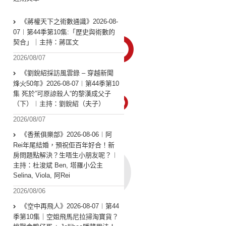
《蔣權天下之術數通識》2026-08-
07︱第44季第10集:「歴史與術數的
契合」｜主持：蔣匡文
2026/08/07
《劉銳紹採訪風雲錄 – 穿越新聞
烽火50年》2026-08-07︱第44季第10
集 死於”可原諒殺人“的黎漢成父子
（下）︱主持：劉銳紹（夫子）
2026/08/07
《香蕉俱樂部》2026-08-06︱阿
Rei年尾結婚，預祝佢百年好合！新
房問題點解決？生唔生小朋友呢？︱
主持：杜浚斌 Ben, 塔羅小公主
Selina, Viola, 阿Rei
2026/08/06
《空中再飛人》2026-08-07︱第44
季第10集｜空姐飛馬尼拉掃淘寶貨？