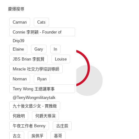
慶爆搜尋
Carman
Cats
Connie 李玥穎 - Founder of
Drip39
Elaine
Gary
In
JBS Brian 李凱賢
Louise
Miracle 社交力學培訓導師
Norman
Ryan
Terry Wong 王總講軍事
@TerryWongmilitarytalk
九十後文藝少女 - 賈雅緻
何啟明
何爵天導演
午夜工作者 Benny
古庄辰
古立
吳佩孚
基哥