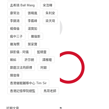
孟希璘 Ball Mang
宋浩暉
康常治
張曉嵐
朱利安
李錦鴻
李鑑峰
梁天琦
楊偉倫
湯寳如
瘋中三子
羅倫斯
羅海憫
葉家寶
薛影儀 - 阿儀
藍精靈
蝌蚪
許莎朗
譚雁瞳
鄭遨汶法筠師傅
阿銀
陳俊偉
香港催眠輔導中心 Tim Sir
香港記憶學院總監
馬哥老師
近期文章