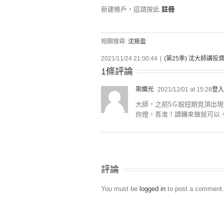
新建帳戶，這請按此
註冊
相關搜尋:
沈振盈
2021/11/24 21:00:44
|
(第25季) 沈大師講投
1條評論
梁燦光
2021/12/01 at 15:28
登入
大師，之前5Ｇ股短期見頂出
你燈，吾准！調轉來做就可以
評論
You must be
logged in
to post a comment.