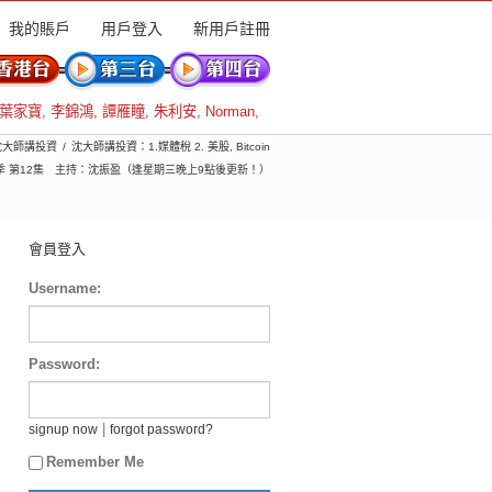
我的賬戶
用戶登入
新用戶註冊
葉家寶
,
李錦鴻
,
譚雁瞳
,
朱利安
,
Norman
,
 沈大師講投資
沈大師講投資：1.媒體稅 2. 美股, Bitcoin
第25季 第12集 主持：沈振盈（逢星期三晚上9點後更新！）
會員登入
Username:
Password:
|
signup now
forgot password?
Remember Me