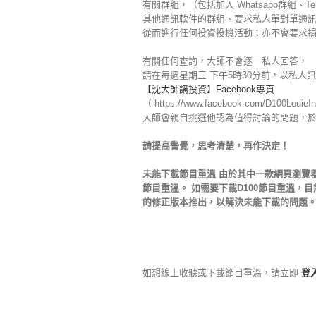
有關群組，（包括加入 Whatsapp群組、Te
其他通訊軟件的群組、要求私人單對單通訊 [...PM
從而進行任何投資投機活動；亦不會要求
有關任何查詢，大師不會逐一私人回答，
請在每週星期三 下午5時30分前，以私人訊息
【沈大師講投資】Facebook專頁
（ https://www.facebook.com/D100LouieI
大師會親自挑選他認為值得討論的問題，
請提高警覺，思考清楚，再作決定！
未能下載節目重溫 由於其中一款網頁瀏覽器-G
節目重溫。 如需要下載D100節目重溫，目前階段
的修正版本推出，以解決未能下載的問題。 
如想線上收聽或下載節目重溫，請立即
登