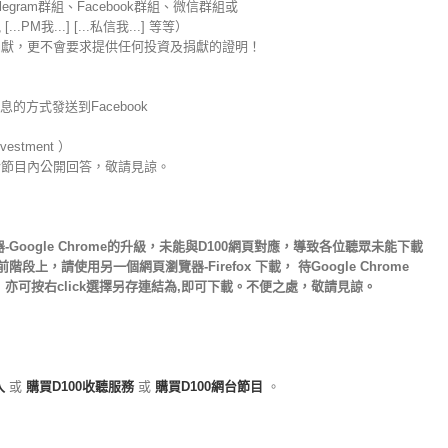
legram群組、Facebook群組、微信群組或
我...] [...私信我...] 等等）
捐獻，更不會要求提供任何投資及捐獻的證明！
的方式發送到Facebook
nvestment ）
於節目內公開回答，敬請見諒。
oogle Chrome的升級，未能與D100網頁對應，導致各位聽眾未能下載
上，請使用另一個網頁瀏覽器-Firefox 下載， 待Google Chrome
亦可按右click選擇另存連結為,即可下載。不便之處，敬請見諒。
入
或
購買D100收聽服務
或
購買D100網台節目
。