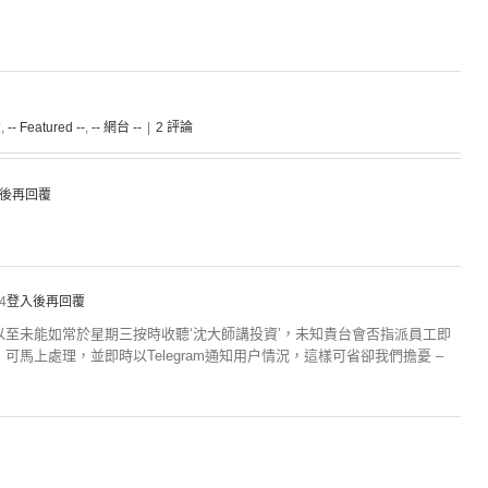
資
,
-- Featured --
,
-- 網台 --
|
2 評論
後再回覆
34
登入後再回覆
至未能如常於星期三按時收聽‘沈大師講投資’，未知貴台會否指派員工即
馬上處理，並即時以Telegram通知用户情況，這樣可省卻我們擔憂 –