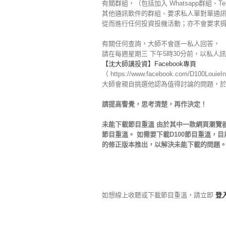
有關群組，（包括加入 Whatsapp群組、Te
其他通訊軟件的群組、要求私人單對單通訊 [...PM
從而進行任何投資投機活動；亦不會要求
有關任何查詢，大師不會逐一私人回答，
請在每週星期三 下午5時30分前，以私人訊息
【沈大師講投資】Facebook專頁
（ https://www.facebook.com/D100LouieI
大師會親自挑選他認為值得討論的問題，
請提高警覺，思考清楚，再作決定！
未能下載節目重溫 由於其中一款網頁瀏覽器-G
節目重溫。 如需要下載D100節目重溫，目前階段
的修正版本推出，以解決未能下載的問題。 
如想線上收聽或下載節目重溫，請立即
登