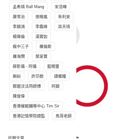
孟希璘 Ball Mang
宋浩暉
康常治
張曉嵐
朱利安
李錦鴻
李鑑峰
梁天琦
楊偉倫
湯寳如
瘋中三子
羅倫斯
羅海憫
葉家寶
薛影儀 - 阿儀
藍精靈
蝌蚪
許莎朗
譚雁瞳
鄭遨汶法筠師傅
阿銀
陳俊偉
香港催眠輔導中心 Tim Sir
香港記憶學院總監
馬哥老師
近期文章