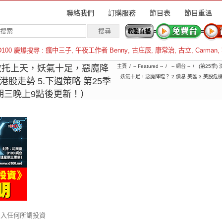
聯絡我們
訂購服務
節目表
節目重溫
D100 慶爆搜尋 :
瘋中三子
,
午夜工作者 Benny
,
古庄辰
,
康常治
,
古立
,
Carman
,
羅倫斯
數托上天，妖氣十足，惡魔降
主頁
-- Featured --
-- 網台 --
(第25季)
妖氣十足，惡魔降臨？ 2.債息 美匯 3.美股危機
4.港股走勢 5.下週策略 第25季
期三晚上9點後更新！）
加入任何所謂投資