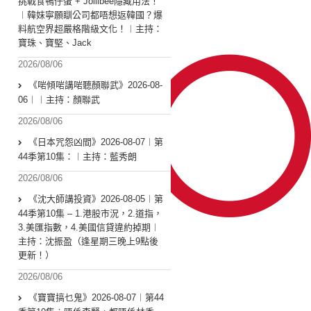
挑戰食鴨仔蛋 + Jollibee隱藏用法！
︱韓妹寧願瞓公司都唔想返韓國？爆
料航空界超嚴格階級文化！︱主持：
寶珠、寶堅、Jack
2026/08/06
《啱傾啱講啱聽顏聯武》2026-08-
06︱︱主持：顏聯武
2026/08/06
《日本咒怨凶間》2026-08-07︱第
44季第10集：︱主持：藍秀朗
2026/08/06
《沈大師講投資》2026-08-05︱第
44季第10集 – 1.港股市況，2.道指，
3.美匯指數，4.美國信貸違約掉期︱
主持：沈振盈（逢星期三晚上9點後
更新！）
2026/08/06
《寶寶搞乜鬼》2026-08-07︱第44