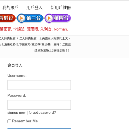
我的賬戶
用戶登入
新用戶註冊
葉家寶
,
李錦鴻
,
譚雁瞳
,
朱利安
,
Norman
,
 沈大師講投資
沈大師講投資：1.美國三大指數托上天，
 4.港股走勢 5.下週策略 第25季 第10集 主持：沈振盈
（逢星期三晚上9點後更新！）
會員登入
Username:
Password:
|
signup now
forgot password?
Remember Me