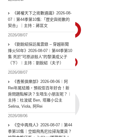
《蔣權天下之術數通識》2026-08-
07︱第44季第10集:「歴史與術數的
契合」｜主持：蔣匡文
2026/08/07
《劉銳紹採訪風雲錄 – 穿越新聞
烽火50年》2026-08-07︱第44季第10
集 死於”可原諒殺人“的黎漢成父子
（下）︱主持：劉銳紹（夫子）
2026/08/07
《香蕉俱樂部》2026-08-06︱阿
Rei年尾結婚，預祝佢百年好合！新
房問題點解決？生唔生小朋友呢？︱
主持：杜浚斌 Ben, 塔羅小公主
Selina, Viola, 阿Rei
2026/08/06
《空中再飛人》2026-08-07︱第44
季第10集｜空姐飛馬尼拉掃淘寶貨？