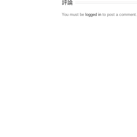
評論
You must be
logged in
to post a comment.