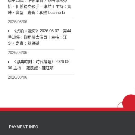
季第10集︰唔係李賢，都唔係林秀
怡，佢係獨立歌手 – 李然︱主持：寶
珠、寶堅 嘉賓：李然 Leanne Li
2026/08/06
《虎豹 • 獵奇》2026-08-07︱第44
季10集：御用闊太演員︱主持：江
少，嘉賓：蘇恩磁
2026/08/06
《恩典時刻：時代論壇》2026-08-
06 主持： 羅民威、陳珏明
2026/08/06
PAYMENT INFO