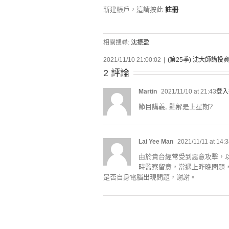
新建帳戶，這請按此
註冊
相關搜尋:
沈振盈
2021/11/10 21:00:02
|
(第25季) 沈大師講投
2 評論
Martin
2021/11/10 at 21:43
登入
節目講義, 點解是上星期?
Lai Yee Man
2021/11/11 at 14:
由於貴台經常受到惡意攻擊，以
時監察留意，當遇上昨晚問題，可
是否自身電腦出現問題，謝謝。