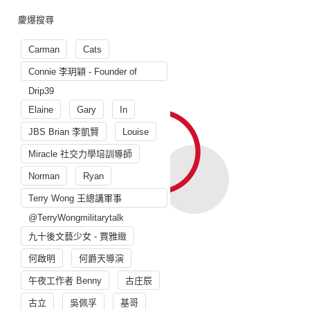
慶爆搜尋
Carman
Cats
Connie 李玥穎 - Founder of
Drip39
Elaine
Gary
In
JBS Brian 李凱賢
Louise
Miracle 社交力學培訓導師
Norman
Ryan
Terry Wong 王總講軍事
@TerryWongmilitarytalk
九十後文藝少女 - 賈雅緻
何啟明
何爵天導演
午夜工作者 Benny
古庄辰
古立
吳佩孚
基哥