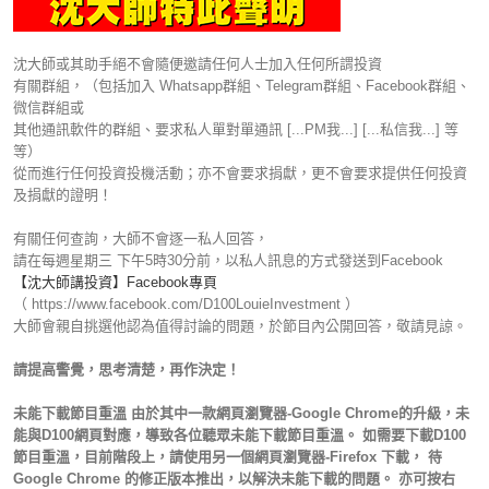
沈大師或其助手絕不會隨便邀請任何人士加入任何所謂投資
有關群組，（包括加入 Whatsapp群組、Telegram群組、Facebook群組、
微信群組或
其他通訊軟件的群組、要求私人單對單通訊 [...PM我...] [...私信我...] 等
等）
從而進行任何投資投機活動；亦不會要求捐獻，更不會要求提供任何投資
及捐獻的證明！
有關任何查詢，大師不會逐一私人回答，
請在每週星期三 下午5時30分前，以私人訊息的方式發送到Facebook
【沈大師講投資】Facebook專頁
（ https://www.facebook.com/D100LouieInvestment ）
大師會親自挑選他認為值得討論的問題，於節目內公開回答，敬請見諒。
請提高警覺，思考清楚，再作決定！
未能下載節目重溫 由於其中一款網頁瀏覽器-Google Chrome的升級，未
能與D100網頁對應，導致各位聽眾未能下載節目重溫。 如需要下載D100
節目重溫，目前階段上，請使用另一個網頁瀏覽器-Firefox 下載， 待
Google Chrome 的修正版本推出，以解決未能下載的問題。 亦可按右