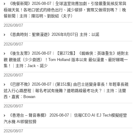
《晚餐新聞》2026-08-07｜全球溫室效應加劇，引發嚴重氣候反常與
極端天氣！各地口號式的綠色出行、減少碳排，實際又做得到嗎？｜晚
餐新聞｜主持：陳珏明、劉銳紹（夫子）
2026/08/07
《恩典時刻：聖樂漫遊》2026年8月07日 主持：以諾
2026/08/07
《後生友聚》2026-08-07︱【第272集】《蜘蛛俠：英雄重生》絕對主
觀 觀後感（少少劇透）！Tom Holland 版本以來 最似漫畫、最好睇嘅一
集！｜主持：Jack、諾少
2026/08/07
《巴膠不敗》2026-08-07︱(第151集) 由巴士迷變身車長！年輕車長親
述入行心路歷程｜報名考試有幾難？邊啲路線最考功夫？︱主持：法蘭
西，嘉賓︰Bowan
2026/08/07
《香港台 – 聲音專欄》 2026-08-07｜ 信報CEO AI EJ Tech模擬經營
汽水機 AI即變狡猾
2026/08/07