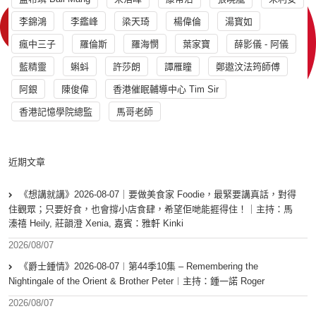
李錦鴻
李鑑峰
梁天琦
楊偉倫
湯寳如
瘋中三子
羅倫斯
羅海憫
葉家寶
薛影儀 - 阿儀
藍精靈
蝌蚪
許莎朗
譚雁瞳
鄭遨汶法筠師傅
阿銀
陳俊偉
香港催眠輔導中心 Tim Sir
香港記憶學院總監
馬哥老師
近期文章
《想講就講》2026-08-07｜要做美食家 Foodie，最緊要講真話，對得
住觀眾；只要好食，也會撐小店食肆，希望佢哋能捱得住！｜主持：馬
溱禧 Heily, 莊韻澄 Xenia, 嘉賓：雅軒 Kinki
2026/08/07
《爵士鍾情》2026-08-07︱第44季10集 – Remembering the
Nightingale of the Orient & Brother Peter︱主持：鍾一諾 Roger
2026/08/07