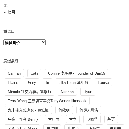
31
« 七月
重溫庫
慶爆搜尋
Carman
Cats
Connie 李玥穎 - Founder of Drip39
Elaine
Gary
In
JBS Brian 李凱賢
Louise
Miracle 社交力學培訓導師
Norman
Ryan
Terry Wong 王總講軍事@TerryWongmilitarytalk
九十後文藝少女 - 賈雅緻
何啟明
何爵天導演
午夜工作者 Benny
古庄辰
古立
吳佩孚
基哥
孟希璘 Ball Mang
宋浩暉
康常治
張曉嵐
朱利安