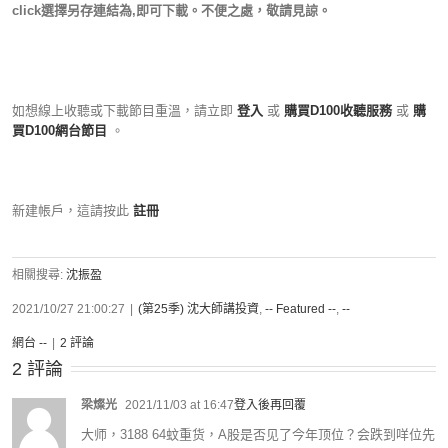
click選擇另存連結為,即可下載。不便之處，敬請見諒。
如想線上收聽或下載節目重溫，請立即
登入
或
購買D100收聽服務
或
購
買D100網台節目
。
新建帳戶，這請按此
註冊
相關搜尋:
沈振盈
2021/10/27 21:00:27
|
(第25季) 沈大師講投資
,
-- Featured --
,
--
網台 --
|
2 評論
2 評論
梁燦光
2021/11/03 at 16:47
登入後再回覆
大师，3188 64蚊重货，A股是否见了今年顶位？会跌到咩位先