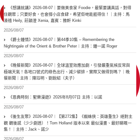
《想講就講》2026-08-07｜要做美食家 Foodie，最緊要講真話，對得
住觀眾；只要好食，也會撐小店食肆，希望佢哋能捱得住！｜主持：馬
溱禧 Heily, 莊韻澄 Xenia, 嘉賓：雅軒 Kinki
2026/08/07
《爵士鍾情》2026-08-07︱第44季10集 – Remembering the
Nightingale of the Orient & Brother Peter︱主持：鍾一諾 Roger
2026/08/07
《晚餐新聞》2026-08-07｜全球溫室效應加劇，引發嚴重氣候反常與
極端天氣！各地口號式的綠色出行、減少碳排，實際又做得到嗎？｜晚
餐新聞｜主持：陳珏明、劉銳紹（夫子）
2026/08/07
《恩典時刻：聖樂漫遊》2026年8月07日 主持：以諾
2026/08/07
《後生友聚》2026-08-07︱【第272集】《蜘蛛俠：英雄重生》絕對主
觀 觀後感（少少劇透）！Tom Holland 版本以來 最似漫畫、最好睇嘅一
集！｜主持：Jack、諾少
2026/08/07