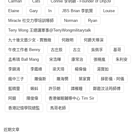
Carman
Cats
Connie 李玥穎 - Founder of Drip39
Elaine
Gary
In
JBS Brian 李凱賢
Louise
Miracle 社交力學培訓導師
Norman
Ryan
Terry Wong 王總講軍事@TerryWongmilitarytalk
九十後文藝少女 - 賈雅緻
何啟明
何爵天導演
午夜工作者 Benny
古庄辰
古立
吳佩孚
基哥
孟希璘 Ball Mang
宋浩暉
康常治
張曉嵐
朱利安
李錦鴻
李鑑峰
梁天琦
楊偉倫
湯寳如
瘋中三子
羅倫斯
羅海憫
葉家寶
薛影儀 - 阿儀
藍精靈
蝌蚪
許莎朗
譚雁瞳
鄭遨汶法筠師傅
阿銀
陳俊偉
香港催眠輔導中心 Tim Sir
香港記憶學院總監
馬哥老師
近期文章