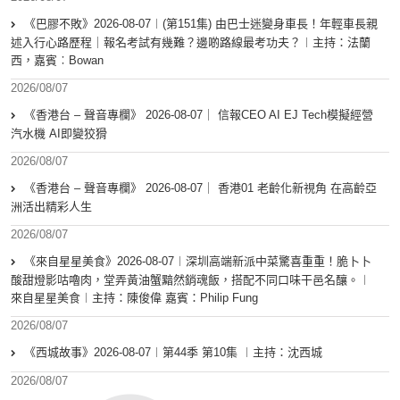
《巴膠不敗》2026-08-07︱(第151集) 由巴士迷變身車長！年輕車長親
述入行心路歷程｜報名考試有幾難？邊啲路線最考功夫？︱主持：法蘭
西，嘉賓︰Bowan
2026/08/07
《香港台 – 聲音專欄》 2026-08-07｜ 信報CEO AI EJ Tech模擬經營
汽水機 AI即變狡猾
2026/08/07
《香港台 – 聲音專欄》 2026-08-07｜ 香港01 老齡化新視角 在高齡亞
洲活出精彩人生
2026/08/07
《來自星星美食》2026-08-07︱深圳高端新派中菜驚喜重重！脆卜卜
酸甜燈影咕嚕肉，堂弄黃油蟹黯然銷魂飯，搭配不同口味干邑名釀。︱
來自星星美食︱主持：陳俊偉 嘉賓：Philip Fung
2026/08/07
《西城故事》2026-08-07︱第44季 第10集 ︱主持：沈西城
2026/08/07