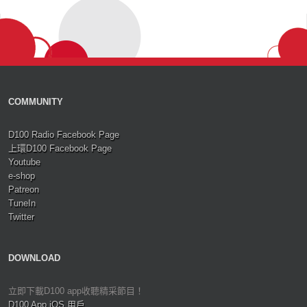
COMMUNITY
D100 Radio Facebook Page
上環D100 Facebook Page
Youtube
e-shop
Patreon
TuneIn
Twitter
DOWNLOAD
立即下載D100 app收聽精采節目！
D100 App iOS 用戶