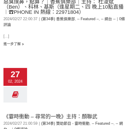
惡臭撲鼻，點算？｜香蕉俱樂部｜主持： 杜浚斌
（Ben）、科林、基斯（逢星期二、四 晚上10點直播
︱☎PHONE IN 熱線：22971804）
2024/02/27 22:00:37
|
(第34季) 香蕉俱樂部
,
-- Featured --
,
-- 網台 --
|
0條
評論
[...]
進一步了解
27
02, 2024
《霎時衝動 – 尋常的一晚》主持：顏聯武
2024/02/27 21:00:59
|
(第34季) 贊助節目 - 霎時衝動
,
-- Featured --
,
-- 網