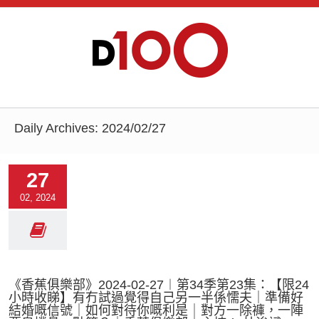
Daily Archives:
2024/02/27
27
02, 2024
《香蕉俱樂部》2024-02-27︱第34季第23集：【限24
小時收睇】有冇試過覺得自己另一半係懦夫｜準備好
結婚嘅信號｜如何對待你嘅利是｜對方一除褲，一陣