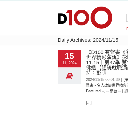
Daily Archives:
2024/11/15
《D100 有聲書
15
世界精彩演說》彭晴
11-15︱第37季 
11, 2024
佛遜【總統就職演
持：彭晴
2024/11/15 00:01:39
|
(
聲書 - 名人改變世界精彩
Featured --
,
-- 網台 --
|
迴
[...]