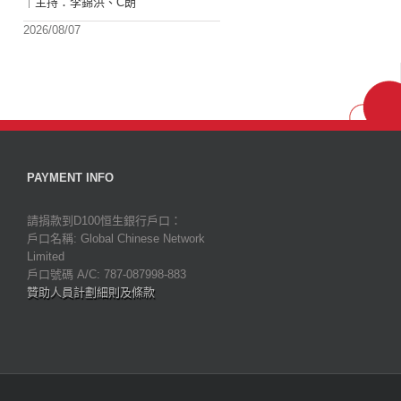
｜主持：李錦洪、C朗
2026/08/07
PAYMENT INFO
請捐款到D100恒生銀行戶口：
戶口名稱: Global Chinese Network
Limited
戶口號碼 A/C: 787-087998-883
贊助人員計劃細則及條款