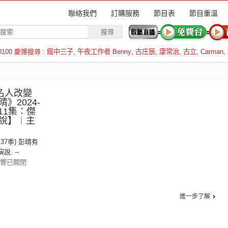
聯絡我們
訂購服務
節目表
節目重溫
D100 慶爆搜尋 :
瘋中三子
,
午夜工作者 Benny
,
古庄辰
,
康常治
,
古立
,
Carman
,
羅倫斯
《名人改變
》2024-
第11集：傑
說】︱主
第37季) 彭晴有
演說
,
--
響已關閉
進一步了解