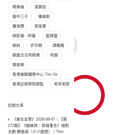
楊偉倫
湯寳如
瘋中三子
羅倫斯
羅海憫
葉家寶
薛影儀 - 阿儀
藍精靈
蝌蚪
許莎朗
譚雁瞳
鄭遨汶法筠師傅
阿銀
陳俊偉
香港催眠輔導中心 Tim Sir
香港記憶學院總監
馬哥老師
近期文章
《後生友聚》2026-08-07︱【第
272集】《蜘蛛俠：英雄重生》絕對
主觀 觀後感（少少劇透）！Tom