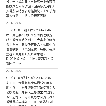
分享一下感想外，再傾談一下近來有
關觀眾質素的討論，因為多大片多人
入場所以特別多奇怪情況？︱90後翻
牆大作戰︱主持：梁德民團隊
2026/08/07
《D100 上綱上線》2026-08-07｜
中一買書要7千蚊 ?! 外國借書唔洗
錢！香港幾時做到？｜大富豪夜總會
捲土重來！背後股東換人，公關中介
蠢蠢欲動！「低調復業」每晚只接少
量客，到底測試緊乜嘢水溫？｜
D100上綱上線︱主持：黃冠斌、禮
賢同學、何亨
2026/08/07
《D100 新聞天地》2026-08-07｜
街工再出發重獲藝發局最新年度資
助，香港由治及興政策開始從寬？入
境數據顯示外籍人士獲港工作簽證比
五年前翻倍，海外真專才回流代表新
香港環境真轉好？｜D100新聞天地