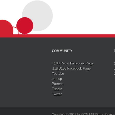
COMMUNITY
D100 Radio Facebook Page
上環D100 Facebook Page
Youtube
e-shop
Patreon
TuneIn
Twitter
Copyright © 2013 by GCN | All Rights Reser