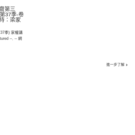
齋第三
︱第37季-卷
主持：梁家
第37季) 家權講
tured --
,
-- 網
進一步了解