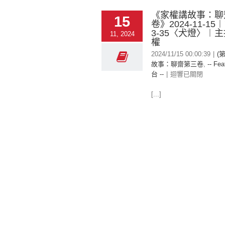
《家權講故事：聊
15
卷》2024-11-15
3-35〈犬燈〉︱
11, 2024
權
2024/11/15 00:00:39
|
(
故事：聊齋第三卷
,
-- Fea
台 --
|
迴響已關閉
[...]