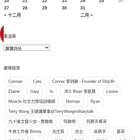
20
21
22
23
24
25
26
27
28
29
30
31
« 十二月
二月 »
重溫庫
慶爆搜尋
Carman
Cats
Connie 李玥穎 - Founder of Drip39
Elaine
Gary
In
JBS Brian 李凱賢
Louise
Miracle 社交力學培訓導師
Norman
Ryan
Terry Wong 王總講軍事@TerryWongmilitarytalk
九十後文藝少女 - 賈雅緻
何啟明
何爵天導演
午夜工作者 Benny
古庄辰
古立
吳佩孚
基哥