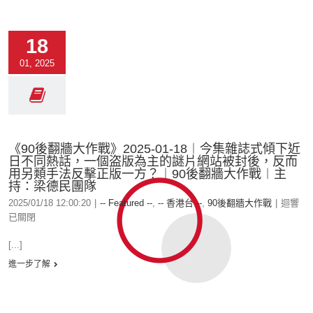
18
01, 2025
《90後翻牆大作戰》2025-01-18︱今集雜誌式傾下近
日不同熱話，一個盗版為主的謎片網站被封後，反而
用另類手法反擊正版一方？︱90後翻牆大作戰︱主
持：梁德民團隊
2025/01/18 12:00:20
|
-- Featured --
,
-- 香港台 --
,
90後翻牆大作戰
|
迴響
已關閉
[...]
進一步了解