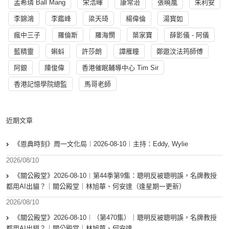
孟希璘 Ball Mang
宋浩暉
康常治
張曉嵐
朱利安
李錦鴻
李鑑峰
梁天琦
楊偉倫
湯寳如
瘋中三子
羅倫斯
羅海憫
葉家寶
薛影儀 - 阿儀
藍精靈
蝌蚪
許莎朗
譚雁瞳
鄭遨汶法筠師傅
阿銀
陳俊偉
香港催眠輔導中心 Tim Sir
香港記憶學院總監
馬哥老師
近期文章
《恩典時刻》周一文化局︱2026-08-10︱主持：Eddy, Wylie
2026/08/10
《關公殿堂》2026-08-10︱第44季第9集：聰明反被聰明誤，名牌教授
都用AI出貓？｜關公殿堂｜林旭華、何安達（逢星期一更新）
2026/08/10
《關公殿堂》2026-08-10︱（第470集）｜聰明反被聰明誤，名牌教授
都用AI出貓？｜關公殿堂｜林旭華、何安達