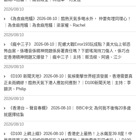
2026/08/10
《為食麻甩騷》2026-08-10｜酷熱天氣多喝水外， 仲要有埋同理心！
｜為食麻甩騷｜為食麻甩騷｜梁家權、Rachel
2026/08/10
《瘋中三子》 2026-08-10｜陀螺大戰Error193玩成點？黃大仙上邨恐
怖血案，係嘈音係精神問題係房署責任嗎？下碧瑤灣持刀傷人，係巧合
定香港精神問題又爆發？｜瘋中三子｜主持：蔡浩樑、阿通、江少
2026/08/10
《D100 新聞天地》2026-08-10｜氣候衝擊世界經濟發展，香港需要真
正未雨綢繆！酷熱天氣下港人應如何應對？｜D100新聞天地｜主持：李
錦洪、Philip
2026/08/10
《香港台 – 聲音專欄》 2026-08-10｜ BBC中文 為何我不後悔20多歲
就選擇結紮
2026/08/10
《D100 上綱上線》2026-08-10｜香港史上最熱！上水飆至39.8度！中