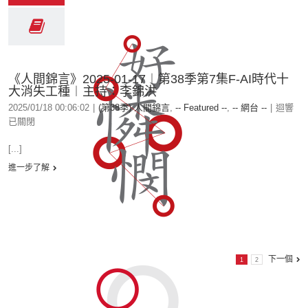
《人間錦言》2025-01-17︱第38季第7集F-AI時代十
大消失工種︱主持：李錦洪
2025/01/18 00:06:02
|
(第38季) 人間錦言
,
-- Featured --
,
-- 網台 --
|
迴響
已關閉
[...]
進一步了解
下一個
1
2