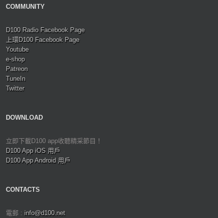
COMMUNITY
D100 Radio Facebook Page
上環D100 Facebook Page
Youtube
e-shop
Patreon
TuneIn
Twitter
DOWNLOAD
立即下載D100 app收聽精采節目！
D100 App iOS 用戶
D100 App Android 用戶
CONTACTS
電郵 :
info@d100.net