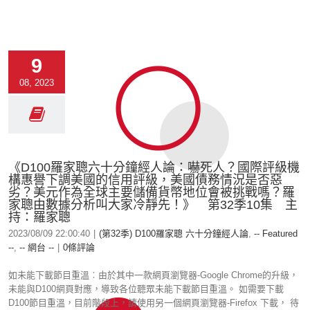
9
08, 2023
《D100羅家聰六十分鐘經人論：嚇死人？國際評級機
構惠譽下調美國的信用評級，美國債務情況是否惡
劣？美元作為全球主要儲備貨幣地位會被挑戰嗎？羅
家聰由數據分析叫大家冷靜先！》 第32季10集 主
持：羅家聰
2023/08/09 22:00:40
|
(第32季) D100羅家聰 六十分鐘經人論
,
-- Featured
--
,
-- 網台 --
|
0條評論
如未能下載節目重溫︰由於其中一款網頁瀏覽器-Google Chrome的升級，
未能與D100網頁對應，導致各位聽眾未能下載節目重溫。 如需要下載
D100節目重溫，目前階段上，請使用另一個網頁瀏覽器-Firefox 下載， 待