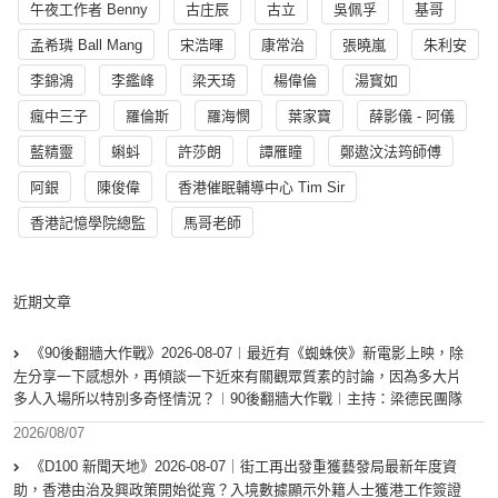
午夜工作者 Benny
古庄辰
古立
吳佩孚
基哥
孟希璘 Ball Mang
宋浩暉
康常治
張曉嵐
朱利安
李錦鴻
李鑑峰
梁天琦
楊偉倫
湯寳如
瘋中三子
羅倫斯
羅海憫
葉家寶
薛影儀 - 阿儀
藍精靈
蝌蚪
許莎朗
譚雁瞳
鄭遨汶法筠師傅
阿銀
陳俊偉
香港催眠輔導中心 Tim Sir
香港記憶學院總監
馬哥老師
近期文章
《90後翻牆大作戰》2026-08-07︱最近有《蜘蛛俠》新電影上映，除
左分享一下感想外，再傾談一下近來有關觀眾質素的討論，因為多大片
多人入場所以特別多奇怪情況？︱90後翻牆大作戰︱主持：梁德民團隊
2026/08/07
《D100 新聞天地》2026-08-07｜街工再出發重獲藝發局最新年度資
助，香港由治及興政策開始從寬？入境數據顯示外籍人士獲港工作簽證