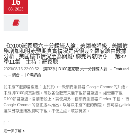
16
08, 2023
《D100羅家聰六十分鐘經人論 : 美國被降級 , 美國債
務增加和財赤預期真實情況是否很差? 羅家聰由數據
分析 , 美國樓市情況至為關鍵! 睇完片就明!》 第32
季11集 主持：羅家聰
2023/08/16 22:00:52
|
(第32季) D100羅家聰 六十分鐘經人論
,
-- Featured
--
,
-- 網台 --
|
0條評論
如未能下載節目重溫︰由於其中一款網頁瀏覽器-Google Chrome的升級，
未能與D100網頁對應，導致各位聽眾未能下載節目重溫。 如需要下載
D100節目重溫，目前階段上，請使用另一個網頁瀏覽器-Firefox 下載， 待
Google Chrome 的修正版本推出，以解決未能下載的問題。 亦可按右click
選擇另存連結為,即可下載。不便之處，敬請見諒。
[...]
進一步了解