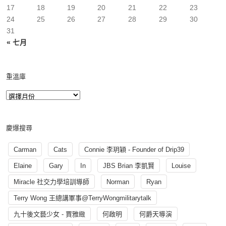
17
18
19
20
21
22
23
24
25
26
27
28
29
30
31
« 七月
重溫庫
慶爆搜尋
Carman
Cats
Connie 李玥穎 - Founder of Drip39
Elaine
Gary
In
JBS Brian 李凱賢
Louise
Miracle 社交力學培訓導師
Norman
Ryan
Terry Wong 王總講軍事@TerryWongmilitarytalk
九十後文藝少女 - 賈雅緻
何啟明
何爵天導演