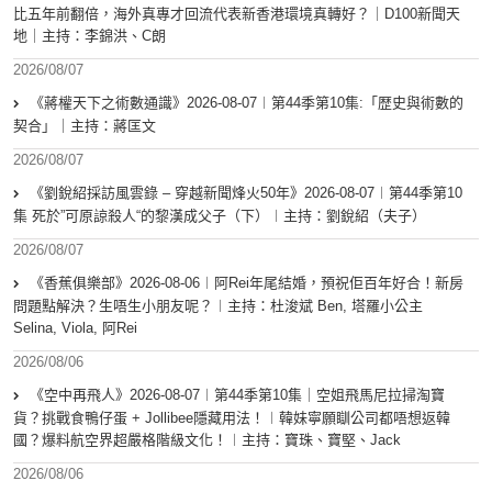
比五年前翻倍，海外真專才回流代表新香港環境真轉好？｜D100新聞天
地｜主持：李錦洪、C朗
2026/08/07
《蔣權天下之術數通識》2026-08-07︱第44季第10集:「歴史與術數的
契合」｜主持：蔣匡文
2026/08/07
《劉銳紹採訪風雲錄 – 穿越新聞烽火50年》2026-08-07︱第44季第10
集 死於”可原諒殺人“的黎漢成父子（下）︱主持：劉銳紹（夫子）
2026/08/07
《香蕉俱樂部》2026-08-06︱阿Rei年尾結婚，預祝佢百年好合！新房
問題點解決？生唔生小朋友呢？︱主持：杜浚斌 Ben, 塔羅小公主
Selina, Viola, 阿Rei
2026/08/06
《空中再飛人》2026-08-07︱第44季第10集｜空姐飛馬尼拉掃淘寶
貨？挑戰食鴨仔蛋 + Jollibee隱藏用法！︱韓妹寧願瞓公司都唔想返韓
國？爆料航空界超嚴格階級文化！︱主持：寶珠、寶堅、Jack
2026/08/06