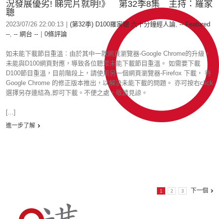
況發展優劣! 睇完片就明!》 第32季8集 主持：羅家
聰
2023/07/26 22:00:13
|
(第32季) D100羅家聰 六十分鐘經人論
,
-- Featured
--
,
-- 網台 --
|
0條評論
如未能下載節目重溫︰由於其中一款網頁瀏覽器-Google Chrome的升級，
未能與D100網頁對應，導致各位聽眾未能下載節目重溫。 如需要下載
D100節目重溫，目前階段上，請使用另一個網頁瀏覽器-Firefox 下載， 待
Google Chrome 的修正版本推出，以解決未能下載的問題。 亦可按右click
選擇另存連結為,即可下載。不便之處，敬請見諒。
[...]
進一步了解
下一個
1
2
3