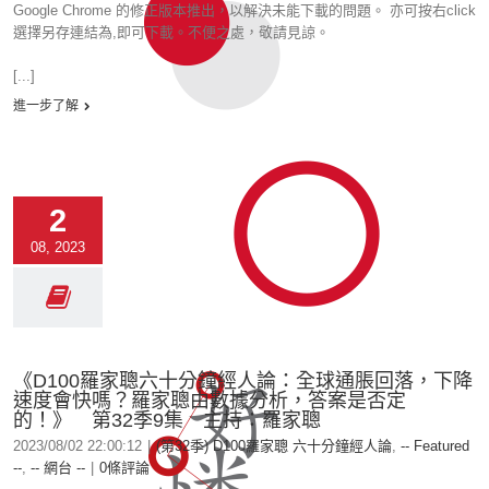
Google Chrome 的修正版本推出，以解決未能下載的問題。 亦可按右click
選擇另存連結為,即可下載。不便之處，敬請見諒。
[...]
進一步了解
2
08, 2023
《D100羅家聰六十分鐘經人論：全球通脹回落，下降
速度會快嗎？羅家聰由數據分析，答案是否定
的！》 第32季9集 主持：羅家聰
2023/08/02 22:00:12
|
(第32季) D100羅家聰 六十分鐘經人論
,
-- Featured
--
,
-- 網台 --
|
0條評論