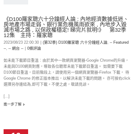
《D100羅家聰六十分鐘經人論 : 內地經濟數據低迷、
房地產市場走弱、銀行業危機風雨欲來 , 內地步入毀
滅市場之路 , 以保政權穩定! 睇完片就明!》 第32季
12集 主持：羅家聰
2023/08/23 22:00:30
|
(第32季) D100羅家聰 六十分鐘經人論
,
-- Featured
--
,
-- 網台 --
|
0條評論
如未能下載節目重溫︰由於其中一款網頁瀏覽器-Google Chrome的升級，
未能與D100網頁對應，導致各位聽眾未能下載節目重溫。 如需要下載
D100節目重溫，目前階段上，請使用另一個網頁瀏覽器-Firefox 下載， 待
Google Chrome 的修正版本推出，以解決未能下載的問題。 亦可按右click
選擇另存連結為,即可下載。不便之處，敬請見諒。
[...]
進一步了解