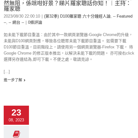
然無阻，係咪咁好景？睇片羅家聰話你知！︱主持：
羅家聰
2023/08/30 22:00:10
|
(第32季) D100羅家聰 六十分鐘經人論
,
-- Featured
--
,
-- 網台 --
|
0條評論
如未能下載節目重溫︰由於其中一款網頁瀏覽器-Google Chrome的升級，
未能與D100網頁對應，導致各位聽眾未能下載節目重溫。 如需要下載
D100節目重溫，目前階段上，請使用另一個網頁瀏覽器-Firefox 下載， 待
Google Chrome 的修正版本推出，以解決未能下載的問題。 亦可按右click
選擇另存連結為,即可下載。不便之處，敬請見諒。
[...]
進一步了解
23
08, 2023