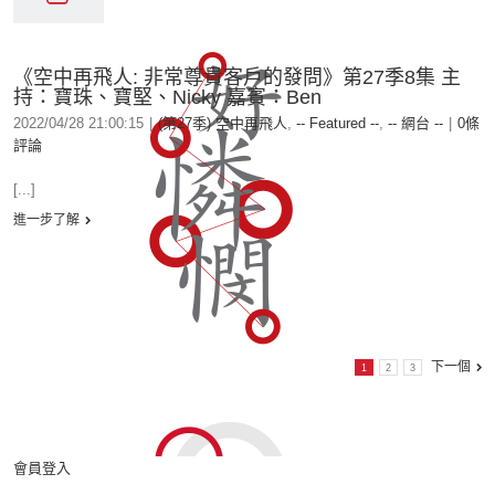
《空中再飛人: 非常尊貴客戶的發問》第27季8集 主
持：寶珠、寶堅、Nicky 嘉賓：Ben
2022/04/28 21:00:15
|
(第27季) 空中再飛人
,
-- Featured --
,
-- 網台 --
|
0條
評論
[...]
進一步了解
下一個
1
2
3
會員登入