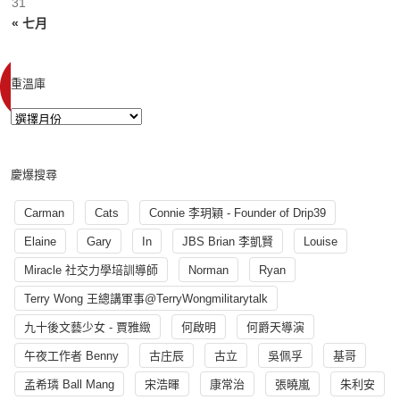
31
« 七月
重溫庫
慶爆搜尋
Carman
Cats
Connie 李玥穎 - Founder of Drip39
Elaine
Gary
In
JBS Brian 李凱賢
Louise
Miracle 社交力學培訓導師
Norman
Ryan
Terry Wong 王總講軍事@TerryWongmilitarytalk
九十後文藝少女 - 賈雅緻
何啟明
何爵天導演
午夜工作者 Benny
古庄辰
古立
吳佩孚
基哥
孟希璘 Ball Mang
宋浩暉
康常治
張曉嵐
朱利安