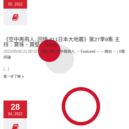
05, 2022
《空中再飛人: 回憶 311日本大地震》第27季9集 主
持：寶珠、寶堅、Nicky
2022/05/05 21:00:02
|
(第27季) 空中再飛人
,
-- Featured --
,
-- 網台 --
|
0條
評論
[...]
進一步了解
28
04, 2022