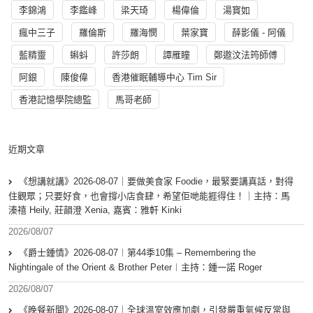
李錦鴻
李鑑峰
梁天琦
楊偉倫
湯寳如
瘋中三子
羅倫斯
羅海憫
葉家寶
薛影儀 - 阿儀
藍精靈
蝌蚪
許莎朗
譚雁瞳
鄭遨汶法筠師傅
阿銀
陳俊偉
香港催眠輔導中心 Tim Sir
香港記憶學院總監
馬哥老師
近期文章
《想講就講》2026-08-07｜要做美食家 Foodie，最緊要講真話，對得
住觀眾；只要好食，也會撐小店食肆，希望佢哋能捱得住！｜主持：馬
溱禧 Heily, 莊韻澄 Xenia, 嘉賓：雅軒 Kinki
2026/08/07
《爵士鍾情》2026-08-07︱第44季10集 – Remembering the
Nightingale of the Orient & Brother Peter︱主持：鍾一諾 Roger
2026/08/07
《晚餐新聞》2026-08-07｜全球溫室效應加劇，引發嚴重氣候反常與