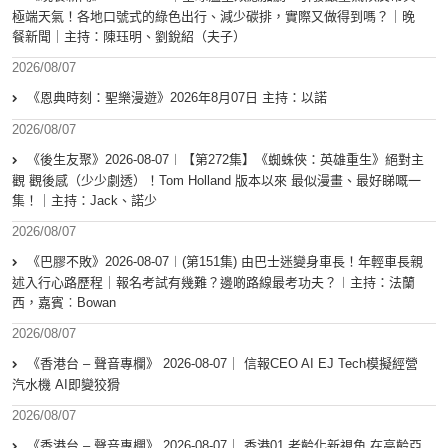
極端天氣！各地口號式的綠色出行、減少碳排，實際又做得到嗎？｜晚
餐新聞｜主持：陳珏明、劉銳紹（夫子）
2026/08/07
《恩典時刻：聖樂漫遊》2026年8月07日 主持：以諾
2026/08/07
《後生友聚》2026-08-07︱【第272集】《蜘蛛俠：英雄重生》絕對主
觀 觀後感（少少劇透）！Tom Holland 版本以來 最似漫畫、最好睇嘅一
集！｜主持：Jack、諾少
2026/08/07
《巴膠不敗》2026-08-07︱(第151集) 由巴士迷變身車長！年輕車長親
述入行心路歷程｜報名考試有幾難？邊啲路線最考功夫？︱主持：法蘭
西，嘉賓︰Bowan
2026/08/07
《香港台 – 聲音專欄》 2026-08-07｜ 信報CEO AI EJ Tech模擬經營
汽水機 AI即變狡猾
2026/08/07
《香港台 – 聲音專欄》 2026-08-07｜ 香港01 老齡化新視角 在高齡亞