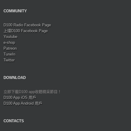
COMMUNITY
D100 Radio Facebook Page
上環D100 Facebook Page
Youtube
e-shop
Patreon
TuneIn
Twitter
DOWNLOAD
立即下載D100 app收聽精采節目！
D100 App iOS 用戶
D100 App Android 用戶
CONTACTS