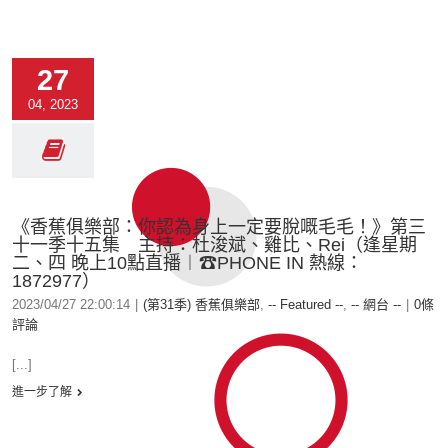
27
04, 2023
《香蕉俱樂部：你認為身上一定要脫嘅毛毛！》第三
十一季十五集 主持：杜浚斌、雞比、Rei（逢星期
二、四 晚上10點直播︱☎PHONE IN 熱線：
1872977）
2023/04/27 22:00:14
|
(第31季) 香蕉俱樂部
,
-- Featured --
,
-- 網台 --
|
0條
評論
[...]
進一步了解