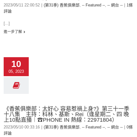
2023/05/11 22:00:52
|
(第31季) 香蕉俱樂部
,
-- Featured --
,
-- 網台 --
|
1條
評論
[...]
進一步了解
10
05, 2023
《香蕉俱樂部：太好心 容易惹禍上身?》第三十一季
十八集 主持：科林、基斯、Rei（逢星期二、四 晚
上10點直播︱☎PHONE IN 熱線：22971804）
2023/05/10 00:33:16
|
(第31季) 香蕉俱樂部
,
-- Featured --
,
-- 網台 --
|
0條
評論