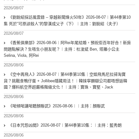
2026/08/07
《劉銳紹採訪風雲錄 – 穿越新聞烽火50年》2026-08-07︱第44季第10
集 死於”可原諒殺人“的黎漢成父子（下）︱主持：劉銳紹（夫子）
2026/08/07
《香蕉俱樂部》2026-08-06︱阿Rei年尾結婚，預祝佢百年好合！新房
問題點解決？生唔生小朋友呢？︱主持：杜浚斌 Ben, 塔羅小公主
Selina, Viola, 阿Rei
2026/08/06
《空中再飛人》2026-08-07︱第44季第10集｜空姐飛馬尼拉掃淘寶
貨？挑戰食鴨仔蛋 + Jollibee隱藏用法！︱韓妹寧願瞓公司都唔想返韓
國？爆料航空界超嚴格階級文化！︱主持：寶珠、寶堅、Jack
2026/08/06
《啱傾啱講啱聽顏聯武》2026-08-06︱︱主持：顏聯武
2026/08/06
《日本咒怨凶間》2026-08-07︱第44季第10集：︱主持：藍秀朗
2026/08/06