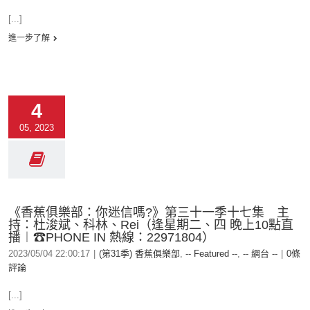
[...]
進一步了解
4
05, 2023
《香蕉俱樂部：你迷信嗎?》第三十一季十七集 主
持：杜浚斌、科林、Rei（逢星期二、四 晚上10點直
播︱☎PHONE IN 熱線：22971804）
2023/05/04 22:00:17
|
(第31季) 香蕉俱樂部
,
-- Featured --
,
-- 網台 --
|
0條
評論
[...]