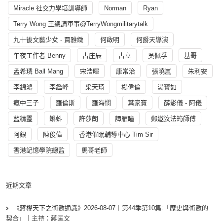
Miracle 社交力學培訓導師
Norman
Ryan
Terry Wong 王總講軍事@TerryWongmilitarytalk
九十後文藝少女 - 賈雅緻
何啟明
何爵天導演
午夜工作者 Benny
古庄辰
古立
吳佩孚
基哥
孟希璘 Ball Mang
宋浩暉
康常治
張曉嵐
朱利安
李錦鴻
李鑑峰
梁天琦
楊偉倫
湯寳如
瘋中三子
羅倫斯
羅海憫
葉家寶
薛影儀 - 阿儀
藍精靈
蝌蚪
許莎朗
譚雁瞳
鄭遨汶法筠師傅
阿銀
陳俊偉
香港催眠輔導中心 Tim Sir
香港記憶學院總監
馬哥老師
近期文章
《蔣權天下之術數通識》2026-08-07︱第44季第10集:「歴史與術數的
契合」｜主持：蔣匡文