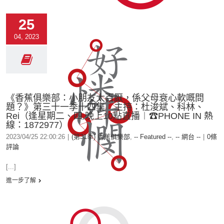
25
04, 2023
《香蕉俱樂部：小朋友太百厭，係父母衰心軟嘅問
題？》第三十一季十四集 主持：杜浚斌、科林、
Rei（逢星期二、四 晚上10點直播︱☎PHONE IN 熱
線：1872977）
2023/04/25 22:00:26
|
(第31季) 香蕉俱樂部
,
-- Featured --
,
-- 網台 --
|
0條
評論
[...]
進一步了解