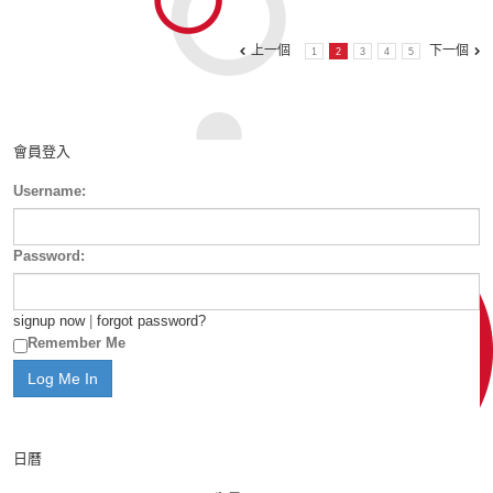
上一個
下一個
1
2
3
4
5
會員登入
Username:
Password:
signup now
|
forgot password?
Remember Me
日曆