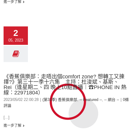
進一步了解
2
05, 2023
《香蕉俱樂部：走唔出個comfort zone? 想轉工又揀
擇?》第三十一季十六集 主持：杜浚斌、基斯、
Rei（逢星期二、四 晚上10點直播︱☎PHONE IN 熱
線：22971804）
2023/05/02 22:00:28
|
(第31季) 香蕉俱樂部
,
-- Featured --
,
-- 網台 --
|
0條
評論
[...]
進一步了解