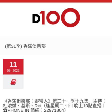
(第31季) 香蕉俱樂部
11
05, 2023
《香蕉俱樂部：野蠻人》第三十一季十九集 主持：
杜浚斌、基斯、Rei（逢星期二、四 晚上10點直播︱
☎PHONE IN 熱線：22971804）