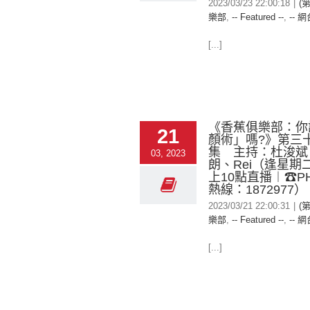
2023/03/23 22:00:18
|
(
樂部
,
-- Featured --
,
-- 網
[...]
《香蕉俱樂部：你
21
顏術」嗎?》第三
集 主持：杜浚斌
03, 2023
朗、Rei（逢星期
上10點直播︱☎PH
熱線：1872977）
2023/03/21 22:00:31
|
(
樂部
,
-- Featured --
,
-- 網
[...]