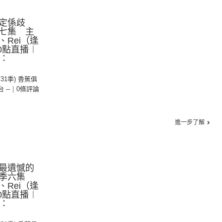
定係歧
七集 主
Rei（逢
0點直播︱
線：
第31季) 香蕉俱
台 --
|
0條評論
進一步了解
最遺憾的
一季六集
Rei（逢
0點直播︱
線：