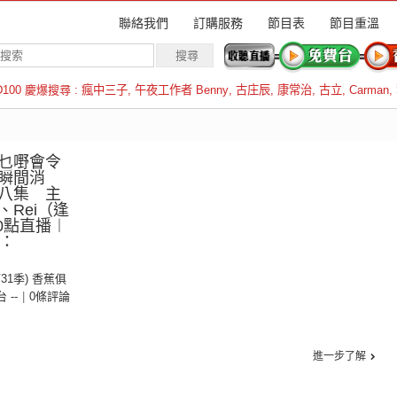
聯絡我們
訂購服務
節目表
節目重溫
D100 慶爆搜尋 :
瘋中三子
,
午夜工作者 Benny
,
古庄辰
,
康常治
,
古立
,
Carman
,
羅倫斯
乜嘢會令
瞬間消
八集 主
Rei（逢
0點直播︱
線：
第31季) 香蕉俱
台 --
|
0條評論
進一步了解