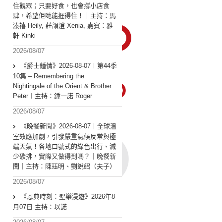
住觀眾；只要好食，也會撐小店食
肆，希望佢哋能捱得住！｜主持：馬
溱禧 Heily, 莊韻澄 Xenia, 嘉賓：雅
軒 Kinki
2026/08/07
《爵士鍾情》2026-08-07︱第44季
10集 – Remembering the
Nightingale of the Orient & Brother
Peter︱主持：鍾一諾 Roger
2026/08/07
《晚餐新聞》2026-08-07｜全球溫
室效應加劇，引發嚴重氣候反常與極
端天氣！各地口號式的綠色出行、減
少碳排，實際又做得到嗎？｜晚餐新
聞｜主持：陳珏明、劉銳紹（夫子）
2026/08/07
《恩典時刻：聖樂漫遊》2026年8
月07日 主持：以諾