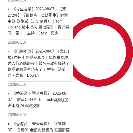
2026/08/07
《後生友聚》2026-08-07︱【第
272集】《蜘蛛俠：英雄重生》絕對
主觀 觀後感（少少劇透）！Tom
Holland 版本以來 最似漫畫、最好睇
嘅一集！｜主持：Jack、諾少
2026/08/07
《巴膠不敗》2026-08-07︱(第151
集) 由巴士迷變身車長！年輕車長親
述入行心路歷程｜報名考試有幾難？
邊啲路線最考功夫？︱主持：法蘭
西，嘉賓︰Bowan
2026/08/07
《香港台 – 聲音專欄》 2026-08-
07｜ 信報CEO AI EJ Tech模擬經營
汽水機 AI即變狡猾
2026/08/07
《香港台 – 聲音專欄》 2026-08-
07｜ 香港01 老齡化新視角 在高齡亞