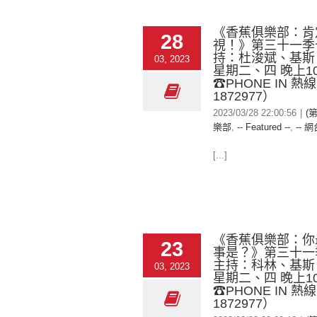
《香蕉俱樂部：肯
28
視！》第三十一季
持：杜浚斌、基斯、
03, 2023
星期二、四 晚上1
☎PHONE IN 熱
1872977）
2023/03/28 22:00:56
|
(
樂部
,
-- Featured --
,
-- 網
[...]
《香蕉俱樂部：你
23
事是？》第三十
主持：科林、基斯、
03, 2023
星期二、四 晚上1
☎PHONE IN 熱
1872977）