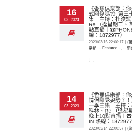
《香蕉俱樂部：你
16
式關係嗎?》第三
集 主持：杜浚斌
03, 2023
Rei（逢星期二、四
點直播︱☎PHONE 
線：1872977）
2023/03/16 22:00:17
|
(
樂部
,
-- Featured --
,
-- 網
[...]
《香蕉俱樂部：你
14
情侶瞓覺姿勢？！
一季三集 主持：
03, 2023
科林、Rei（逢星
晚上10點直播︱☎
IN 熱線：187297
2023/03/14 22:00:57
|
(