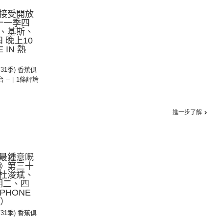
接受開放
十一季四
、基斯、
 晚上10
IN 熱
第31季) 香蕉俱
台 --
|
1條評論
進一步了解
最鍾意嘅
》第三十
杜浚斌、
期二、四
PHONE
7）
第31季) 香蕉俱