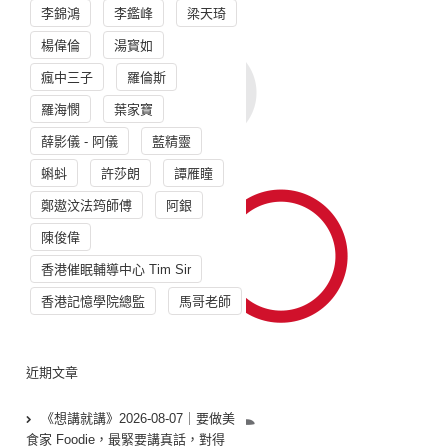
李錦鴻
李鑑峰
梁天琦
楊偉倫
湯寳如
瘋中三子
羅倫斯
羅海憫
葉家寶
薛影儀 - 阿儀
藍精靈
蝌蚪
許莎朗
譚雁瞳
鄭遨汶法筠師傅
阿銀
陳俊偉
香港催眠輔導中心 Tim Sir
香港記憶學院總監
馬哥老師
近期文章
《想講就講》2026-08-07｜要做美
食家 Foodie，最緊要講真話，對得