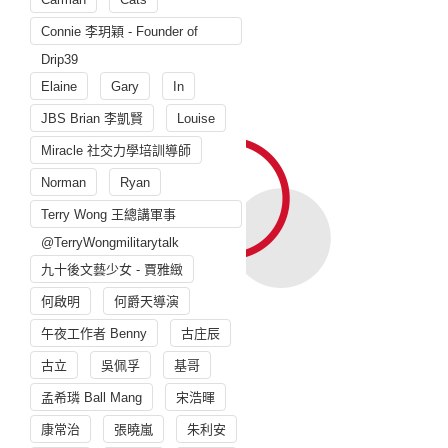
Connie 李玥穎 - Founder of
Drip39
Elaine
Gary
In
JBS Brian 李凱賢
Louise
Miracle 社交力學培訓導師
Norman
Ryan
Terry Wong 王總講軍事
@TerryWongmilitarytalk
九十後文藝少女 - 賈雅緻
何啟明
何爵天導演
午夜工作者 Benny
古庄辰
古立
吳佩孚
基哥
孟希璘 Ball Mang
宋浩暉
康常治
張曉嵐
朱利安