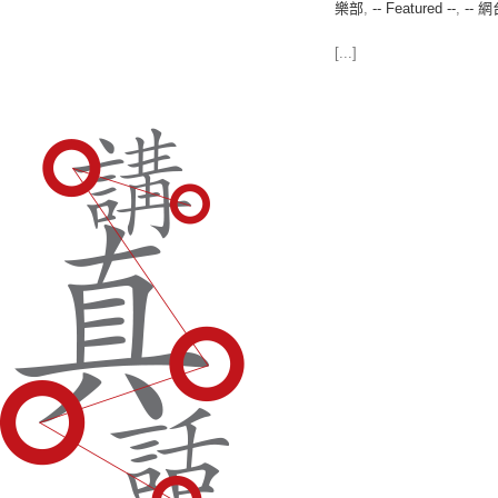
樂部
,
-- Featured --
,
-- 網
[...]