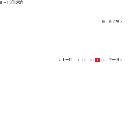
台 --
|
0條評論
進一步了解
上一個
下一個
1
2
3
4
5