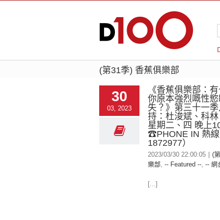
(第31季) 香蕉俱樂部
《香蕉俱樂部：有
30
你原本強烈嘅性慾
失？》第三十一季
03, 2023
持：杜浚斌、科林、
星期二、四 晚上1
☎PHONE IN 熱
1872977）
2023/03/30 22:00:05
|
(
樂部
,
-- Featured --
,
-- 網
[...]