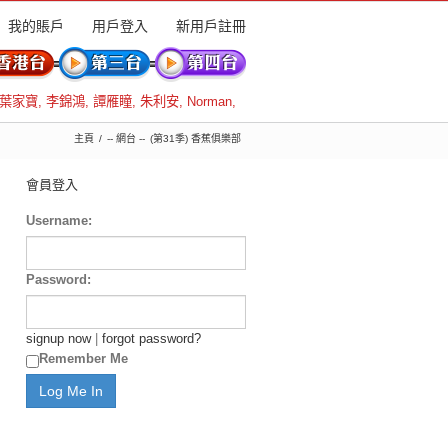
我的賬戶
用戶登入
新用戶註冊
葉家寶
,
李錦鴻
,
譚雁瞳
,
朱利安
,
Norman
,
主頁
-- 網台 --
(第31季) 香蕉俱樂部
會員登入
Username:
Password:
signup now
|
forgot password?
Remember Me