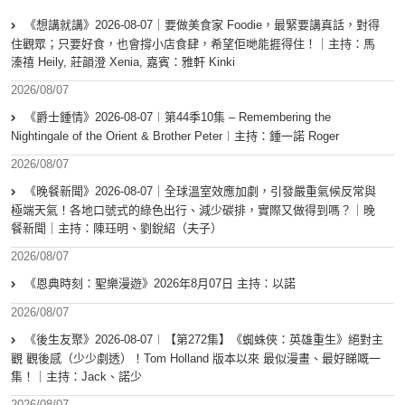
《想講就講》2026-08-07｜要做美食家 Foodie，最緊要講真話，對得
住觀眾；只要好食，也會撐小店食肆，希望佢哋能捱得住！｜主持：馬
溱禧 Heily, 莊韻澄 Xenia, 嘉賓：雅軒 Kinki
2026/08/07
《爵士鍾情》2026-08-07︱第44季10集 – Remembering the
Nightingale of the Orient & Brother Peter︱主持：鍾一諾 Roger
2026/08/07
《晚餐新聞》2026-08-07｜全球溫室效應加劇，引發嚴重氣候反常與
極端天氣！各地口號式的綠色出行、減少碳排，實際又做得到嗎？｜晚
餐新聞｜主持：陳珏明、劉銳紹（夫子）
2026/08/07
《恩典時刻：聖樂漫遊》2026年8月07日 主持：以諾
2026/08/07
《後生友聚》2026-08-07︱【第272集】《蜘蛛俠：英雄重生》絕對主
觀 觀後感（少少劇透）！Tom Holland 版本以來 最似漫畫、最好睇嘅一
集！｜主持：Jack、諾少
2026/08/07