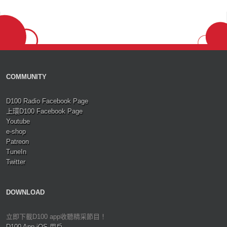
COMMUNITY
D100 Radio Facebook Page
上環D100 Facebook Page
Youtube
e-shop
Patreon
TuneIn
Twitter
DOWNLOAD
立即下載D100 app收聽精采節目！
D100 App iOS 用戶