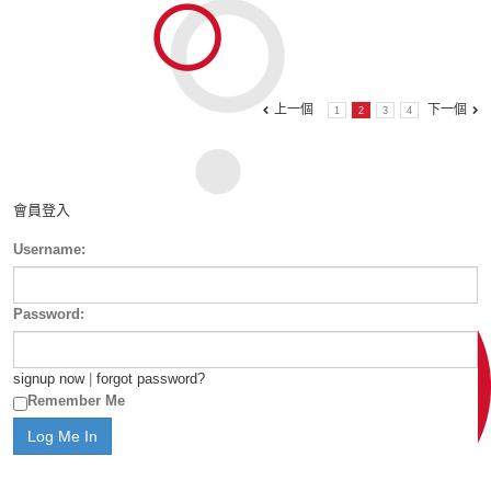
上一個
下一個
1
2
3
4
會員登入
Username:
Password:
signup now
|
forgot password?
Remember Me