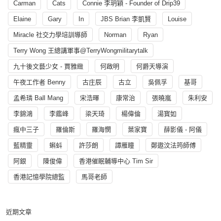
Carman
Cats
Connie 李玥穎 - Founder of Drip39
Elaine
Gary
In
JBS Brian 李凱賢
Louise
Miracle 社交力學培訓導師
Norman
Ryan
Terry Wong 王總講軍事@TerryWongmilitarytalk
九十後文藝少女 - 賈雅緻
何啟明
何爵天導演
午夜工作者 Benny
古庄辰
古立
吳佩孚
基哥
孟希璘 Ball Mang
宋浩暉
康常治
張曉嵐
朱利安
李錦鴻
李鑑峰
梁天琦
楊偉倫
湯寳如
瘋中三子
羅倫斯
羅海憫
葉家寶
薛影儀 - 阿儀
藍精靈
蝌蚪
許莎朗
譚雁瞳
鄭遨汶法筠師傅
阿銀
陳俊偉
香港催眠輔導中心 Tim Sir
香港記憶學院總監
馬哥老師
近期文章