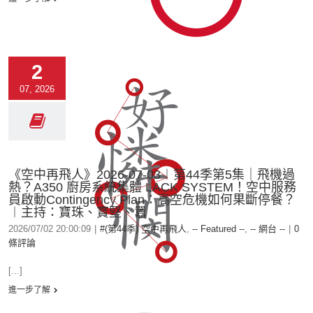
2
07, 2026
《空中再飛人》2026-07-03︱第44季第5集｜飛機過
熱？A350 廚房系統集體 LACK SYSTEM！空中服務
員啟動Contingency Plan：高空危機如何果斷停餐？
︱主持：寶珠、寶堅、囂
2026/07/02 20:00:09
|
#(第44季) 空中再飛人
,
-- Featured --
,
-- 網台 --
|
0
條評論
[...]
進一步了解