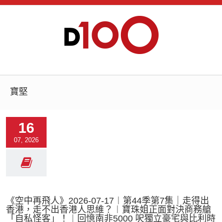
寶堅
16
07, 2026
《空中再飛人》2026-07-17︱第44季第7集｜走得出
香港，走不出香港人思維？︱寶珠姐正面對決商務艙
「自私怪客」！︱回憶南非5000 呎獨立豪宅與比利時