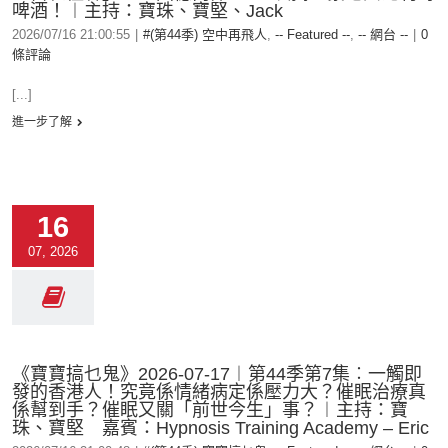
啤酒！︱主持：寶珠、寶堅、Jack
2026/07/16 21:00:55
|
#(第44季) 空中再飛人
,
-- Featured --
,
-- 網台 --
|
0
條評論
[...]
進一步了解
16
07, 2026
《寶寶搞乜鬼》2026-07-17︱第44季第7集︰一觸即
發的香港人！究竟係情緒病定係壓力大？催眠治療真
係幫到手？催眠又關「前世今生」事？︱主持：寶
珠、寶堅 嘉賓：Hypnosis Training Academy – Eric