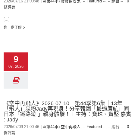
2026/07/16 21:00:48
|
#(第44季) 寶寶搞乜鬼
,
-- Featured --
,
-- 網台 --
|
0
條評論
[...]
進一步了解
9
07, 2026
《空中再飛人》2026-07-10︱第44季第6集｜13年
「飛人」忠粉Jady再現身！分享韓國「最逼廉航」同
日本「鐵路遊 」親身體驗！︱主持：寶珠、寶堅 嘉賓
: Jady
2026/07/09 21:00:46
|
#(第44季) 空中再飛人
,
-- Featured --
,
-- 網台 --
|
0
條評論