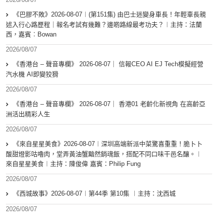
《巴膠不敗》2026-08-07︱(第151集) 由巴士迷變身車長！年輕車長親
述入行心路歷程｜報名考試有幾難？邊啲路線最考功夫？︱主持：法蘭
西，嘉賓︰Bowan
2026/08/07
《香港台 – 聲音專欄》 2026-08-07｜ 信報CEO AI EJ Tech模擬經營
汽水機 AI即變狡猾
2026/08/07
《香港台 – 聲音專欄》 2026-08-07｜ 香港01 老齡化新視角 在高齡亞
洲活出精彩人生
2026/08/07
《來自星星美食》2026-08-07︱深圳高端新派中菜驚喜重重！脆卜卜
酸甜燈影咕嚕肉，堂弄黃油蟹黯然銷魂飯，搭配不同口味干邑名釀。︱
來自星星美食︱主持：陳俊偉 嘉賓：Philip Fung
2026/08/07
《西城故事》2026-08-07︱第44季 第10集 ︱主持：沈西城
2026/08/07