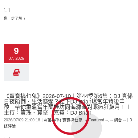
[...]
進一步了解
9
07, 2026
《寶寶搞乜鬼》2026-07-10︱第44季第6集︰DJ 真係
日夜顛倒、生活糜爛？聽下DJ Brian爆當年背後辛
酸！帶你重溫當年蘭桂坊同海灘派對嘅瘋狂歲月！︱
主持：寶珠、寶堅 嘉賓：DJ Brian
2026/07/09 21:00:18
|
#(第44季) 寶寶搞乜鬼
,
-- Featured --
,
-- 網台 --
|
0
條評論