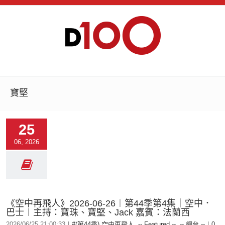
寶堅
25
06, 2026
《空中再飛人》2026-06-26︱第44季第4集｜空中．
巴士︱主持：寶珠、寶堅、Jack 嘉賓：法蘭西
2026/06/25 21:00:33
|
#(第44季) 空中再飛人
,
-- Featured --
,
-- 網台 --
|
0