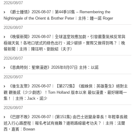
2026/08/07
《爵士鍾情》2026-08-07︱第44季10集 – Remembering the
Nightingale of the Orient & Brother Peter︱主持：鍾一諾 Roger
2026/08/07
《晚餐新聞》2026-08-07｜全球溫室效應加劇，引發嚴重氣候反常與
極端天氣！各地口號式的綠色出行、減少碳排，實際又做得到嗎？｜晚
餐新聞｜主持：陳珏明、劉銳紹（夫子）
2026/08/07
《恩典時刻：聖樂漫遊》2026年8月07日 主持：以諾
2026/08/07
《後生友聚》2026-08-07︱【第272集】《蜘蛛俠：英雄重生》絕對主
觀 觀後感（少少劇透）！Tom Holland 版本以來 最似漫畫、最好睇嘅一
集！｜主持：Jack、諾少
2026/08/07
《巴膠不敗》2026-08-07︱(第151集) 由巴士迷變身車長！年輕車長親
述入行心路歷程｜報名考試有幾難？邊啲路線最考功夫？︱主持：法蘭
西，嘉賓︰Bowan