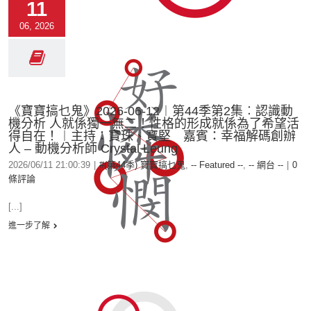
11
06, 2026
《寶寶搞乜鬼》2026-06-12︱第44季第2集︰認識動
機分析 人就係獨一無二！性格的形成就係為了希望活
得自在！︱主持：寶珠、寶堅 嘉賓：幸福解碼創辦
人 – 動機分析師 Crystal Leung
2026/06/11 21:00:39
|
#(第44季) 寶寶搞乜鬼
,
-- Featured --
,
-- 網台 --
|
0
條評論
[...]
進一步了解