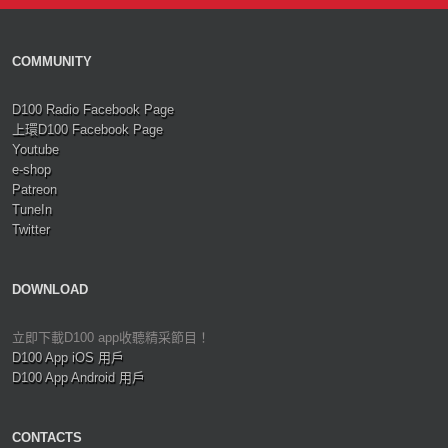
COMMUNITY
D100 Radio Facebook Page
上環D100 Facebook Page
Youtube
e-shop
Patreon
TuneIn
Twitter
DOWNLOAD
立即下載D100 app收聽精采節目！
D100 App iOS 用戶
D100 App Android 用戶
CONTACTS