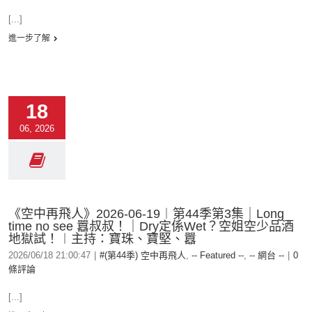
[...]
進一步了解
18
06, 2026
《空中再飛人》2026-06-19︱第44季第3集｜Long
time no see 囂叔叔！｜Dry定係Wet？空姐空少品酒
地獄試！︱主持：寶珠、寶堅、囂
2026/06/18 21:00:47
|
#(第44季) 空中再飛人
,
-- Featured --
,
-- 網台 --
|
0
條評論
[...]