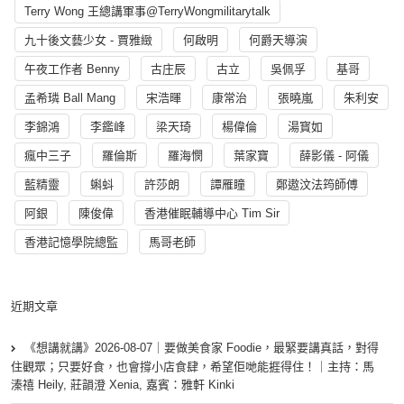
Terry Wong 王總講軍事@TerryWongmilitarytalk
九十後文藝少女 - 賈雅緻
何啟明
何爵天導演
午夜工作者 Benny
古庄辰
古立
吳佩孚
基哥
孟希璘 Ball Mang
宋浩暉
康常治
張曉嵐
朱利安
李錦鴻
李鑑峰
梁天琦
楊偉倫
湯寳如
瘋中三子
羅倫斯
羅海憫
葉家寶
薛影儀 - 阿儀
藍精靈
蝌蚪
許莎朗
譚雁瞳
鄭遨汶法筠師傅
阿銀
陳俊偉
香港催眠輔導中心 Tim Sir
香港記憶學院總監
馬哥老師
近期文章
《想講就講》2026-08-07｜要做美食家 Foodie，最緊要講真話，對得
住觀眾；只要好食，也會撐小店食肆，希望佢哋能捱得住！｜主持：馬
溱禧 Heily, 莊韻澄 Xenia, 嘉賓：雅軒 Kinki