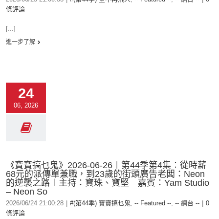
條評論
[...]
進一步了解
24
06, 2026
《寶寶搞乜鬼》2026-06-26︱第44季第4集︰從時薪
68元的派傳單兼職，到23歲的街頭廣告老闆：Neon
的逆襲之路︱主持：寶珠、寶堅 嘉賓：Yam Studio
– Neon So
2026/06/24 21:00:28
|
#(第44季) 寶寶搞乜鬼
,
-- Featured --
,
-- 網台 --
|
0
條評論