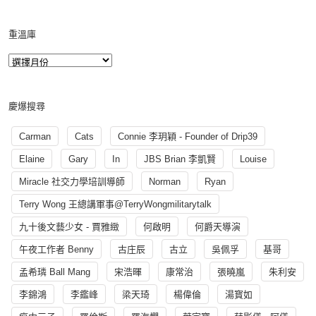
重溫庫
慶爆搜尋
Carman
Cats
Connie 李玥穎 - Founder of Drip39
Elaine
Gary
In
JBS Brian 李凱賢
Louise
Miracle 社交力學培訓導師
Norman
Ryan
Terry Wong 王總講軍事@TerryWongmilitarytalk
九十後文藝少女 - 賈雅緻
何啟明
何爵天導演
午夜工作者 Benny
古庄辰
古立
吳佩孚
基哥
孟希璘 Ball Mang
宋浩暉
康常治
張曉嵐
朱利安
李錦鴻
李鑑峰
梁天琦
楊偉倫
湯寳如