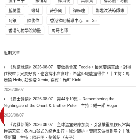
瘋中三子
羅倫斯
羅海憫
葉家寶
薛影儀 - 阿儀
藍精靈
蝌蚪
許莎朗
譚雁瞳
鄭遨汶法筠師傅
阿銀
陳俊偉
香港催眠輔導中心 Tim Sir
香港記憶學院總監
馬哥老師
近期文章
《想講就講》2026-08-07｜要做美食家 Foodie，最緊要講真話，對得
住觀眾；只要好食，也會撐小店食肆，希望佢哋能捱得住！｜主持：馬
溱禧 Heily, 莊韻澄 Xenia, 嘉賓：雅軒 Kinki
2026/08/07
《爵士鍾情》2026-08-07︱第44季10集 – Remembering the
Nightingale of the Orient & Brother Peter︱主持：鍾一諾 Roger
2026/08/07
《晚餐新聞》2026-08-07｜全球溫室效應加劇，引發嚴重氣候反常與
極端天氣！各地口號式的綠色出行、減少碳排，實際又做得到嗎？｜晚
餐新聞｜主持：陳珏明、劉銳紹（夫子）