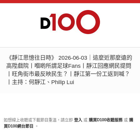
《靜江思憶往日時》 2026-06-03｜這麼近那麼遠的
高陞戲院丨嗰啲所謂足球Fans丨靜江回應網民提問
丨旺角街市最反映民生？丨靜江第一份工返到喊？
丨主持：何靜江、Philip Lui
如想線上收聽或下載節目重溫，請立即
登入
或
購買D100收聽服務
或
購
買D100網台節目
。