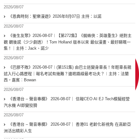
2026/08/07
《恩典時刻：聖樂漫遊》2026年8月07日 主持：以諾
2026/08/07
《後生友聚》2026-08-07︱【第272集】《蜘蛛俠：英雄重生》絕對主
觀 觀後感（少少劇透）！Tom Holland 版本以來 最似漫畫、最好睇嘅一
集！｜主持：Jack、諾少
2026/08/07
《巴膠不敗》2026-08-07︱(第151集) 由巴士迷變身車長！年輕車長親
述入行心路歷程｜報名考試有幾難？邊啲路線最考功夫？︱主持：法蘭
西，嘉賓︰Bowan
2026/08/07
《香港台 – 聲音專欄》 2026-08-07｜ 信報CEO AI EJ Tech模擬經營
汽水機 AI即變狡猾
2026/08/07
《香港台 – 聲音專欄》 2026-08-07｜ 香港01 老齡化新視角 在高齡亞
洲活出精彩人生