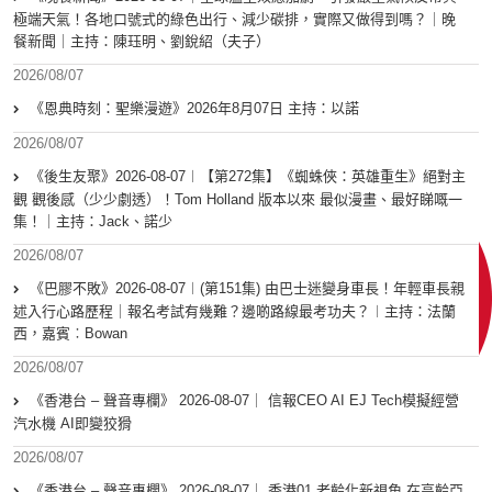
極端天氣！各地口號式的綠色出行、減少碳排，實際又做得到嗎？｜晚
餐新聞｜主持：陳珏明、劉銳紹（夫子）
2026/08/07
《恩典時刻：聖樂漫遊》2026年8月07日 主持：以諾
2026/08/07
《後生友聚》2026-08-07︱【第272集】《蜘蛛俠：英雄重生》絕對主
觀 觀後感（少少劇透）！Tom Holland 版本以來 最似漫畫、最好睇嘅一
集！｜主持：Jack、諾少
2026/08/07
《巴膠不敗》2026-08-07︱(第151集) 由巴士迷變身車長！年輕車長親
述入行心路歷程｜報名考試有幾難？邊啲路線最考功夫？︱主持：法蘭
西，嘉賓︰Bowan
2026/08/07
《香港台 – 聲音專欄》 2026-08-07｜ 信報CEO AI EJ Tech模擬經營
汽水機 AI即變狡猾
2026/08/07
《香港台 – 聲音專欄》 2026-08-07｜ 香港01 老齡化新視角 在高齡亞