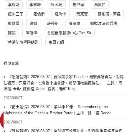
李錦鴻
李鑑峰
梁天琦
楊偉倫
湯寳如
瘋中三子
羅倫斯
羅海憫
葉家寶
薛影儀 - 阿儀
藍精靈
蝌蚪
許莎朗
譚雁瞳
鄭遨汶法筠師傅
阿銀
陳俊偉
香港催眠輔導中心 Tim Sir
香港記憶學院總監
馬哥老師
近期文章
《想講就講》2026-08-07｜要做美食家 Foodie，最緊要講真話，對得
住觀眾；只要好食，也會撐小店食肆，希望佢哋能捱得住！｜主持：馬
溱禧 Heily, 莊韻澄 Xenia, 嘉賓：雅軒 Kinki
2026/08/07
《爵士鍾情》2026-08-07︱第44季10集 – Remembering the
Nightingale of the Orient & Brother Peter︱主持：鍾一諾 Roger
2026/08/07
《晚餐新聞》2026-08-07｜全球溫室效應加劇，引發嚴重氣候反常與