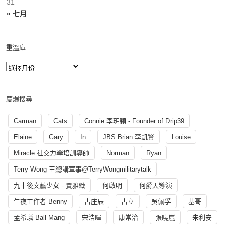
31
« 七月
重溫庫
慶爆搜尋
Carman
Cats
Connie 李玥穎 - Founder of Drip39
Elaine
Gary
In
JBS Brian 李凱賢
Louise
Miracle 社交力學培訓導師
Norman
Ryan
Terry Wong 王總講軍事@TerryWongmilitarytalk
九十後文藝少女 - 賈雅緻
何啟明
何爵天導演
午夜工作者 Benny
古庄辰
古立
吳佩孚
基哥
孟希璘 Ball Mang
宋浩暉
康常治
張曉嵐
朱利安