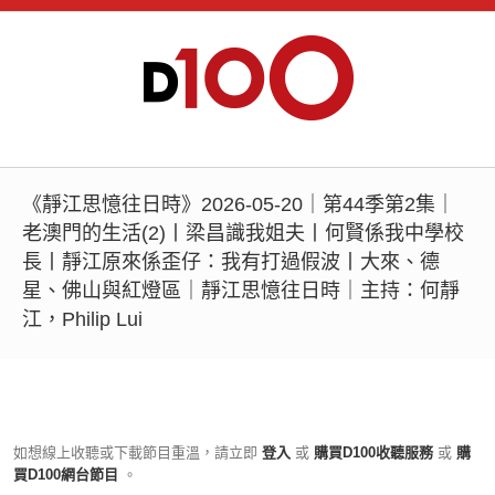
《靜江思憶往日時》2026-05-20｜第44季第2集｜
老澳門的生活(2)丨梁昌識我姐夫丨何賢係我中學校
長丨靜江原來係歪仔：我有打過假波丨大來、德
星、佛山與紅燈區｜靜江思憶往日時｜主持：何靜
江，Philip Lui
如想線上收聽或下載節目重溫，請立即
登入
或
購買D100收聽服務
或
購
買D100網台節目
。