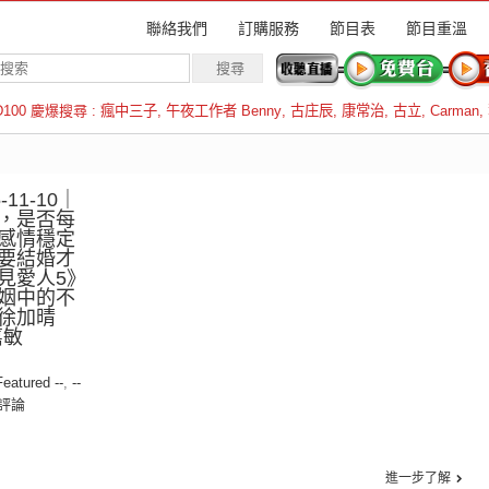
聯絡我們
訂購服務
節目表
節目重溫
D100 慶爆搜尋 :
瘋中三子
,
午夜工作者 Benny
,
古庄辰
,
康常治
,
古立
,
Carman
,
羅倫斯
11-10｜
，是否每
感情穩定
要結婚才
見愛人5》
姻中的不
徐加晴
嘉敏
Featured --
,
--
評論
進一步了解