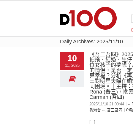
Daily Archives:
2025/11/10
《吾三吾四》2025-
10
拍拖、結婚、生仔
位女孩子的夢想？
11, 2025
的情侶，是否一定
算幸福？分析《再
三對明星夫婦在婚
同困境。｜主持：
Rona (吾三)，關
Carman (吾四)
2025/11/10 21:00:44
|
-- 
香港台 --
,
吾三吾四
|
0條
[...]