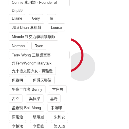
Connie 李玥穎 - Founder of
Drip39
Elaine
Gary
In
JBS Brian 李凱賢
Louise
Miracle 社交力學培訓導師
Norman
Ryan
Terry Wong 王總講軍事
@TerryWongmilitarytalk
九十後文藝少女 - 賈雅緻
何啟明
何爵天導演
午夜工作者 Benny
古庄辰
古立
吳佩孚
基哥
孟希璘 Ball Mang
宋浩暉
康常治
張曉嵐
朱利安
李錦鴻
李鑑峰
梁天琦