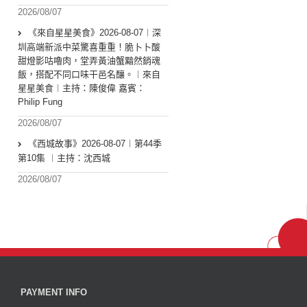
2026/08/07
《來自星星美食》2026-08-07︱深
圳高端新派中菜驚喜重重！脆卜卜酸
甜燈影咕嚕肉，堂弄黃油蟹黯然銷魂
飯，搭配不同口味干邑名釀。︱來自
星星美食︱主持：陳俊偉 嘉賓：
Philip Fung
2026/08/07
《西城故事》2026-08-07︱第44季
第10集 ︱主持：沈西城
2026/08/07
PAYMENT INFO