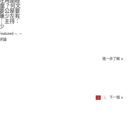
旺角圍毆
女童？何文
要公屋要
賺少左有
｜主持：
少
Featured --
,
--
評論
進一步了解
下一個
1
2