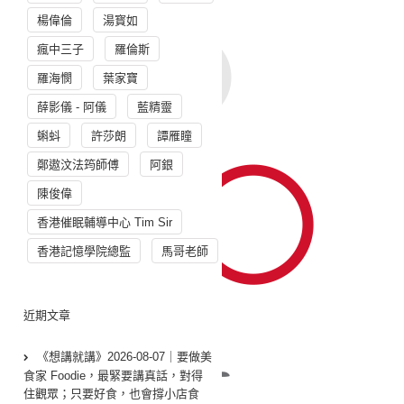
楊偉倫
湯寳如
瘋中三子
羅倫斯
羅海憫
葉家寶
薛影儀 - 阿儀
藍精靈
蝌蚪
許莎朗
譚雁瞳
鄭遨汶法筠師傅
阿銀
陳俊偉
香港催眠輔導中心 Tim Sir
香港記憶學院總監
馬哥老師
近期文章
《想講就講》2026-08-07｜要做美
食家 Foodie，最緊要講真話，對得
住觀眾；只要好食，也會撐小店食