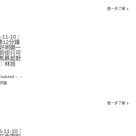
進一步了解
11-10︱
憓12分鐘
好明顯一
到佢只可
馬軼超對
：林旭
Featured --
,
--
評論
進一步了解
-11-10｜