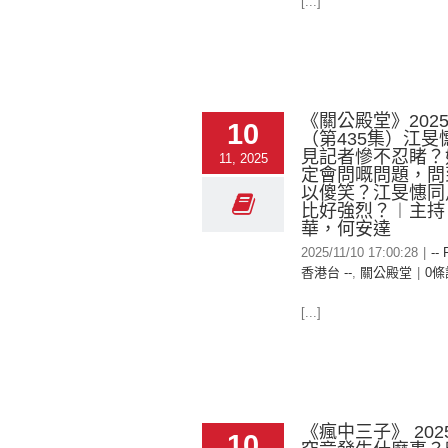
[...]
《關公殿堂》2025-
10
（第435集）江旻
見記者慘不忍睹？
11, 2025
定會問嘅問題，問
以傻笑？江旻憓同
比好強烈？︱主持
華，何安達
2025/11/10 17:00:28
|
-- 
香港台 --
,
關公殿堂
|
0條
[...]
《瘋中三子》 2025
10