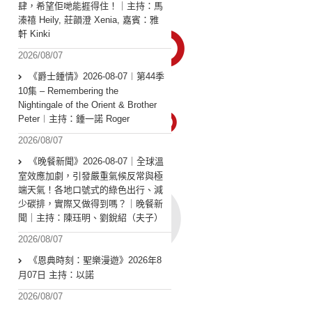
肆，希望佢哋能捱得住！｜主持：馬
溱禧 Heily, 莊韻澄 Xenia, 嘉賓：雅
軒 Kinki
2026/08/07
《爵士鍾情》2026-08-07︱第44季
10集 – Remembering the
Nightingale of the Orient & Brother
Peter︱主持：鍾一諾 Roger
2026/08/07
《晚餐新聞》2026-08-07｜全球溫
室效應加劇，引發嚴重氣候反常與極
端天氣！各地口號式的綠色出行、減
少碳排，實際又做得到嗎？｜晚餐新
聞｜主持：陳珏明、劉銳紹（夫子）
2026/08/07
《恩典時刻：聖樂漫遊》2026年8
月07日 主持：以諾
2026/08/07