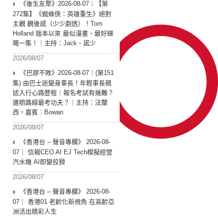
《後生友聚》2026-08-07︱【第
272集】《蜘蛛俠：英雄重生》絕對
主觀 觀後感（少少劇透）！Tom
Holland 版本以來 最似漫畫、最好睇
嘅一集！｜主持：Jack、諾少
2026/08/07
《巴膠不敗》2026-08-07︱(第151
集) 由巴士迷變身車長！年輕車長親
述入行心路歷程｜報名考試有幾難？
邊啲路線最考功夫？︱主持：法蘭
西，嘉賓︰Bowan
2026/08/07
《香港台 – 聲音專欄》 2026-08-
07｜ 信報CEO AI EJ Tech模擬經營
汽水機 AI即變狡猾
2026/08/07
《香港台 – 聲音專欄》 2026-08-
07｜ 香港01 老齡化新視角 在高齡亞
洲活出精彩人生