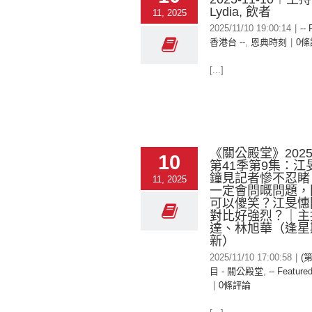
Lydia, 飲者
11, 2025
2025/11/10 19:00:14
|
-- 
香港台 --
,
恩典時刻
|
0條
[...]
《關公殿堂》2025-
10
第41季第9集：江
鐘見記者慘不忍睹
11, 2025
一定會問嘅問題，
可以傻笑？江旻憓
對比好強烈？｜主
達、林旭華（逢星
新）
2025/11/10 17:00:58
|
(
目 - 關公殿堂
,
-- Featured
|
0條評論