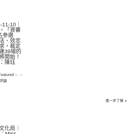
11-10｜
，「資審
名參選
法、效忠
求，裁定
連39場的
將開始！
：陳珏
Featured --
,
--
評論
進一步了解
文化局︱
：Miss