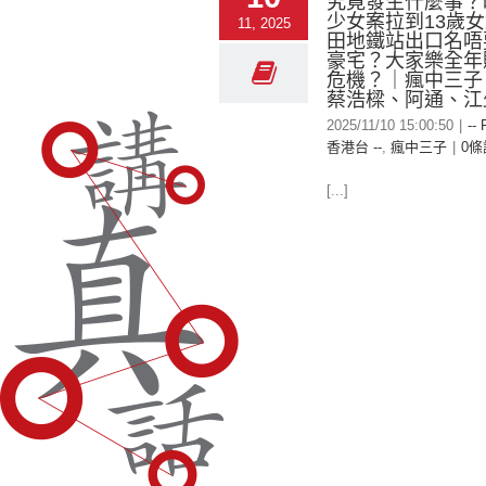
究竟發生什麼事？
少女案拉到13歲
11, 2025
田地鐵站出口名唔
豪宅？大家樂全年
危機？｜瘋中三子
蔡浩樑、阿通、江
2025/11/10 15:00:50
|
-- 
香港台 --
,
瘋中三子
|
0條
[...]