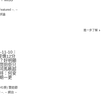
Featured --
,
--
評論
進一步了解
11-10︱
旻憓12分
？好明顯
問到佢只
同馬軼超
持：何安
期一更
第41季) 贊助節
 --
,
-- 網台 --