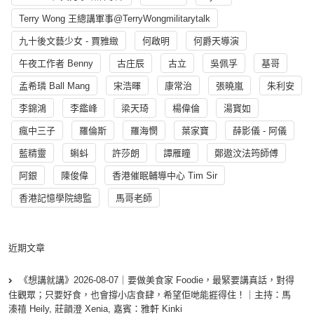
Terry Wong 王總講軍事@TerryWongmilitarytalk
九十後文藝少女 - 賈雅緻
何啟明
何爵天導演
午夜工作者 Benny
古庄辰
古立
吳佩孚
基哥
孟希璘 Ball Mang
宋浩暉
康常治
張曉嵐
朱利安
李錦鴻
李鑑峰
梁天琦
楊偉倫
湯寳如
瘋中三子
羅倫斯
羅海憫
葉家寶
薛影儀 - 阿儀
藍精靈
蝌蚪
許莎朗
譚雁瞳
鄭遨汶法筠師傅
阿銀
陳俊偉
香港催眠輔導中心 Tim Sir
香港記憶學院總監
馬哥老師
近期文章
《想講就講》2026-08-07｜要做美食家 Foodie，最緊要講真話，對得
住觀眾；只要好食，也會撐小店食肆，希望佢哋能捱得住！｜主持：馬
溱禧 Heily, 莊韻澄 Xenia, 嘉賓：雅軒 Kinki