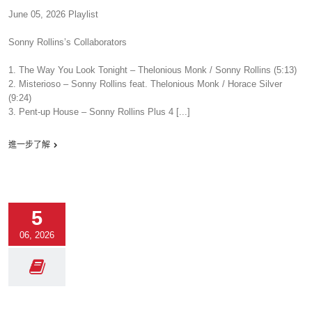
June 05, 2026 Playlist
Sonny Rollins’s Collaborators
1. The Way You Look Tonight – Thelonious Monk / Sonny Rollins (5:13)
2. Misterioso – Sonny Rollins feat. Thelonious Monk / Horace Silver
(9:24)
3. Pent-up House – Sonny Rollins Plus 4 [...]
進一步了解
5
06, 2026