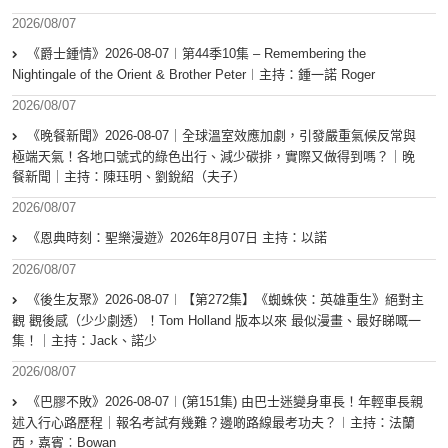
2026/08/07
《爵士鍾情》2026-08-07︱第44季10集 – Remembering the
Nightingale of the Orient & Brother Peter︱主持：鍾一諾 Roger
2026/08/07
《晚餐新聞》2026-08-07｜全球溫室效應加劇，引發嚴重氣候反常與
極端天氣！各地口號式的綠色出行、減少碳排，實際又做得到嗎？｜晚
餐新聞｜主持：陳珏明、劉銳紹（夫子）
2026/08/07
《恩典時刻：聖樂漫遊》2026年8月07日 主持：以諾
2026/08/07
《後生友聚》2026-08-07︱【第272集】《蜘蛛俠：英雄重生》絕對主
觀 觀後感（少少劇透）！Tom Holland 版本以來 最似漫畫、最好睇嘅一
集！｜主持：Jack、諾少
2026/08/07
《巴膠不敗》2026-08-07︱(第151集) 由巴士迷變身車長！年輕車長親
述入行心路歷程｜報名考試有幾難？邊啲路線最考功夫？︱主持：法蘭
西，嘉賓︰Bowan