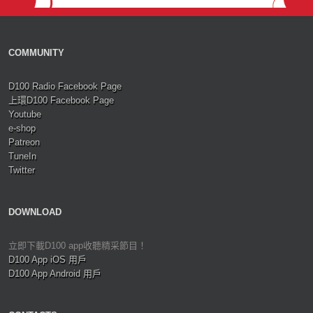
COMMUNITY
D100 Radio Facebook Page
上環D100 Facebook Page
Youtube
e-shop
Patreon
TuneIn
Twitter
DOWNLOAD
立即下載D100 app收聽精采節目！
D100 App iOS 用戶
D100 App Android 用戶