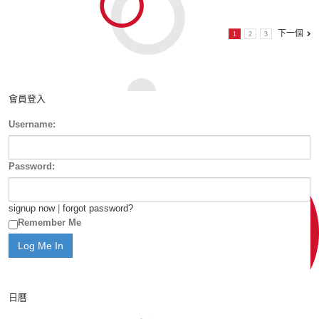
下一個
1
2
3
會員登入
Username:
Password:
signup now
|
forgot password?
Remember Me
日曆