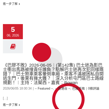
進一步了解
5
06, 2026
《巴膠不敗》2026-06-05︱(第142集) 巴士迷為影巴
士衝出馬路被撞責任誰負？點解巴士迷再次犯同樣嘅
錯？｜巴士煞車乘客暈倒車廂，乘客不滿被困私自開
逃生門，後果有幾大鑊？｜深入分析屯門區巴士路線
規劃！︱主持：法蘭西，嘉賓︰Bowan
2026/06/05 18:00:34
|
-- Featured --
,
-- 香港台 --
,
巴膠不敗
|
0條評論
[...]
進一步了解