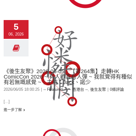
5
06, 2026
《後生友聚》2026-06-05︱【第264集】走轉HK
ComicCon 2026 ~ 有人歡喜有人彈 ~ 我就覺得有種似
有若無嘅感覺 ~｜主持：Jack、諾少
2026/06/05 18:00:25
|
-- Featured --
,
-- 香港台 --
,
後生友聚
|
0條評論
[...]
進一步了解