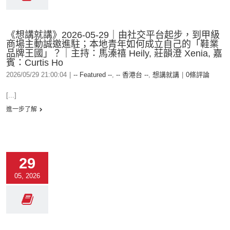
《想講就講》2026-05-29｜由社交平台起步，到甲級
商場主動誠邀進駐；本地青年如何成立自己的「鞋業
品牌王國」？｜主持：馬溱禧 Heily, 莊韻澄 Xenia, 嘉
賓：Curtis Ho
2026/05/29 21:00:04
|
-- Featured --
,
-- 香港台 --
,
想講就講
|
0條評論
[...]
進一步了解
29
05, 2026