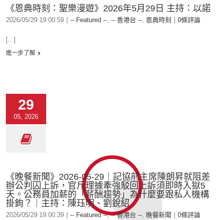
《恩典時刻：聖樂漫遊》2026年5月29日 主持：以諾
2026/05/29 19:00:59
|
-- Featured --
,
-- 香港台 --
,
恩典時刻
|
0條評論
[...]
進一步了解
29
05, 2026
《晚餐新聞》2026-05-29｜記協前主席陳朗昇就阻差
辦公判囚上訴，官斥理據牽強駁回上訴須即時入獄5
天。公務員加薪的「薪酬趨勢」為什麼要跟私人機構
掛鉤？｜主持：陳珏明、劉銳紹
2026/05/29 19:00:39
|
-- Featured --
,
-- 香港台 --
,
晚餐新聞
|
0條評論