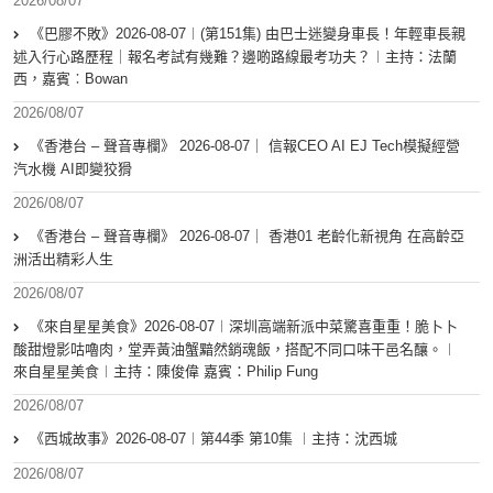
2026/08/07
《巴膠不敗》2026-08-07︱(第151集) 由巴士迷變身車長！年輕車長親
述入行心路歷程｜報名考試有幾難？邊啲路線最考功夫？︱主持：法蘭
西，嘉賓︰Bowan
2026/08/07
《香港台 – 聲音專欄》 2026-08-07｜ 信報CEO AI EJ Tech模擬經營
汽水機 AI即變狡猾
2026/08/07
《香港台 – 聲音專欄》 2026-08-07｜ 香港01 老齡化新視角 在高齡亞
洲活出精彩人生
2026/08/07
《來自星星美食》2026-08-07︱深圳高端新派中菜驚喜重重！脆卜卜
酸甜燈影咕嚕肉，堂弄黃油蟹黯然銷魂飯，搭配不同口味干邑名釀。︱
來自星星美食︱主持：陳俊偉 嘉賓：Philip Fung
2026/08/07
《西城故事》2026-08-07︱第44季 第10集 ︱主持：沈西城
2026/08/07