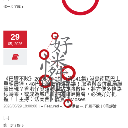
進一步了解
29
05, 2026
《巴膠不敗》2026-05-29︱(第141集) 港島南區巴士
重組震盪，48巴士線取消惹熱議！取消與合併亂局繼
續出現？香港仔隧道轉車站即將啟用，將方便多條路
線轉乘，或成為城巴重振的關鍵機會，必須好好把
握！︱主持：法蘭西，嘉賓︰Moses
2026/05/29 18:00:00
|
-- Featured --
,
-- 香港台 --
,
巴膠不敗
|
0條評論
[...]
進一步了解