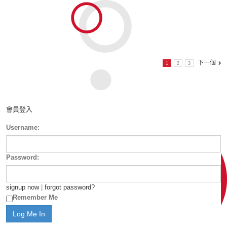
下一個
1
2
3
會員登入
Username:
Password:
signup now
|
forgot password?
Remember Me