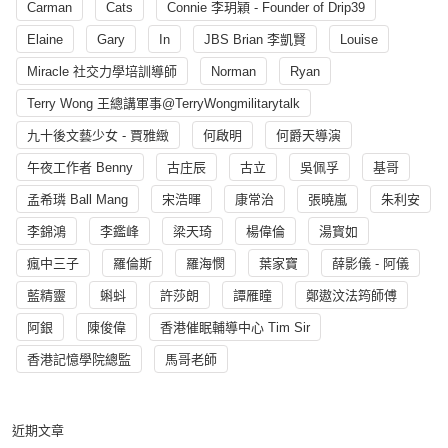
Carman
Cats
Connie 李玥穎 - Founder of Drip39
Elaine
Gary
In
JBS Brian 李凱賢
Louise
Miracle 社交力學培訓導師
Norman
Ryan
Terry Wong 王總講軍事@TerryWongmilitarytalk
九十後文藝少女 - 賈雅緻
何啟明
何爵天導演
午夜工作者 Benny
古庄辰
古立
吳佩孚
基哥
孟希璘 Ball Mang
宋浩暉
康常治
張曉嵐
朱利安
李錦鴻
李鑑峰
梁天琦
楊偉倫
湯寳如
瘋中三子
羅倫斯
羅海憫
葉家寶
薛影儀 - 阿儀
藍精靈
蝌蚪
許莎朗
譚雁瞳
鄭遨汶法筠師傅
阿銀
陳俊偉
香港催眠輔導中心 Tim Sir
香港記憶學院總監
馬哥老師
近期文章