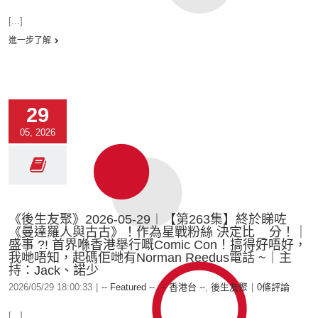
[...]
進一步了解
29
05, 2026
《後生友聚》2026-05-29︱【第263集】終於睇咗
《曼達羅人與古古》！作為星戰粉絲 決定比 _ 分！｜
盛事 ?! 首界喺香港舉行嘅Comic Con！搞得好唔好，
我哋唔知，起碼佢哋有Norman Reedus電話 ~｜主
持：Jack、諾少
2026/05/29 18:00:33
|
-- Featured --
,
-- 香港台 --
,
後生友聚
|
0條評論
[...]