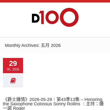
Monthly Archives:
五月 2026
29
05, 2026
《爵士鍾情》2026-05-29︱第43季13集 – Honoring
the Saxophone Colossus Sonny Rollins ︱主持：鍾
一諾 Roger