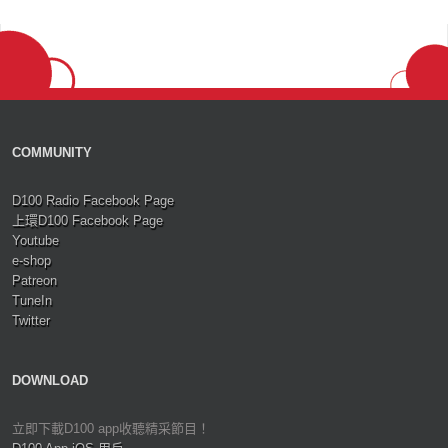
COMMUNITY
D100 Radio Facebook Page
上環D100 Facebook Page
Youtube
e-shop
Patreon
TuneIn
Twitter
DOWNLOAD
立即下載D100 app收聽精采節目！