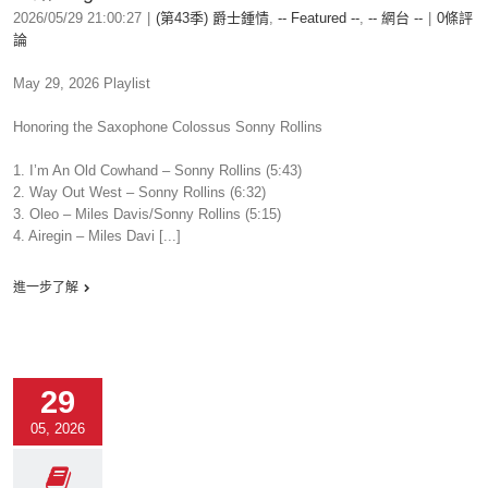
2026/05/29 21:00:27
|
(第43季) 爵士鍾情
,
-- Featured --
,
-- 網台 --
|
0條評
論
May 29, 2026 Playlist
Honoring the Saxophone Colossus Sonny Rollins
1. I’m An Old Cowhand – Sonny Rollins (5:43)
2. Way Out West – Sonny Rollins (6:32)
3. Oleo – Miles Davis/Sonny Rollins (5:15)
4. Airegin – Miles Davi [...]
進一步了解
29
05, 2026