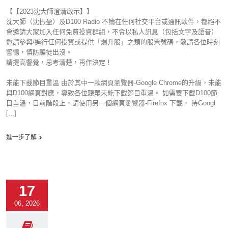
【【2023沈大師澄清啟示】】
沈大師（沈振盈）及D100 Radio 不論在任何社交平台或通訊軟件，都絕不
會邀請大家加入任何免費投資群組，不會以私人訊息（包括文字及語音）
邀請參與/進行任何投資或提供「爆升股」之類的股票號碼，敬請各位時刻
警惕，慎防騙徒出沒。
請提高警覺，思考清楚，再作決定！
未能下載節目重溫 由於其中一款網頁瀏覽器-Google Chrome的升級，未能
與D100網頁對應，導致各位聽眾未能下載節目重溫。 如需要下載D100節
目重溫，目前階段上，請使用另一個網頁瀏覽器-Firefox 下載， 待Googl
[...]
進一步了解
17
06, 2026