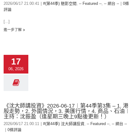
2026/06/17 21:00:41
|
#(第44季) 魅影空間
,
-- Featured --
,
-- 網台 --
|
0條
評論
[...]
進一步了解
17
06, 2026
《沈大師講投資》2026-06-17︱第44季第3集 – 1. 港
股走勢，2. 外圍情況，3. 美匯行情，4. 商品、石油︱
主持：沈振盈（逢星期三晚上9點後更新！）
2026/06/17 21:00:11
|
#(第44季) 沈大師講投資
,
-- Featured --
,
-- 網台 --
|
0條評論