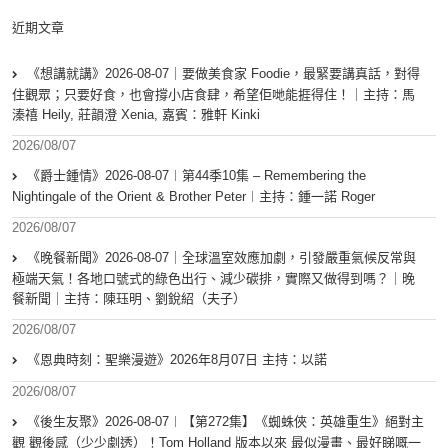
近期文章
《想講就講》2026-08-07｜要做美食家 Foodie，最緊要講真話，對得
住觀眾；只要好食，也會撐小店食肆，希望佢哋能捱得住！｜主持：馬
溱禧 Heily, 莊韻澄 Xenia, 嘉賓：雅軒 Kinki
2026/08/07
《爵士鍾情》2026-08-07︱第44季10集 – Remembering the
Nightingale of the Orient & Brother Peter︱主持：鍾一諾 Roger
2026/08/07
《晚餐新聞》2026-08-07｜全球溫室效應加劇，引發嚴重氣候反常與
極端天氣！各地口號式的綠色出行、減少碳排，實際又做得到嗎？｜晚
餐新聞｜主持：陳珏明、劉銳紹（夫子）
2026/08/07
《恩典時刻：聖樂漫遊》2026年8月07日 主持：以諾
2026/08/07
《後生友聚》2026-08-07︱【第272集】《蜘蛛俠：英雄重生》絕對主
觀 觀後感（少少劇透）！Tom Holland 版本以來 最似漫畫、最好睇嘅一