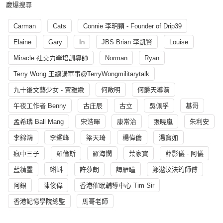
慶爆搜尋
Carman
Cats
Connie 李玥穎 - Founder of Drip39
Elaine
Gary
In
JBS Brian 李凱賢
Louise
Miracle 社交力學培訓導師
Norman
Ryan
Terry Wong 王總講軍事@TerryWongmilitarytalk
九十後文藝少女 - 賈雅緻
何啟明
何爵天導演
午夜工作者 Benny
古庄辰
古立
吳佩孚
基哥
孟希璘 Ball Mang
宋浩暉
康常治
張曉嵐
朱利安
李錦鴻
李鑑峰
梁天琦
楊偉倫
湯寳如
瘋中三子
羅倫斯
羅海憫
葉家寶
薛影儀 - 阿儀
藍精靈
蝌蚪
許莎朗
譚雁瞳
鄭遨汶法筠師傅
阿銀
陳俊偉
香港催眠輔導中心 Tim Sir
香港記憶學院總監
馬哥老師