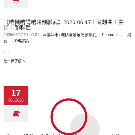
《啱傾啱講啱聽顏聯武》2026-06-17︱隨想曲︱主
持：顏聯武
2026/06/17 21:00:01
|
#(第44季) 啱傾啱講啱聽顏聯武
,
-- Featured --
,
-- 網
台 --
|
0條評論
[...]
進一步了解
17
06, 2026