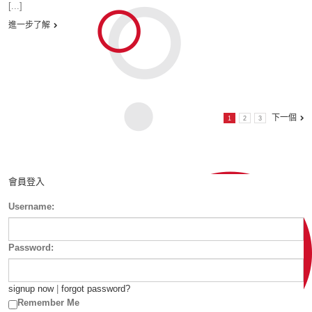
[...]
進一步了解
下一個
1
2
3
會員登入
Username:
Password:
signup now
|
forgot password?
Remember Me