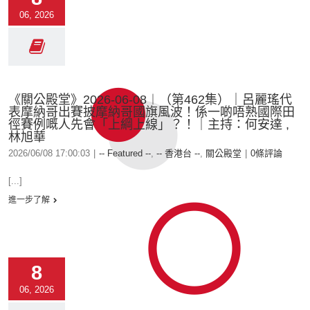
06, 2026
《關公殿堂》2026-06-08︱（第462集）｜呂麗瑤代
表摩納哥出賽披摩納哥國旗風波！係一啲唔熟國際田
徑賽例嘅人先會「上綱上線」？！｜主持：何安達 ,
林旭華
2026/06/08 17:00:03
|
-- Featured --
,
-- 香港台 --
,
關公殿堂
|
0條評論
[...]
進一步了解
8
06, 2026