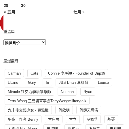
29
30
« 五月
七月 »
重溫庫
慶爆搜尋
Carman
Cats
Connie 李玥穎 - Founder of Drip39
Elaine
Gary
In
JBS Brian 李凱賢
Louise
Miracle 社交力學培訓導師
Norman
Ryan
Terry Wong 王總講軍事@TerryWongmilitarytalk
九十後文藝少女 - 賈雅緻
何啟明
何爵天導演
午夜工作者 Benny
古庄辰
古立
吳佩孚
基哥
孟希璘 Ball Mang
宋浩暉
康常治
張曉嵐
朱利安