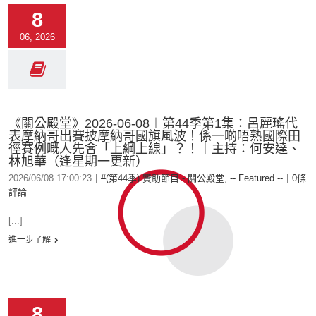
8
06, 2026
《關公殿堂》2026-06-08︱第44季第1集：呂麗瑤代
表摩納哥出賽披摩納哥國旗風波！係一啲唔熟國際田
徑賽例嘅人先會「上綱上線」？！｜主持：何安達、
林旭華（逢星期一更新）
2026/06/08 17:00:23
|
#(第44季) 贊助節目 - 關公殿堂
,
-- Featured --
|
0條
評論
[...]
進一步了解
8