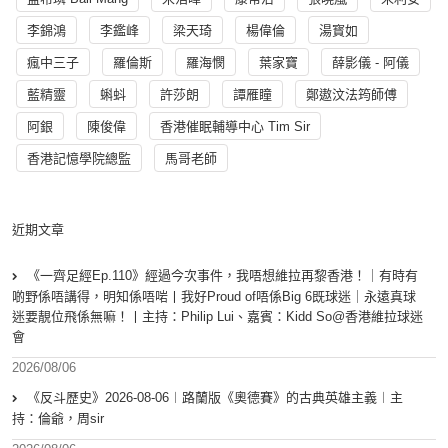
李錦鴻
李鑑峰
梁天琦
楊偉倫
湯寳如
瘋中三子
羅倫斯
羅海憫
葉家寶
薛影儀 - 阿儀
藍精靈
蝌蚪
許莎朗
譚雁瞳
鄭遨汶法筠師傅
阿銀
陳俊偉
香港催眠輔導中心 Tim Sir
香港記憶學院總監
馬哥老師
近期文章
《一齊足經Ep.110》經過今次事件，我唔想維拉再黎香港！｜有時有
啲野係唔講得，明知係唔啱丨我好Proud of唔係Big 6既球迷｜永遠真球
迷要靚位飛係無嘛！丨主持：Philip Lui、嘉賓：Kidd So@香港維拉球迷
會
2026/08/06
《反斗歷史》2026-08-06︱路蘭版《奧德賽》的古典英雄主義︱主
持：倫爺，周sir