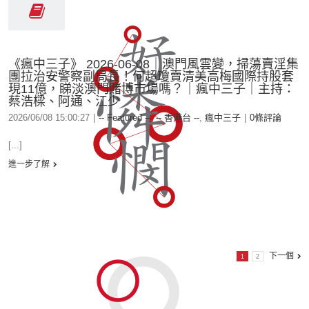
《瘋中三子》 2026-06-08｜澳門風雲變，掃蕩賣淫集
團拉治安警察副局長！何超瓊賣清美高梅國際持股套
現11億，睇淡澳門賭博市場嗎？｜瘋中三子｜主持：
蔡浩樑、阿通、江少
2026/06/08 15:00:27
|
-- Featured --
,
-- 香港台 --
,
瘋中三子
|
0條評論
[...]
進一步了解
下一個
1
2