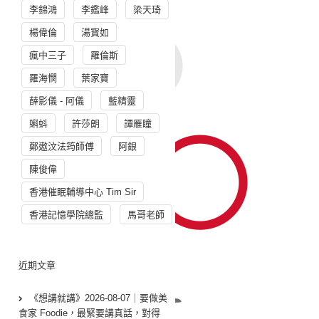
李錦鴻
李鑑峰
梁天琦
楊偉倫
湯寳如
瘋中三子
羅倫斯
羅海憫
葉家寶
薛影儀 - 阿儀
藍精靈
蝌蚪
許莎朗
譚雁瞳
鄭遨汶法筠師傅
阿銀
陳俊偉
香港催眠輔導中心 Tim Sir
香港記憶學院總監
馬哥老師
近期文章
《想講就講》2026-08-07｜要做美
食家 Foodie，最緊要講真話，對得