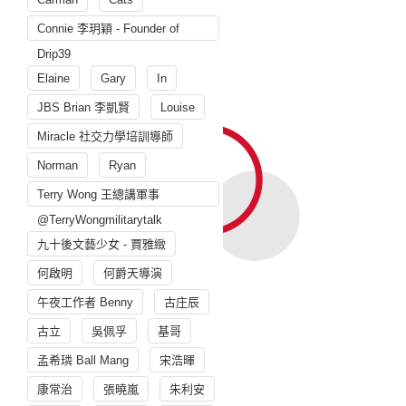
Connie 李玥穎 - Founder of
Drip39
Elaine
Gary
In
JBS Brian 李凱賢
Louise
Miracle 社交力學培訓導師
Norman
Ryan
Terry Wong 王總講軍事
@TerryWongmilitarytalk
九十後文藝少女 - 賈雅緻
何啟明
何爵天導演
午夜工作者 Benny
古庄辰
古立
吳佩孚
基哥
孟希璘 Ball Mang
宋浩暉
康常治
張曉嵐
朱利安