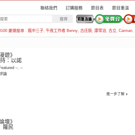
聯絡我們
訂購服務
節目表
節目重溫
D100 慶爆搜尋 :
瘋中三子
,
午夜工作者 Benny
,
古庄辰
,
康常治
,
古立
,
Carman
,
羅倫斯
漫遊》
 主持：以諾
 Featured --
,
--
評論
進一步了解
論壇》
： 羅民