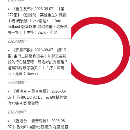
2026/08/07
《後生友聚》2026-08-07︱【第
272集】《蜘蛛俠：英雄重生》絕對
主觀 觀後感（少少劇透）！Tom
Holland 版本以來 最似漫畫、最好睇
嘅一集！｜主持：Jack、諾少
2026/08/07
《巴膠不敗》2026-08-07︱(第151
集) 由巴士迷變身車長！年輕車長親
述入行心路歷程｜報名考試有幾難？
邊啲路線最考功夫？︱主持：法蘭
西，嘉賓︰Bowan
2026/08/07
《香港台 – 聲音專欄》 2026-08-
07｜ 信報CEO AI EJ Tech模擬經營
汽水機 AI即變狡猾
2026/08/07
《香港台 – 聲音專欄》 2026-08-
07｜ 香港01 老齡化新視角 在高齡亞