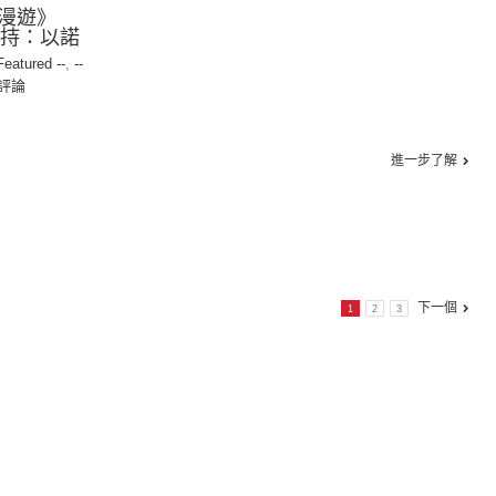
漫遊》
 主持：以諾
 Featured --
,
--
評論
進一步了解
下一個
1
2
3