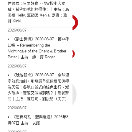
住觀眾；只要好食，也會撐小店食
肆，希望佢哋能捱得住！｜主持：馬
溱禧 Heily, 莊韻澄 Xenia, 嘉賓：雅
軒 Kinki
2026/08/07
《爵士鍾情》2026-08-07︱第44季
10集 – Remembering the
Nightingale of the Orient & Brother
Peter︱主持：鍾一諾 Roger
2026/08/07
《晚餐新聞》2026-08-07｜全球溫
室效應加劇，引發嚴重氣候反常與極
端天氣！各地口號式的綠色出行、減
少碳排，實際又做得到嗎？｜晚餐新
聞｜主持：陳珏明、劉銳紹（夫子）
2026/08/07
《恩典時刻：聖樂漫遊》2026年8
月07日 主持：以諾