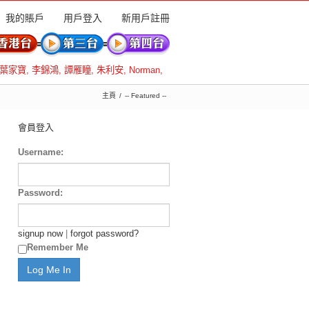
我的賬戶
用戶登入
新用戶註冊
葉家寶
,
李錦鴻
,
譚雁瞳
,
朱利安
,
Norman
,
主頁
-- Featured --
會員登入
Username:
Password:
signup now
|
forgot password?
Remember Me