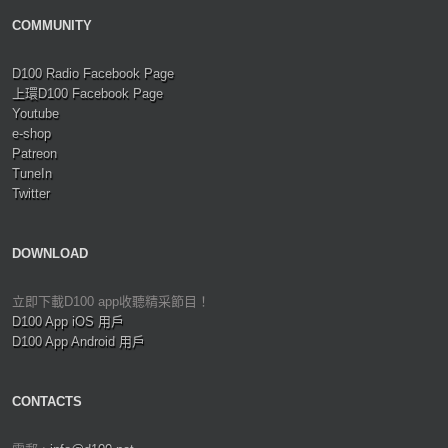
COMMUNITY
D100 Radio Facebook Page
上環D100 Facebook Page
Youtube
e-shop
Patreon
TuneIn
Twitter
DOWNLOAD
立即下載D100 app收聽精采節目！
D100 App iOS 用戶
D100 App Android 用戶
CONTACTS