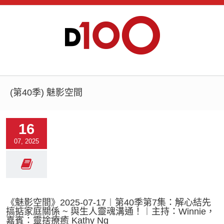
(第40季) 魅影空間
16
07, 2025
《魅影空間》2025-07-17︱第40季第7集：解心結先
搞掂家庭關係 ~ 與生人靈魂溝通！︱主持：Winnie，
嘉賓：靈捨療癒 Kathy Ng