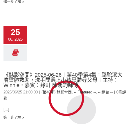
進一步了解
25
06, 2025
《魅影空間》2025-06-26︱第40季第4集：駱駝漆大
廈靈體救助，洗手間遇上小孩靈體尋父母︱主持：
Winnie，嘉賓：緣軒 陳鴻鈞師傅
2025/06/25 21:00:00
|
(第40季) 魅影空間
,
-- Featured --
,
-- 網台 --
|
0條評
論
[...]
進一步了解