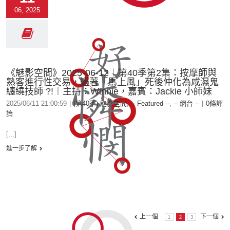
06, 2025
《魅影空間》2025-06-12︱第40季第2集：按摩師與
熟客進行性交易，遇著「馬上風」死後仲化為咸濕鬼
纏繞技師 ?!︱主持：Winnie，嘉賓：Jackie 小師妹
2025/06/11 21:00:59
|
(第40季) 魅影空間
,
-- Featured --
,
-- 網台 --
|
0條評
論
[...]
進一步了解
上一個
下一個
1
2
3