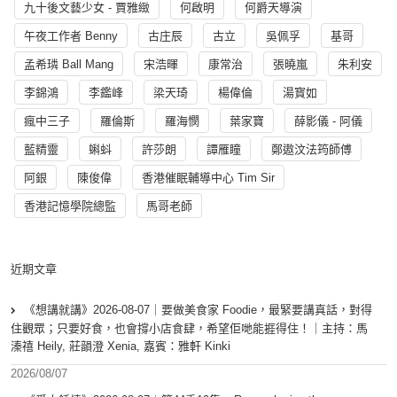
九十後文藝少女 - 賈雅緻
何啟明
何爵天導演
午夜工作者 Benny
古庄辰
古立
吳佩孚
基哥
孟希璘 Ball Mang
宋浩暉
康常治
張曉嵐
朱利安
李錦鴻
李鑑峰
梁天琦
楊偉倫
湯寳如
瘋中三子
羅倫斯
羅海憫
葉家寶
薛影儀 - 阿儀
藍精靈
蝌蚪
許莎朗
譚雁瞳
鄭遨汶法筠師傅
阿銀
陳俊偉
香港催眠輔導中心 Tim Sir
香港記憶學院總監
馬哥老師
近期文章
《想講就講》2026-08-07｜要做美食家 Foodie，最緊要講真話，對得
住觀眾；只要好食，也會撐小店食肆，希望佢哋能捱得住！｜主持：馬
溱禧 Heily, 莊韻澄 Xenia, 嘉賓：雅軒 Kinki
2026/08/07