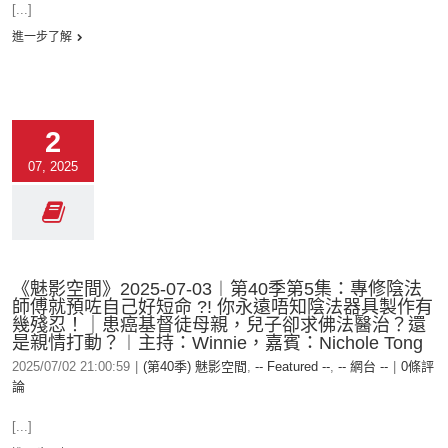
[...]
進一步了解
2
07, 2025
《魅影空間》2025-07-03︱第40季第5集：專修陰法
師傅就預咗自己好短命 ?! 你永遠唔知陰法器具製作有
幾殘忍！｜患癌基督徒母親，兒子卻求佛法醫治？還
是親情打動？︱主持：Winnie，嘉賓：Nichole Tong
2025/07/02 21:00:59
|
(第40季) 魅影空間
,
-- Featured --
,
-- 網台 --
|
0條評
論
[...]