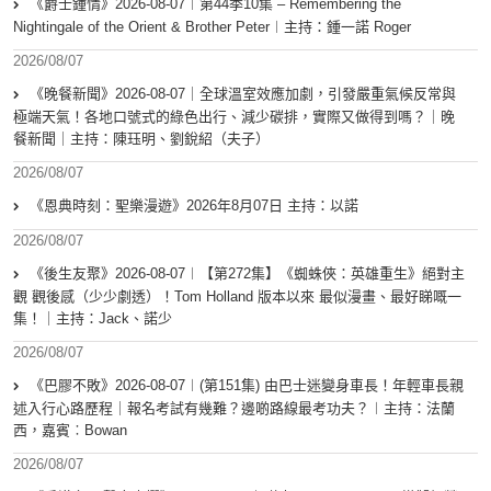
《爵士鍾情》2026-08-07︱第44季10集 – Remembering the
Nightingale of the Orient & Brother Peter︱主持：鍾一諾 Roger
2026/08/07
《晚餐新聞》2026-08-07｜全球溫室效應加劇，引發嚴重氣候反常與
極端天氣！各地口號式的綠色出行、減少碳排，實際又做得到嗎？｜晚
餐新聞｜主持：陳珏明、劉銳紹（夫子）
2026/08/07
《恩典時刻：聖樂漫遊》2026年8月07日 主持：以諾
2026/08/07
《後生友聚》2026-08-07︱【第272集】《蜘蛛俠：英雄重生》絕對主
觀 觀後感（少少劇透）！Tom Holland 版本以來 最似漫畫、最好睇嘅一
集！｜主持：Jack、諾少
2026/08/07
《巴膠不敗》2026-08-07︱(第151集) 由巴士迷變身車長！年輕車長親
述入行心路歷程｜報名考試有幾難？邊啲路線最考功夫？︱主持：法蘭
西，嘉賓︰Bowan
2026/08/07