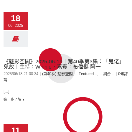
18
06, 2025
《魅影空間》2025-06-19︱第40季第3集：「鬼佬」
鬼故︱主持：Winnie，嘉賓：布偉傑 阿一
2025/06/18 21:00:34
|
(第40季) 魅影空間
,
-- Featured --
,
-- 網台 --
|
0條評
論
[...]
進一步了解
11