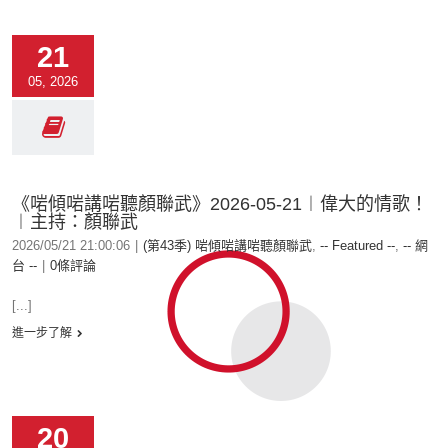
21
05, 2026
《啱傾啱講啱聽顏聯武》2026-05-21︱偉大的情歌！
︱主持：顏聯武
2026/05/21 21:00:06
|
(第43季) 啱傾啱講啱聽顏聯武
,
-- Featured --
,
-- 網
台 --
|
0條評論
[...]
進一步了解
20