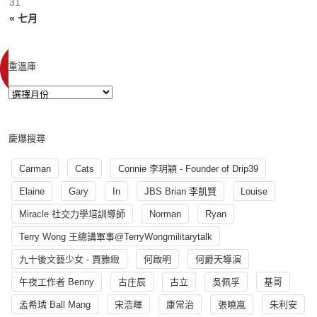
31
« 七月
重溫庫
慶爆搜尋
Carman
Cats
Connie 李玥穎 - Founder of Drip39
Elaine
Gary
In
JBS Brian 李凱賢
Louise
Miracle 社交力學培訓導師
Norman
Ryan
Terry Wong 王總講軍事@TerryWongmilitarytalk
九十後文藝少女 - 賈雅緻
何啟明
何爵天導演
午夜工作者 Benny
古庄辰
古立
吳佩孚
基哥
孟希璘 Ball Mang
宋浩暉
康常治
張曉嵐
朱利安