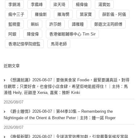
李錦鴻
李鑑峰
梁天琦
楊偉倫
湯寳如
瘋中三子
羅倫斯
羅海憫
葉家寶
薛影儀 - 阿儀
藍精靈
蝌蚪
許莎朗
譚雁瞳
鄭遨汶法筠師傅
阿銀
陳俊偉
香港催眠輔導中心 Tim Sir
香港記憶學院總監
馬哥老師
近期文章
《想講就講》2026-08-07｜要做美食家 Foodie，最緊要講真話，對得
住觀眾；只要好食，也會撐小店食肆，希望佢哋能捱得住！｜主持：馬
溱禧 Heily, 莊韻澄 Xenia, 嘉賓：雅軒 Kinki
2026/08/07
《爵士鍾情》2026-08-07︱第44季10集 – Remembering the
Nightingale of the Orient & Brother Peter︱主持：鍾一諾 Roger
2026/08/07
《晚餐新聞》2026-08-07｜全球溫室效應加劇，引發嚴重氣候反常與