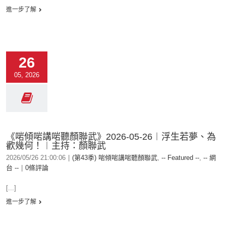
進一步了解
26
05, 2026
《啱傾啱講啱聽顏聯武》2026-05-26︱浮生若夢、為
歡幾何！︱主持：顏聯武
2026/05/26 21:00:06
|
(第43季) 啱傾啱講啱聽顏聯武
,
-- Featured --
,
-- 網
台 --
|
0條評論
[...]
進一步了解