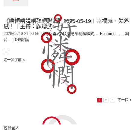
《啱傾啱講啱聽顏聯武》2026-05-19︱幸福感、失落
感！︱主持：顏聯武
2026/05/19 21:00:56
|
(第43季) 啱傾啱講啱聽顏聯武
,
-- Featured --
,
-- 網
台 --
|
0條評論
[...]
進一步了解
下一個
1
2
3
會員登入