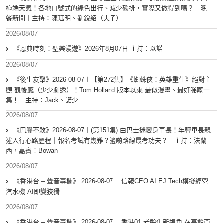
極端天氣！各地口號式的綠色出行、減少碳排，實際又做得到嗎？｜晚
餐新聞｜主持：陳珏明、劉銳紹（夫子）
2026/08/07
《恩典時刻：聖樂漫遊》2026年8月07日 主持：以諾
2026/08/07
《後生友聚》2026-08-07︱【第272集】《蜘蛛俠：英雄重生》絕對主
觀 觀後感（少少劇透）！Tom Holland 版本以來 最似漫畫、最好睇嘅一
集！｜主持：Jack、諾少
2026/08/07
《巴膠不敗》2026-08-07︱(第151集) 由巴士迷變身車長！年輕車長親
述入行心路歷程｜報名考試有幾難？邊啲路線最考功夫？︱主持：法蘭
西，嘉賓︰Bowan
2026/08/07
《香港台 – 聲音專欄》 2026-08-07｜ 信報CEO AI EJ Tech模擬經營
汽水機 AI即變狡猾
2026/08/07
《香港台 – 聲音專欄》 2026-08-07｜ 香港01 老齡化新視角 在高齡亞