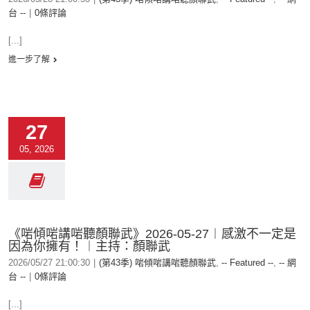
台 --
|
0條評論
[...]
進一步了解
27
05, 2026
《啱傾啱講啱聽顏聯武》2026-05-27︱感激不一定是
因為你擁有！︱主持：顏聯武
2026/05/27 21:00:30
|
(第43季) 啱傾啱講啱聽顏聯武
,
-- Featured --
,
-- 網
台 --
|
0條評論
[...]