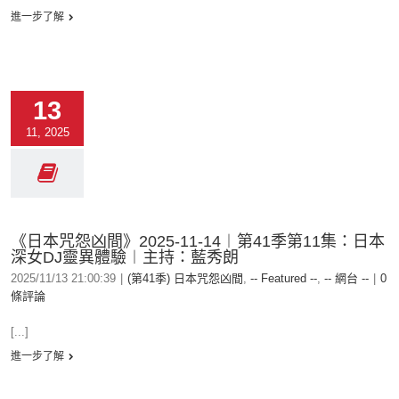
進一步了解
13
11, 2025
《日本咒怨凶間》2025-11-14︱第41季第11集：日本
深女DJ靈異體驗︱主持：藍秀朗
2025/11/13 21:00:39
|
(第41季) 日本咒怨凶間
,
-- Featured --
,
-- 網台 --
|
0
條評論
[...]
進一步了解