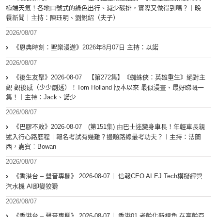
極端天氣！各地口號式的綠色出行、減少碳排，實際又做得到嗎？｜晚
餐新聞｜主持：陳珏明、劉銳紹（夫子）
2026/08/07
《恩典時刻：聖樂漫遊》2026年8月07日 主持：以諾
2026/08/07
《後生友聚》2026-08-07︱【第272集】《蜘蛛俠：英雄重生》絕對主
觀 觀後感（少少劇透）！Tom Holland 版本以來 最似漫畫、最好睇嘅一
集！｜主持：Jack、諾少
2026/08/07
《巴膠不敗》2026-08-07︱(第151集) 由巴士迷變身車長！年輕車長親
述入行心路歷程｜報名考試有幾難？邊啲路線最考功夫？︱主持：法蘭
西，嘉賓︰Bowan
2026/08/07
《香港台 – 聲音專欄》 2026-08-07｜ 信報CEO AI EJ Tech模擬經營
汽水機 AI即變狡猾
2026/08/07
《香港台 – 聲音專欄》 2026-08-07｜ 香港01 老齡化新視角 在高齡亞