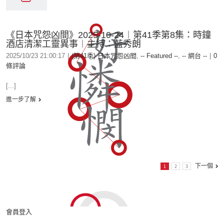
《日本咒怨凶間》2025-10-24︱第41季第8集：時鐘
酒店清潔工靈異事︱主持：藍秀朗
2025/10/23 21:00:17
|
(第41季) 日本咒怨凶間
,
-- Featured --
,
-- 網台 --
|
0
條評論
[...]
進一步了解
下一個
1
2
3
會員登入