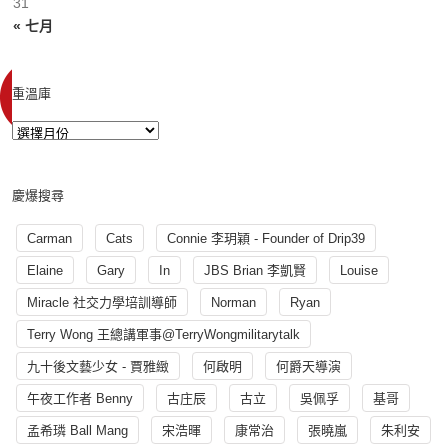
31
« 七月
重溫庫
慶爆搜尋
Carman
Cats
Connie 李玥穎 - Founder of Drip39
Elaine
Gary
In
JBS Brian 李凱賢
Louise
Miracle 社交力學培訓導師
Norman
Ryan
Terry Wong 王總講軍事@TerryWongmilitarytalk
九十後文藝少女 - 賈雅緻
何啟明
何爵天導演
午夜工作者 Benny
古庄辰
古立
吳佩孚
基哥
孟希璘 Ball Mang
宋浩暉
康常治
張曉嵐
朱利安