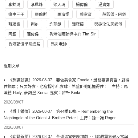
李錦鴻
李鑑峰
梁天琦
楊偉倫
湯寳如
瘋中三子
羅倫斯
羅海憫
葉家寶
薛影儀 - 阿儀
藍精靈
蝌蚪
許莎朗
譚雁瞳
鄭遨汶法筠師傅
阿銀
陳俊偉
香港催眠輔導中心 Tim Sir
香港記憶學院總監
馬哥老師
近期文章
《想講就講》2026-08-07｜要做美食家 Foodie，最緊要講真話，對得
住觀眾；只要好食，也會撐小店食肆，希望佢哋能捱得住！｜主持：馬
溱禧 Heily, 莊韻澄 Xenia, 嘉賓：雅軒 Kinki
2026/08/07
《爵士鍾情》2026-08-07︱第44季10集 – Remembering the
Nightingale of the Orient & Brother Peter︱主持：鍾一諾 Roger
2026/08/07
《晚餐新聞》2026-08-07｜全球溫室效應加劇，引發嚴重氣候反常與