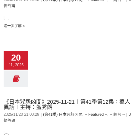
條評論
[...]
進一步了解
20
11, 2025
《日本咒怨凶間》2025-11-21︱第41季第12集：獵人
異話︱主持：藍秀朗
2025/11/20 21:00:29
|
(第41季) 日本咒怨凶間
,
-- Featured --
,
-- 網台 --
|
0
條評論
[...]