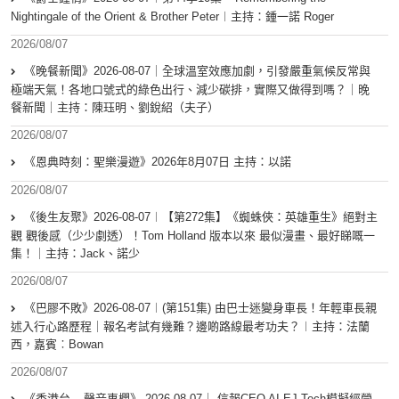
Nightingale of the Orient & Brother Peter︱主持：鍾一諾 Roger
2026/08/07
《晚餐新聞》2026-08-07｜全球溫室效應加劇，引發嚴重氣候反常與
極端天氣！各地口號式的綠色出行、減少碳排，實際又做得到嗎？｜晚
餐新聞｜主持：陳珏明、劉銳紹（夫子）
2026/08/07
《恩典時刻：聖樂漫遊》2026年8月07日 主持：以諾
2026/08/07
《後生友聚》2026-08-07︱【第272集】《蜘蛛俠：英雄重生》絕對主
觀 觀後感（少少劇透）！Tom Holland 版本以來 最似漫畫、最好睇嘅一
集！｜主持：Jack、諾少
2026/08/07
《巴膠不敗》2026-08-07︱(第151集) 由巴士迷變身車長！年輕車長親
述入行心路歷程｜報名考試有幾難？邊啲路線最考功夫？︱主持：法蘭
西，嘉賓︰Bowan
2026/08/07
《香港台 – 聲音專欄》 2026-08-07｜ 信報CEO AI EJ Tech模擬經營