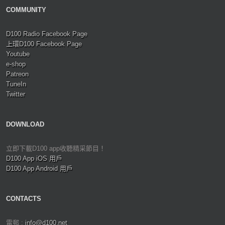
COMMUNITY
D100 Radio Facebook Page
上環D100 Facebook Page
Youtube
e-shop
Patreon
TuneIn
Twitter
DOWNLOAD
立即下載D100 app收聽精采節目！
D100 App iOS 用戶
D100 App Android 用戶
CONTACTS
電郵 :
info@d100.net