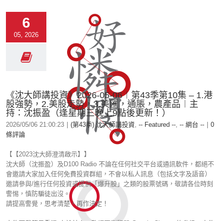
6
05, 2026
《沈大師講投資》2026-05-06︱第43季第10集 – 1.港
股強勢，2.美股走勢，3.美匯，通脹，農產品︱主
持：沈振盈（逢星期三晚上9點後更新！）
2026/05/06 21:00:23
|
(第43季) 沈大師講投資
,
-- Featured --
,
-- 網台 --
|
0
條評論
【【2023沈大師澄清啟示】】
沈大師（沈振盈）及D100 Radio 不論在任何社交平台或通訊軟件，都絕不
會邀請大家加入任何免費投資群組，不會以私人訊息（包括文字及語音）
邀請參與/進行任何投資或提供「爆升股」之類的股票號碼，敬請各位時刻
警惕，慎防騙徒出沒。
請提高警覺，思考清楚，再作決定！