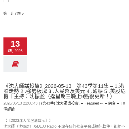
進一步了解
13
05, 2026
《沈大師講投資》2026-05-13︱第43季第11集 – 1.港
股走勢 2 .強勢板塊 3 .人民幣及美元 4 .通脤 5 .美股危
機︱主持：沈振盈（逢星期三晚上9點後更新！）
2026/05/13 21:00:43
|
(第43季) 沈大師講投資
,
-- Featured --
,
-- 網台 --
|
0
條評論
【【2023沈大師澄清啟示】】
沈大師（沈振盈）及D100 Radio 不論在任何社交平台或通訊軟件，都絕不