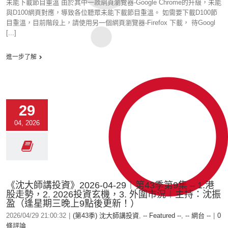
未能下載節目重溫 由於其中一款網頁瀏覽器-Google Chrome的升級，未能
與D100網頁對應，導致各位聽眾未能下載節目重溫。 如需要下載D100節
目重溫，目前階段上，請使用另一個網頁瀏覽器-Firefox 下載， 待Googl
[...]
進一步了解
29
04, 2026
《沈大師講投資》2026-04-29︱第43季第9集 – 1.港
股走勢，2. 2026投資玄機，3. 外圍市況︱主持：沈振
盈（逢星期三晚上9點後更新！）
2026/04/29 21:00:32
|
(第43季) 沈大師講投資
,
-- Featured --
,
-- 網台 --
|
0
條評論