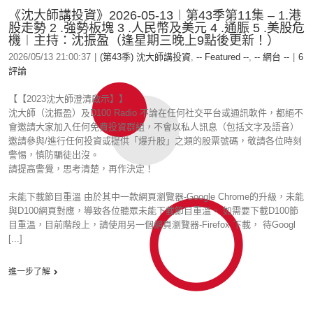
《沈大師講投資》2026-05-13︱第43季第11集 – 1.港
股走勢 2 .強勢板塊 3 .人民幣及美元 4 .通脤 5 .美股危
機︱主持：沈振盈（逢星期三晚上9點後更新！）
2026/05/13 21:00:37
|
(第43季) 沈大師講投資
,
-- Featured --
,
-- 網台 --
|
6
評論
【【2023沈大師澄清啟示】】
沈大師（沈振盈）及D100 Radio 不論在任何社交平台或通訊軟件，都絕不
會邀請大家加入任何免費投資群組，不會以私人訊息（包括文字及語音）
邀請參與/進行任何投資或提供「爆升股」之類的股票號碼，敬請各位時刻
警惕，慎防騙徒出沒。
請提高警覺，思考清楚，再作決定！
未能下載節目重溫 由於其中一款網頁瀏覽器-Google Chrome的升級，未能
與D100網頁對應，導致各位聽眾未能下載節目重溫。 如需要下載D100節
目重溫，目前階段上，請使用另一個網頁瀏覽器-Firefox 下載， 待Googl
[...]
進一步了解