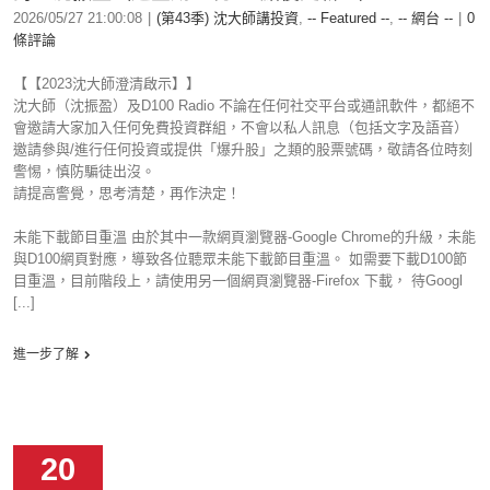
2026/05/27 21:00:08
|
(第43季) 沈大師講投資
,
-- Featured --
,
-- 網台 --
|
0
條評論
【【2023沈大師澄清啟示】】
沈大師（沈振盈）及D100 Radio 不論在任何社交平台或通訊軟件，都絕不
會邀請大家加入任何免費投資群組，不會以私人訊息（包括文字及語音）
邀請參與/進行任何投資或提供「爆升股」之類的股票號碼，敬請各位時刻
警惕，慎防騙徒出沒。
請提高警覺，思考清楚，再作決定！
未能下載節目重溫 由於其中一款網頁瀏覽器-Google Chrome的升級，未能
與D100網頁對應，導致各位聽眾未能下載節目重溫。 如需要下載D100節
目重溫，目前階段上，請使用另一個網頁瀏覽器-Firefox 下載， 待Googl
[...]
進一步了解
20