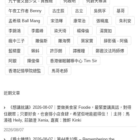
九十後文藝少女 - 賈雅緻
何啟明
何爵天導演
午夜工作者 Benny
古庄辰
古立
吳佩孚
基哥
孟希璘 Ball Mang
宋浩暉
康常治
張曉嵐
朱利安
李錦鴻
李鑑峰
梁天琦
楊偉倫
湯寳如
瘋中三子
羅倫斯
羅海憫
葉家寶
薛影儀 - 阿儀
藍精靈
蝌蚪
許莎朗
譚雁瞳
鄭遨汶法筠師傅
阿銀
陳俊偉
香港催眠輔導中心 Tim Sir
香港記憶學院總監
馬哥老師
近期文章
《想講就講》2026-08-07｜要做美食家 Foodie，最緊要講真話，對得
住觀眾；只要好食，也會撐小店食肆，希望佢哋能捱得住！｜主持：馬
溱禧 Heily, 莊韻澄 Xenia, 嘉賓：雅軒 Kinki
2026/08/07
《爵士鍾情》2026-08-07︱第44季10集 – Remembering the