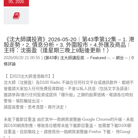
05, 2026
《沈大師講投資》2026-05-20︱第43季第12集 – 1. 港
股走勢，2. 債息分析，3. 外圍股市，4.外匯及商品︱
主持：沈振盈（逢星期三晚上9點後更新！）
2026/05/20 21:00:55
|
(第43季) 沈大師講投資
,
-- Featured --
,
-- 網台 --
|
0
條評論
【【2023沈大師澄清啟示】】
沈大師（沈振盈）及D100 Radio 不論在任何社交平台或通訊軟件，都絕不
會邀請大家加入任何免費投資群組，不會以私人訊息（包括文字及語音）
邀請參與/進行任何投資或提供「爆升股」之類的股票號碼，敬請各位時刻
警惕，慎防騙徒出沒。
請提高警覺，思考清楚，再作決定！
未能下載節目重溫 由於其中一款網頁瀏覽器-Google Chrome的升級，未能
與D100網頁對應，導致各位聽眾未能下載節目重溫。 如需要下載D100節
目重溫，目前階段上，請使用另一個網頁瀏覽器-Firefox 下載， 待Googl
[...]