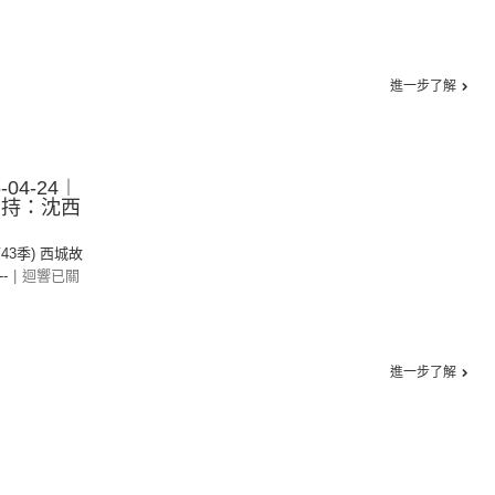
進一步了解
04-24︱
主持：沈西
第43季) 西城故
--
|
迴響已關
進一步了解