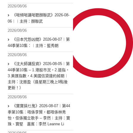
2026/08/06
《啱傾啱講啱聽顏聯武》2026-08-
06︱︱主持：顏聯武
2026/08/06
《日本咒怨凶間》2026-08-07︱第
44季第10集：︱主持：藍秀朗
2026/08/06
《沈大師講投資》2026-08-05︱第
44季第10集 – 1.港股市況，2.道指，
3.美匯指數，4.美國信貸違約掉期︱
主持：沈振盈（逢星期三晚上9點後
更新！）
2026/08/06
《寶寶搞乜鬼》2026-08-07︱第44
季第10集︰唔係李賢，都唔係林秀
怡，佢係獨立歌手 – 李然︱主持：寶
珠、寶堅 嘉賓：李然 Leanne Li