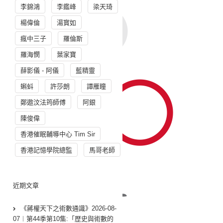
李錦鴻
李鑑峰
梁天琦
楊偉倫
湯寳如
瘋中三子
羅倫斯
羅海憫
葉家寶
薛影儀 - 阿儀
藍精靈
蝌蚪
許莎朗
譚雁瞳
鄭遨汶法筠師傅
阿銀
陳俊偉
香港催眠輔導中心 Tim Sir
香港記憶學院總監
馬哥老師
近期文章
《蔣權天下之術數通識》2026-08-
07︱第44季第10集:「歴史與術數的