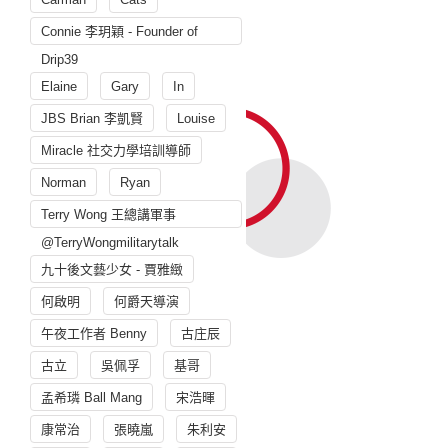
Connie 李玥穎 - Founder of
Drip39
Elaine
Gary
In
JBS Brian 李凱賢
Louise
Miracle 社交力學培訓導師
Norman
Ryan
Terry Wong 王總講軍事
@TerryWongmilitarytalk
九十後文藝少女 - 賈雅緻
何啟明
何爵天導演
午夜工作者 Benny
古庄辰
古立
吳佩孚
基哥
孟希璘 Ball Mang
宋浩暉
康常治
張曉嵐
朱利安