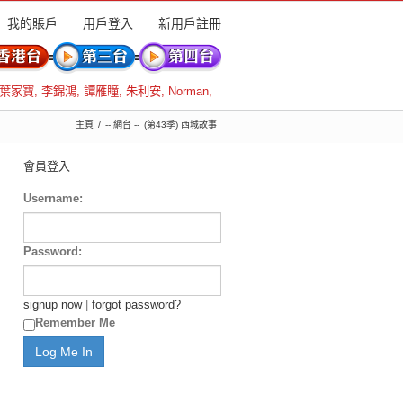
我的賬戶
用戶登入
新用戶註冊
葉家寶
,
李錦鴻
,
譚雁瞳
,
朱利安
,
Norman
,
主頁
-- 網台 --
(第43季) 西城故事
會員登入
Username:
Password:
signup now
|
forgot password?
Remember Me