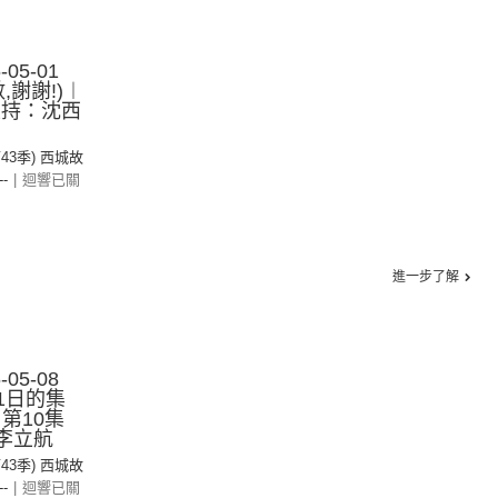
05-01
,謝謝!)︱
主持：沈西
第43季) 西城故
--
|
迴響已關
進一步了解
05-08
1日的集
 第10集
 李立航
第43季) 西城故
--
|
迴響已關