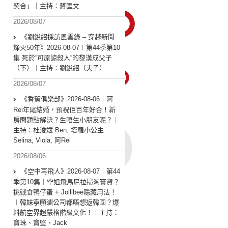
契合」｜主持：蔣匡文
2026/08/07
《劉銳紹採訪風雲錄 – 穿越新聞
烽火50年》2026-08-07︱第44季第10
集 死於”可原諒殺人“的黎漢成父子
（下）︱主持：劉銳紹（夫子）
2026/08/07
《香蕉俱樂部》2026-08-06︱阿
Rei年尾結婚，預祝佢百年好合！新
房問題點解決？生唔生小朋友呢？︱
主持：杜浚斌 Ben, 塔羅小公主
Selina, Viola, 阿Rei
2026/08/06
《空中再飛人》2026-08-07︱第44
季第10集｜空姐飛馬尼拉掃淘寶貨？
挑戰食鴨仔蛋 + Jollibee隱藏用法！
︱韓妹寧願瞓公司都唔想返韓國？爆
料航空界超嚴格階級文化！︱主持：
寶珠、寶堅、Jack