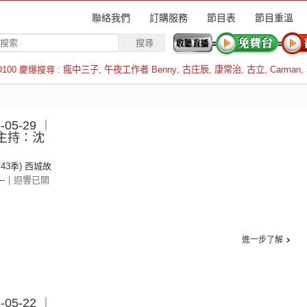
聯絡我們
訂購服務
節目表
節目重溫
D100 慶爆搜尋 :
瘋中三子
,
午夜工作者 Benny
,
古庄辰
,
康常治
,
古立
,
Carman
,
羅倫斯
05-29 ︱
︱主持：沈
第43季) 西城故
--
|
迴響已關
進一步了解
05-22 ︱