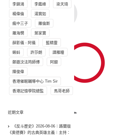
李錦鴻
李鑑峰
梁天琦
楊偉倫
湯寳如
瘋中三子
羅倫斯
羅海憫
葉家寶
薛影儀 - 阿儀
藍精靈
蝌蚪
許莎朗
譚雁瞳
鄭遨汶法筠師傅
阿銀
陳俊偉
香港催眠輔導中心 Tim Sir
香港記憶學院總監
馬哥老師
近期文章
《反斗歷史》2026-08-06︱路蘭版
《奧德賽》的古典英雄主義︱主持：