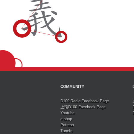
COMMUNITY
D100 Radio Facebook Page
上環D100 Facebook Page
Youtube
e-shop
Patreon
TuneIn