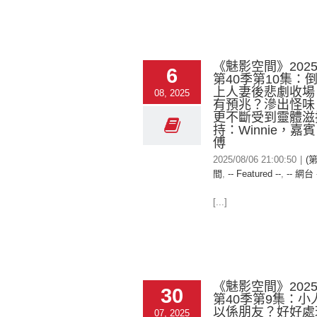
《魅影空間》2025-
6
第40季第10集：
上人妻後悲劇收場
08, 2025
有預兆？滲出怪味 
更不斷受到靈體滋
持：Winnie，嘉
傅
2025/08/06 21:00:50
|
(
間
,
-- Featured --
,
-- 網台 
[...]
《魅影空間》2025-
30
第40季第9集：小
以係朋友？好好處
07, 2025