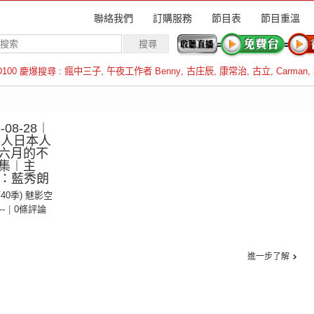
聯絡我們
訂購服務
節目表
節目重溫
D100 慶爆搜尋 :
瘋中三子
,
午夜工作者 Benny
,
古庄辰
,
康常治
,
古立
,
Carman
,
羅倫斯
08-28︱
華人日本人
六月的不
集︱主
賓：藍秀朗
第40季) 魅影空
--
|
0條評論
進一步了解