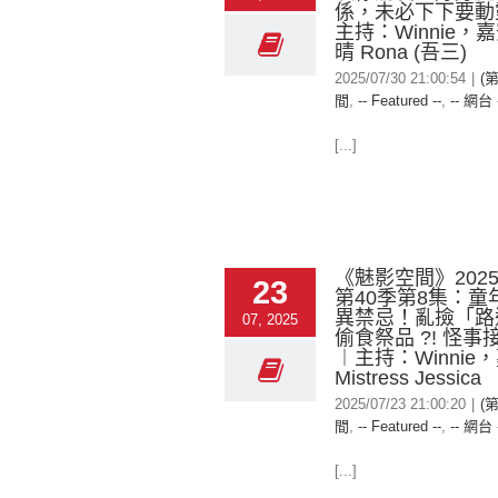
係，未必下下要動
主持：Winnie，
晴 Rona (吾三)
2025/07/30 21:00:54
|
(
間
,
-- Featured --
,
-- 網台 
[...]
《魅影空間》2025-
23
第40季第8集：童
異禁忌！亂撿「路
07, 2025
偷食祭品 ?! 怪
︱主持：Winnie
Mistress Jessica
2025/07/23 21:00:20
|
(
間
,
-- Featured --
,
-- 網台 
[...]