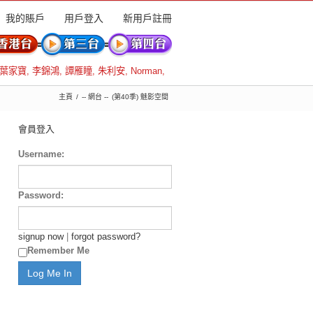
我的賬戶
用戶登入
新用戶註冊
葉家寶
,
李錦鴻
,
譚雁瞳
,
朱利安
,
Norman
,
主頁
-- 網台 --
(第40季) 魅影空間
會員登入
Username:
Password:
signup now
|
forgot password?
Remember Me