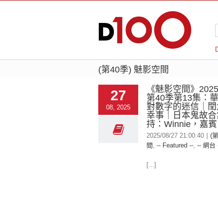
(第40季) 魅影空間
《魅影空間》2025-
27
第40季第13集：
對數字的迷信｜閏
08, 2025
幸事｜日本鬼故合
持：Winnie，嘉
2025/08/27 21:00:40
|
(
間
,
-- Featured --
,
-- 網台 
[...]