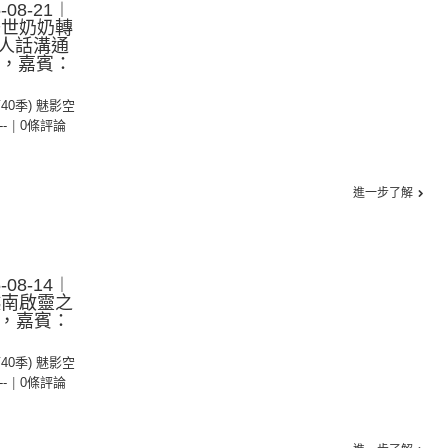
08-21︱
去世奶奶轉
人話溝通
ie，嘉賓：
第40季) 魅影空
--
|
0條評論
進一步了解
08-14︱
越南啟靈之
e，嘉賓：
第40季) 魅影空
--
|
0條評論