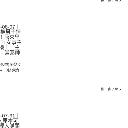
進一步了解
08-07︱
倒楣男子搭
！原來早
?! 女事主
擾！︱主
賓：景泰師
第40季) 魅影空
--
|
0條評論
進一步了解
07-31︱
人原本可
理人際關