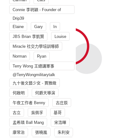
Connie 李玥穎 - Founder of
Drip39
Elaine
Gary
In
JBS Brian 李凱賢
Louise
Miracle 社交力學培訓導師
Norman
Ryan
Terry Wong 王總講軍事
@TerryWongmilitarytalk
九十後文藝少女 - 賈雅緻
何啟明
何爵天導演
午夜工作者 Benny
古庄辰
古立
吳佩孚
基哥
孟希璘 Ball Mang
宋浩暉
康常治
張曉嵐
朱利安