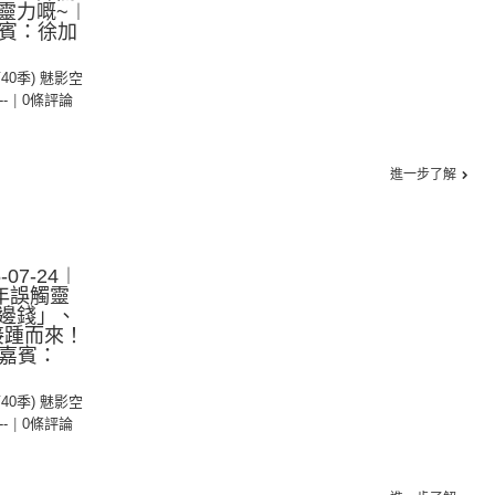
靈力嘅~︱
嘉賓：徐加
第40季) 魅影空
--
|
0條評論
進一步了解
07-24︱
年誤觸靈
邊錢」、
事接踵而來！
，嘉賓：
第40季) 魅影空
--
|
0條評論