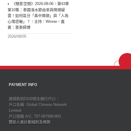
《魅影空間》2026-08-06︱第43季
第10集：泰國潑水節由來與降頭疑
雲！如何區分「真中降頭」與「人為
心理恐嚇」？︱主持：Winnie，嘉
賓：景泰師傅
2026/08/05
PAYMENT INFO
請捐款到D100恒生銀行戶口：
戶口名稱: Global Chinese Network
Limited
戶口號碼 A/C: 787-087998-883
贊助人員計劃細則及條款