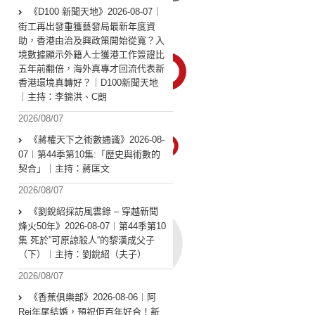
《D100 新聞天地》2026-08-07｜
街工再出發重獲藝發局最新年度資
助，香港由治及興政策開始從寬？入
境數據顯示外籍人士獲港工作簽證比
五年前翻倍，海外真專才回流代表新
香港環境真轉好？｜D100新聞天地
｜主持：李錦洪、C朗
2026/08/07
《蔣權天下之術數通識》2026-08-
07︱第44季第10集:「歴史與術數的
契合」｜主持：蔣匡文
2026/08/07
《劉銳紹採訪風雲錄 – 穿越新聞
烽火50年》2026-08-07︱第44季第10
集 死於”可原諒殺人“的黎漢成父子
（下）︱主持：劉銳紹（夫子）
2026/08/07
《香蕉俱樂部》2026-08-06︱阿
Rei年尾結婚，預祝佢百年好合！新