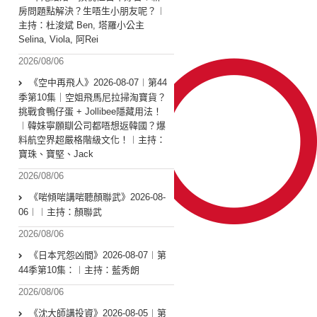
房問題點解決？生唔生小朋友呢？︱
主持：杜浚斌 Ben, 塔羅小公主
Selina, Viola, 阿Rei
2026/08/06
《空中再飛人》2026-08-07︱第44
季第10集｜空姐飛馬尼拉掃淘寶貨？
挑戰食鴨仔蛋 + Jollibee隱藏用法！
︱韓妹寧願瞓公司都唔想返韓國？爆
料航空界超嚴格階級文化！︱主持：
寶珠、寶堅、Jack
2026/08/06
《啱傾啱講啱聽顏聯武》2026-08-
06︱︱主持：顏聯武
2026/08/06
《日本咒怨凶間》2026-08-07︱第
44季第10集：︱主持：藍秀朗
2026/08/06
《沈大師講投資》2026-08-05︱第