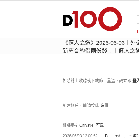
《傭人之道》2026-06-03
新舊合約借兩份錢！︱傭人之道︱主
如想線上收聽或下載節目重溫，請立即
登
新建帳戶，這請按此
註冊
相關搜尋:
Chrystie
,
可嵐
2026/06/03 12:00:52
|
-- Featured --
,
-- 香港台