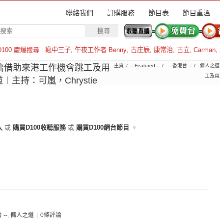
聯絡我們
訂購服務
節目表
節目重溫
D100 慶爆搜尋 :
瘋中三子
,
午夜工作者 Benny
,
古庄辰
,
康常治
,
古立
,
Carman
,
羅倫斯
︱外傭借助來港工作機會跳工及用
主頁
-- Featured --
-- 香港台 --
傭人之道
工及用
持：可嵐，Chrystie
入
或
購買D100收聽服務
或
購買D100網台節目
。
 --
,
傭人之道
|
0條評論