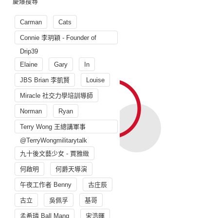
慶爆搜尋
Carman
Cats
Connie 李玥穎 - Founder of
Drip39
Elaine
Gary
In
JBS Brian 李凱賢
Louise
Miracle 社交力學培訓導師
Norman
Ryan
Terry Wong 王總講軍事
@TerryWongmilitarytalk
九十後文藝少女 - 賈雅緻
何啟明
何爵天導演
午夜工作者 Benny
古庄辰
古立
吳佩孚
基哥
孟希璘 Ball Mang
宋浩暉