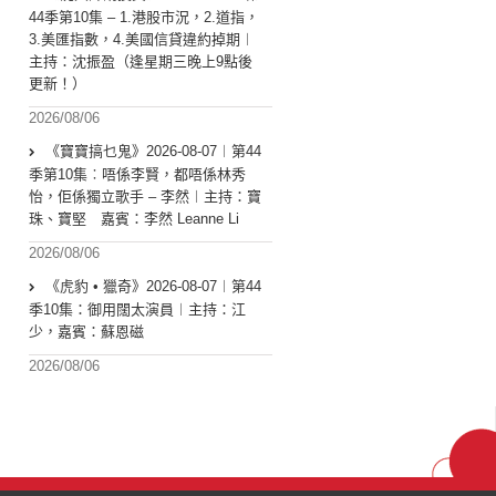
44季第10集 – 1.港股市況，2.道指，
3.美匯指數，4.美國信貸違約掉期︱
主持：沈振盈（逢星期三晚上9點後
更新！）
2026/08/06
《寶寶搞乜鬼》2026-08-07︱第44
季第10集︰唔係李賢，都唔係林秀
怡，佢係獨立歌手 – 李然︱主持：寶
珠、寶堅 嘉賓：李然 Leanne Li
2026/08/06
《虎豹 • 獵奇》2026-08-07︱第44
季10集：御用闊太演員︱主持：江
少，嘉賓：蘇恩磁
2026/08/06