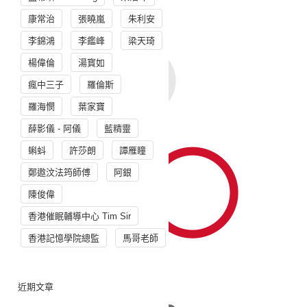
康常治
張曉嵐
朱利安
李錦鴻
李鑑峰
梁天琦
楊偉倫
湯寳如
瘋中三子
羅倫斯
羅海憫
葉家寶
薛影儀 - 阿儀
藍精靈
蝌蚪
許莎朗
譚雁瞳
鄭遨汶法筠師傅
阿銀
陳俊偉
香港催眠輔導中心 Tim Sir
香港記憶學院總監
馬哥老師
近期文章