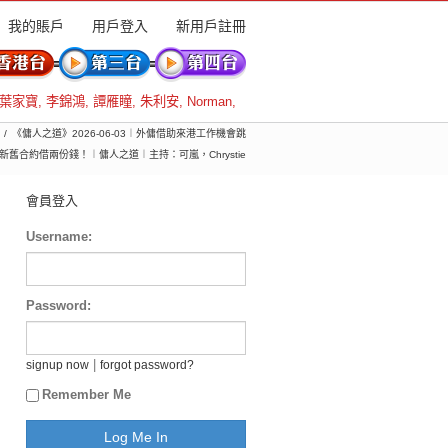
我的賬戶
用戶登入
新用戶註冊
葉家寶
,
李錦鴻
,
譚雁瞳
,
朱利安
,
Norman
,
《傭人之道》2026-06-03︱外傭借助來港工作機會跳
新舊合約借兩份錢！︱傭人之道︱主持：可嵐，Chrystie
會員登入
Username:
Password:
|
signup now
forgot password?
Remember Me