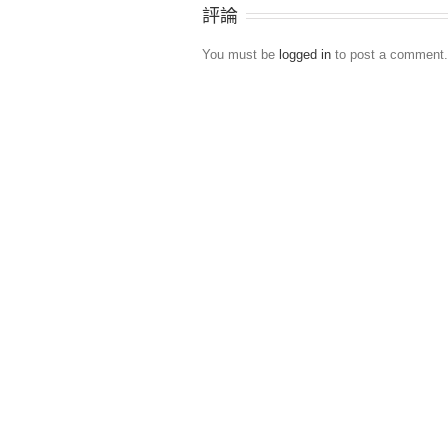
評論
You must be
logged in
to post a comment.