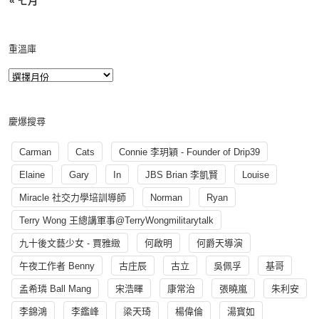
« 七月
重溫庫
慶爆搜尋
Carman
Cats
Connie 李玥穎 - Founder of Drip39
Elaine
Gary
In
JBS Brian 李凱賢
Louise
Miracle 社交力學培訓導師
Norman
Ryan
Terry Wong 王總講軍事@TerryWongmilitarytalk
九十後文藝少女 - 賈雅緻
何啟明
何爵天導演
午夜工作者 Benny
古庄辰
古立
吳佩孚
基哥
孟希璘 Ball Mang
宋浩暉
康常治
張曉嵐
朱利安
李錦鴻
李鑑峰
梁天琦
楊偉倫
湯寳如