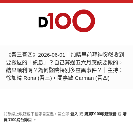
《吾三吾四》2026-06-01｜加晴早前拜神突然收到
要搬屋的「訊息」？自己算過五六月應該要搬的，
結果順利嗎？為何醫院特別多靈異事件？｜主持：
徐加晴 Rona (吾三)，關嘉敏 Carman (吾四)
如想線上收聽或下載節目重溫，請立即
登入
或
購買D100收聽服務
或
購
買D100網台節目
。