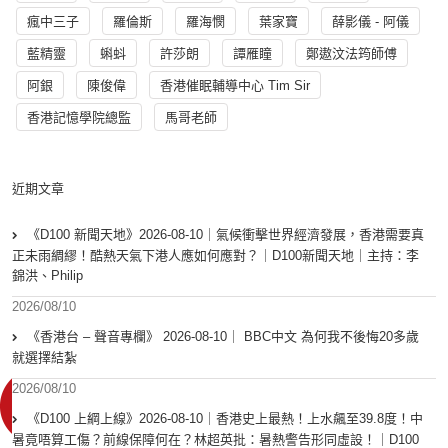
瘋中三子
羅倫斯
羅海憫
葉家寶
薛影儀 - 阿儀
藍精靈
蝌蚪
許莎朗
譚雁瞳
鄭遨汶法筠師傅
阿銀
陳俊偉
香港催眠輔導中心 Tim Sir
香港記憶學院總監
馬哥老師
近期文章
《D100 新聞天地》2026-08-10｜氣候衝擊世界經濟發展，香港需要真
正未雨綢繆！酷熱天氣下港人應如何應對？｜D100新聞天地｜主持：李
錦洪、Philip
2026/08/10
《香港台 – 聲音專欄》 2026-08-10｜ BBC中文 為何我不後悔20多歲
就選擇結紮
2026/08/10
《D100 上綱上線》2026-08-10｜香港史上最熱！上水飆至39.8度！中
暑竟唔算工傷？前線保障何在？林超英批：暑熱警告形同虛設！｜D100