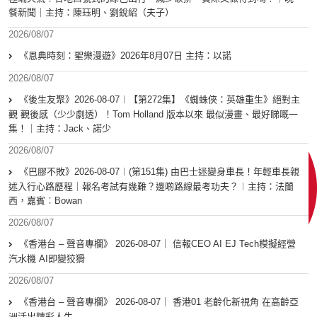
餐新聞｜主持：陳珏明、劉銳紹（夫子）
2026/08/07
《恩典時刻：聖樂漫遊》2026年8月07日 主持：以諾
2026/08/07
《後生友聚》2026-08-07︱【第272集】《蜘蛛俠：英雄重生》絕對主
觀 觀後感（少少劇透）！Tom Holland 版本以來 最似漫畫、最好睇嘅一
集！｜主持：Jack、諾少
2026/08/07
《巴膠不敗》2026-08-07︱(第151集) 由巴士迷變身車長！年輕車長親
述入行心路歷程｜報名考試有幾難？邊啲路線最考功夫？︱主持：法蘭
西，嘉賓︰Bowan
2026/08/07
《香港台 – 聲音專欄》 2026-08-07｜ 信報CEO AI EJ Tech模擬經營
汽水機 AI即變狡猾
2026/08/07
《香港台 – 聲音專欄》 2026-08-07｜ 香港01 老齡化新視角 在高齡亞
洲活出精彩人生