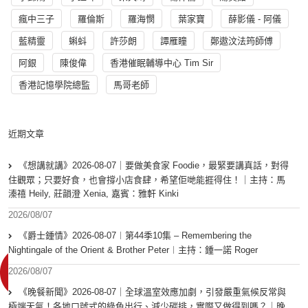
瘋中三子
羅倫斯
羅海憫
葉家寶
薛影儀 - 阿儀
藍精靈
蝌蚪
許莎朗
譚雁瞳
鄭遨汶法筠師傅
阿銀
陳俊偉
香港催眠輔導中心 Tim Sir
香港記憶學院總監
馬哥老師
近期文章
《想講就講》2026-08-07｜要做美食家 Foodie，最緊要講真話，對得
住觀眾；只要好食，也會撐小店食肆，希望佢哋能捱得住！｜主持：馬
溱禧 Heily, 莊韻澄 Xenia, 嘉賓：雅軒 Kinki
2026/08/07
《爵士鍾情》2026-08-07︱第44季10集 – Remembering the
Nightingale of the Orient & Brother Peter︱主持：鍾一諾 Roger
2026/08/07
《晚餐新聞》2026-08-07｜全球溫室效應加劇，引發嚴重氣候反常與
極端天氣！各地口號式的綠色出行、減少碳排，實際又做得到嗎？｜晚