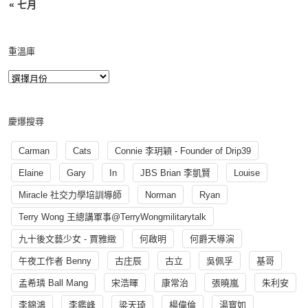
« 七月
重溫庫
慶爆搜尋
Carman
Cats
Connie 李玥穎 - Founder of Drip39
Elaine
Gary
In
JBS Brian 李凱賢
Louise
Miracle 社交力學培訓導師
Norman
Ryan
Terry Wong 王總講軍事@TerryWongmilitarytalk
九十後文藝少女 - 賈雅緻
何啟明
何爵天導演
午夜工作者 Benny
古庄辰
古立
吳佩孚
基哥
孟希璘 Ball Mang
宋浩暉
康常治
張曉嵐
朱利安
李錦鴻
李鑑峰
梁天琦
楊偉倫
湯寳如