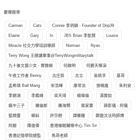
慶爆搜尋
Carman
Cats
Connie 李玥穎 - Founder of Drip39
Elaine
Gary
In
JBS Brian 李凱賢
Louise
Miracle 社交力學培訓導師
Norman
Ryan
Terry Wong 王總講軍事@TerryWongmilitarytalk
九十後文藝少女 - 賈雅緻
何啟明
何爵天導演
午夜工作者 Benny
古庄辰
古立
吳佩孚
基哥
孟希璘 Ball Mang
宋浩暉
康常治
張曉嵐
朱利安
李錦鴻
李鑑峰
梁天琦
楊偉倫
湯寳如
瘋中三子
羅倫斯
羅海憫
葉家寶
薛影儀 - 阿儀
藍精靈
蝌蚪
許莎朗
譚雁瞳
鄭遨汶法筠師傅
阿銀
陳俊偉
香港催眠輔導中心 Tim Sir
香港記憶學院總監
馬哥老師