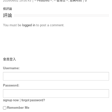
2026/06/02 19:00:43
|
-- Featured --
,
-- 香港台 --
,
恩典時刻
|
0
條評論
評論
You must be
logged in
to post a comment.
會員登入
Username:
Password:
|
signup now
forgot password?
Remember Me