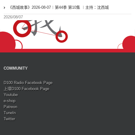
《西城故事》2026-08-07︱第44季 第10集 ︱主持：沈西城
2026/08/07
COMMUNITY
D100 Radio Facebook Page
上環D100 Facebook Page
Youtube
e-shop
Patreon
TuneIn
Twitter