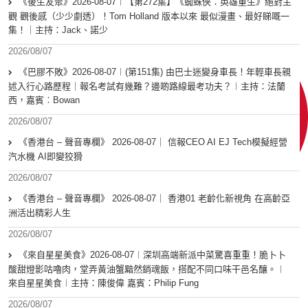
《後生友聚》2026-08-07︱【第272集】《蜘蛛俠：英雄重生》絕對主
觀 觀後感（少少劇透）！Tom Holland 版本以來 最似漫畫、最好睇嘅一
集！｜主持：Jack、諾少
2026/08/07
《巴膠不敗》2026-08-07︱(第151集) 由巴士迷變身車長！年輕車長親
述入行心路歷程｜報名考試有幾難？邊啲路線最考功夫？︱主持：法蘭
西，嘉賓︰Bowan
2026/08/07
《香港台 – 聲音專欄》 2026-08-07｜ 信報CEO AI EJ Tech模擬經營
汽水機 AI即變狡猾
2026/08/07
《香港台 – 聲音專欄》 2026-08-07｜ 香港01 老齡化新視角 在高齡亞
洲活出精彩人生
2026/08/07
《來自星星美食》2026-08-07︱深圳高端新派中菜驚喜重重！脆卜卜
酸甜燈影咕嚕肉，堂弄黃油蟹黯然銷魂飯，搭配不同口味干邑名釀。︱
來自星星美食︱主持：陳俊偉 嘉賓：Philip Fung
2026/08/07