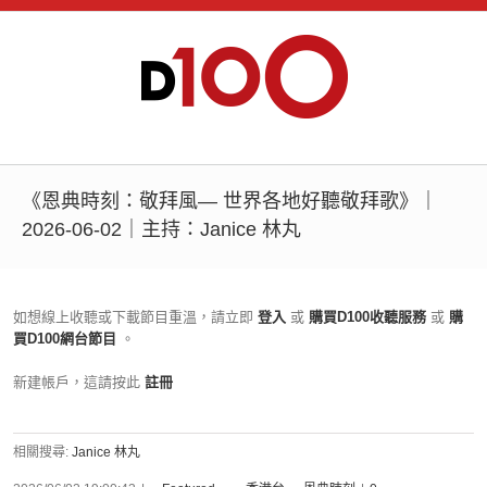
《恩典時刻：敬拜風— 世界各地好聽敬拜歌》｜
2026-06-02｜主持：Janice 林丸
如想線上收聽或下載節目重溫，請立即
登入
或
購買D100收聽服務
或
購
買D100網台節目
。
新建帳戶，這請按此
註冊
相關搜尋:
Janice 林丸