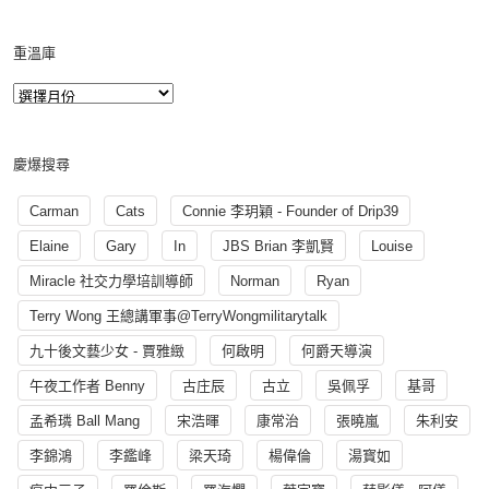
重溫庫
慶爆搜尋
Carman
Cats
Connie 李玥穎 - Founder of Drip39
Elaine
Gary
In
JBS Brian 李凱賢
Louise
Miracle 社交力學培訓導師
Norman
Ryan
Terry Wong 王總講軍事@TerryWongmilitarytalk
九十後文藝少女 - 賈雅緻
何啟明
何爵天導演
午夜工作者 Benny
古庄辰
古立
吳佩孚
基哥
孟希璘 Ball Mang
宋浩暉
康常治
張曉嵐
朱利安
李錦鴻
李鑑峰
梁天琦
楊偉倫
湯寳如