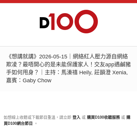
《想講就講》2026-05-15｜網絡紅人壓力源自網絡
欺凌？最唔開心的是未能保護家人！交友app遇鹹豬
手如何甩身？｜主持：馬溱禧 Heily, 莊韻澄 Xenia,
嘉賓：Gaby Chow
如想線上收聽或下載節目重溫，請立即
登入
或
購買D100收聽服務
或
購
買D100網台節目
。