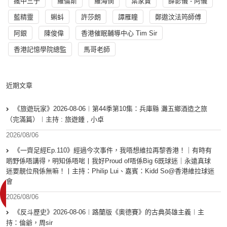
瘋中三子
羅倫斯
羅海憫
葉家寶
薛影儀 - 阿儀
藍精靈
蝌蚪
許莎朗
譚雁瞳
鄭遨汶法筠師傅
阿銀
陳俊偉
香港催眠輔導中心 Tim Sir
香港記憶學院總監
馬哥老師
近期文章
《旅遊玩家》2026-08-06︱第44季第10集：兵庫縣 灘五鄉酒造之旅
（完滿篇）︱主持 : 旅遊鍾 , 小卓
2026/08/06
《一齊足經Ep.110》經過今次事件，我唔想維拉再黎香港！｜有時有
啲野係唔講得，明知係唔啱丨我好Proud of唔係Big 6既球迷｜永遠真球
迷要靚位飛係無嘛！丨主持：Philip Lui、嘉賓：Kidd So@香港維拉球迷
會
2026/08/06
《反斗歷史》2026-08-06︱路蘭版《奧德賽》的古典英雄主義︱主
持：倫爺，周sir