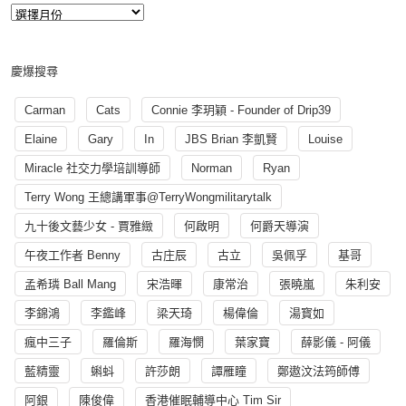
慶爆搜尋
Carman
Cats
Connie 李玥穎 - Founder of Drip39
Elaine
Gary
In
JBS Brian 李凱賢
Louise
Miracle 社交力學培訓導師
Norman
Ryan
Terry Wong 王總講軍事@TerryWongmilitarytalk
九十後文藝少女 - 賈雅緻
何啟明
何爵天導演
午夜工作者 Benny
古庄辰
古立
吳佩孚
基哥
孟希璘 Ball Mang
宋浩暉
康常治
張曉嵐
朱利安
李錦鴻
李鑑峰
梁天琦
楊偉倫
湯寳如
瘋中三子
羅倫斯
羅海憫
葉家寶
薛影儀 - 阿儀
藍精靈
蝌蚪
許莎朗
譚雁瞳
鄭遨汶法筠師傅
阿銀
陳俊偉
香港催眠輔導中心 Tim Sir