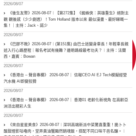
2026/08/07
《後生友聚》2026-08-07︱【第272集】《蜘蛛俠：英雄重生》絕對主
觀 觀後感（少少劇透）！Tom Holland 版本以來 最似漫畫、最好睇嘅一
集！｜主持：Jack、諾少
2026/08/07
《巴膠不敗》2026-08-07︱(第151集) 由巴士迷變身車長！年輕車長親
述入行心路歷程｜報名考試有幾難？邊啲路線最考功夫？︱主持：法蘭
西，嘉賓︰Bowan
2026/08/07
《香港台 – 聲音專欄》 2026-08-07｜ 信報CEO AI EJ Tech模擬經營
汽水機 AI即變狡猾
2026/08/07
《香港台 – 聲音專欄》 2026-08-07｜ 香港01 老齡化新視角 在高齡亞
洲活出精彩人生
2026/08/07
《來自星星美食》2026-08-07︱深圳高端新派中菜驚喜重重！脆卜卜
酸甜燈影咕嚕肉，堂弄黃油蟹黯然銷魂飯，搭配不同口味干邑名釀。︱