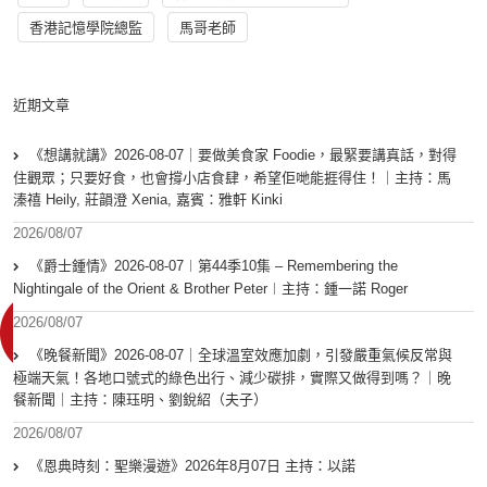
香港記憶學院總監
馬哥老師
近期文章
《想講就講》2026-08-07｜要做美食家 Foodie，最緊要講真話，對得
住觀眾；只要好食，也會撐小店食肆，希望佢哋能捱得住！｜主持：馬
溱禧 Heily, 莊韻澄 Xenia, 嘉賓：雅軒 Kinki
2026/08/07
《爵士鍾情》2026-08-07︱第44季10集 – Remembering the
Nightingale of the Orient & Brother Peter︱主持：鍾一諾 Roger
2026/08/07
《晚餐新聞》2026-08-07｜全球溫室效應加劇，引發嚴重氣候反常與
極端天氣！各地口號式的綠色出行、減少碳排，實際又做得到嗎？｜晚
餐新聞｜主持：陳珏明、劉銳紹（夫子）
2026/08/07
《恩典時刻：聖樂漫遊》2026年8月07日 主持：以諾