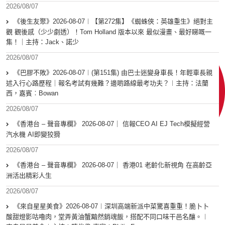
2026/08/07
《後生友聚》2026-08-07︱【第272集】《蜘蛛俠：英雄重生》絕對主
觀 觀後感（少少劇透）！Tom Holland 版本以來 最似漫畫、最好睇嘅一
集！｜主持：Jack、諾少
2026/08/07
《巴膠不敗》2026-08-07︱(第151集) 由巴士迷變身車長！年輕車長親
述入行心路歷程｜報名考試有幾難？邊啲路線最考功夫？︱主持：法蘭
西，嘉賓︰Bowan
2026/08/07
《香港台 – 聲音專欄》 2026-08-07｜ 信報CEO AI EJ Tech模擬經營
汽水機 AI即變狡猾
2026/08/07
《香港台 – 聲音專欄》 2026-08-07｜ 香港01 老齡化新視角 在高齡亞
洲活出精彩人生
2026/08/07
《來自星星美食》2026-08-07︱深圳高端新派中菜驚喜重重！脆卜卜
酸甜燈影咕嚕肉，堂弄黃油蟹黯然銷魂飯，搭配不同口味干邑名釀。︱