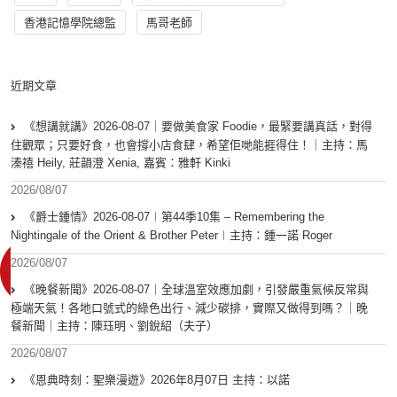
香港記憶學院總監
馬哥老師
近期文章
《想講就講》2026-08-07｜要做美食家 Foodie，最緊要講真話，對得
住觀眾；只要好食，也會撐小店食肆，希望佢哋能捱得住！｜主持：馬
溱禧 Heily, 莊韻澄 Xenia, 嘉賓：雅軒 Kinki
2026/08/07
《爵士鍾情》2026-08-07︱第44季10集 – Remembering the
Nightingale of the Orient & Brother Peter︱主持：鍾一諾 Roger
2026/08/07
《晚餐新聞》2026-08-07｜全球溫室效應加劇，引發嚴重氣候反常與
極端天氣！各地口號式的綠色出行、減少碳排，實際又做得到嗎？｜晚
餐新聞｜主持：陳珏明、劉銳紹（夫子）
2026/08/07
《恩典時刻：聖樂漫遊》2026年8月07日 主持：以諾