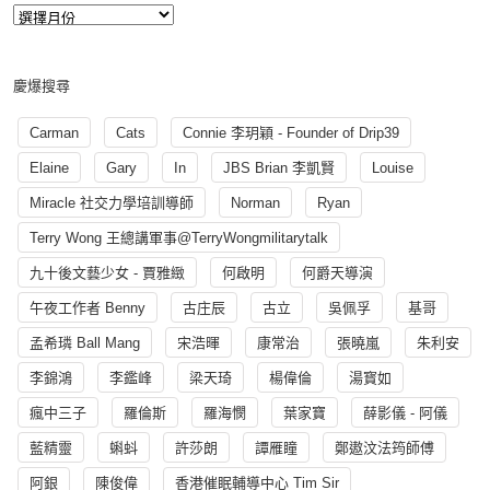
慶爆搜尋
Carman
Cats
Connie 李玥穎 - Founder of Drip39
Elaine
Gary
In
JBS Brian 李凱賢
Louise
Miracle 社交力學培訓導師
Norman
Ryan
Terry Wong 王總講軍事@TerryWongmilitarytalk
九十後文藝少女 - 賈雅緻
何啟明
何爵天導演
午夜工作者 Benny
古庄辰
古立
吳佩孚
基哥
孟希璘 Ball Mang
宋浩暉
康常治
張曉嵐
朱利安
李錦鴻
李鑑峰
梁天琦
楊偉倫
湯寳如
瘋中三子
羅倫斯
羅海憫
葉家寶
薛影儀 - 阿儀
藍精靈
蝌蚪
許莎朗
譚雁瞳
鄭遨汶法筠師傅
阿銀
陳俊偉
香港催眠輔導中心 Tim Sir