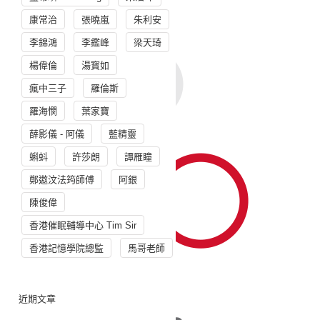
康常治
張曉嵐
朱利安
李錦鴻
李鑑峰
梁天琦
楊偉倫
湯寳如
瘋中三子
羅倫斯
羅海憫
葉家寶
薛影儀 - 阿儀
藍精靈
蝌蚪
許莎朗
譚雁瞳
鄭遨汶法筠師傅
阿銀
陳俊偉
香港催眠輔導中心 Tim Sir
香港記憶學院總監
馬哥老師
近期文章