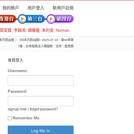
我的賬戶
用戶登入
新用戶註冊
葉家寶
,
李錦鴻
,
譚雁瞳
,
朱利安
,
Norman
,
 日本咒怨凶間
《日本咒怨凶間》2025-07-18︱第40季第
7集：日本經典活人偶個案︱主持：藍秀朗
會員登入
Username:
Password:
|
signup now
forgot password?
Remember Me