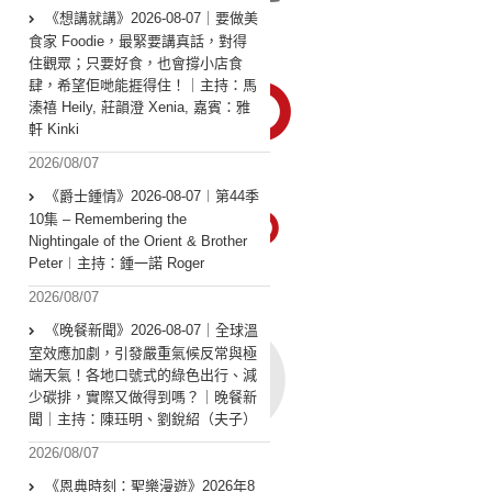
《想講就講》2026-08-07｜要做美
食家 Foodie，最緊要講真話，對得
住觀眾；只要好食，也會撐小店食
肆，希望佢哋能捱得住！｜主持：馬
溱禧 Heily, 莊韻澄 Xenia, 嘉賓：雅
軒 Kinki
2026/08/07
《爵士鍾情》2026-08-07︱第44季
10集 – Remembering the
Nightingale of the Orient & Brother
Peter︱主持：鍾一諾 Roger
2026/08/07
《晚餐新聞》2026-08-07｜全球溫
室效應加劇，引發嚴重氣候反常與極
端天氣！各地口號式的綠色出行、減
少碳排，實際又做得到嗎？｜晚餐新
聞｜主持：陳珏明、劉銳紹（夫子）
2026/08/07
《恩典時刻：聖樂漫遊》2026年8