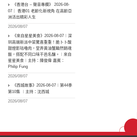
《香港台 – 聲音專欄》 2026-08-
07｜ 香港01 老齡化新視角 在高齡亞
洲活出精彩人生
2026/08/07
《來自星星美食》2026-08-07︱深
圳高端新派中菜驚喜重重！脆卜卜酸
甜燈影咕嚕肉，堂弄黃油蟹黯然銷魂
飯，搭配不同口味干邑名釀。︱來自
星星美食︱主持：陳俊偉 嘉賓：
Philip Fung
2026/08/07
《西城故事》2026-08-07︱第44季
第10集 ︱主持：沈西城
2026/08/07