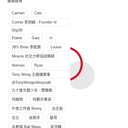
慶爆搜尋
Carman
Cats
Connie 李玥穎 - Founder of
Drip39
Elaine
Gary
In
JBS Brian 李凱賢
Louise
Miracle 社交力學培訓導師
Norman
Ryan
Terry Wong 王總講軍事
@TerryWongmilitarytalk
九十後文藝少女 - 賈雅緻
何啟明
何爵天導演
午夜工作者 Benny
古庄辰
古立
吳佩孚
基哥
孟希璘 Ball Mang
宋浩暉