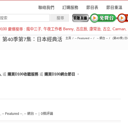
聯絡我們
訂購服務
節目表
節目重溫
D100 慶爆搜尋 :
瘋中三子
,
午夜工作者 Benny
,
古庄辰
,
康常治
,
古立
,
Carman
,
羅倫斯
18︱第40季第7集：日本經典活
主頁
-- Featured --
-- 網台 --
(第40季)
入
或
購買D100收聽服務
或
購買D100網台節目
。
間
,
-- Featured --
,
-- 網台 --
|
0條評論