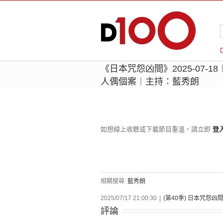
《日本咒怨凶間》2025-07-
人偶個案︱主持：藍秀朗
如想線上收聽或下載節目重溫，請立即
登
相關搜尋:
藍秀朗
2025/07/17 21:00:30
|
(第40季) 日本咒怨凶
評論