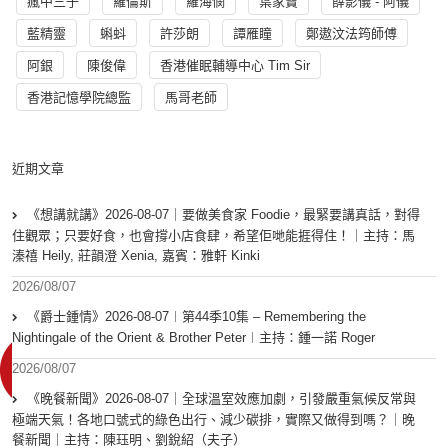
瘋中三子
羅倫斯
羅海憫
葉家寶
薛影儀 - 阿儀
藍精靈
蝌蚪
許莎朗
譚雁瞳
鄭遨汶法筠師傅
阿銀
陳俊偉
香港催眠輔導中心 Tim Sir
香港記憶學院總監
馬哥老師
近期文章
《想講就講》2026-08-07｜要做美食家 Foodie，最緊要講真話，對得
住觀眾；只要好食，也會撐小店食肆，希望佢哋能捱得住！｜主持：馬
溱禧 Heily, 莊韻澄 Xenia, 嘉賓：雅軒 Kinki
2026/08/07
《爵士鍾情》2026-08-07︱第44季10集 – Remembering the
Nightingale of the Orient & Brother Peter︱主持：鍾一諾 Roger
2026/08/07
《晚餐新聞》2026-08-07｜全球溫室效應加劇，引發嚴重氣候反常與
極端天氣！各地口號式的綠色出行、減少碳排，實際又做得到嗎？｜晚
餐新聞｜主持：陳珏明、劉銳紹（夫子）