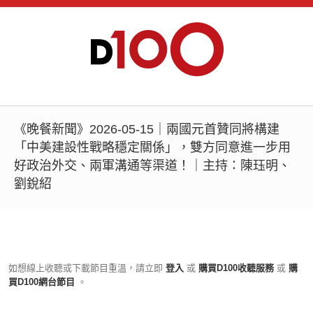
《晚餐新聞》2026-05-15｜兩國元首贊同將構建
「中美建設性戰略穩定關係」，雙方同意進一步用
好政治外交、兩軍溝通等渠道！｜主持：陳珏明、
劉銳紹
如想線上收聽或下載節目重溫，請立即
登入
或
購買D100收聽服務
或
購
買D100網台節目
。