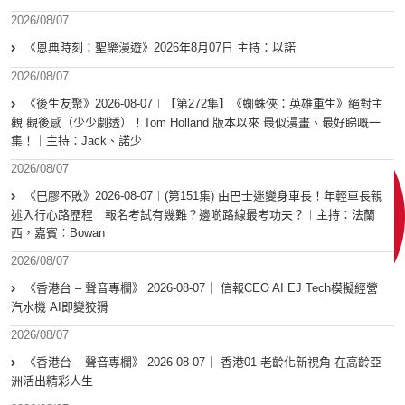
2026/08/07
《恩典時刻：聖樂漫遊》2026年8月07日 主持：以諾
2026/08/07
《後生友聚》2026-08-07︱【第272集】《蜘蛛俠：英雄重生》絕對主
觀 觀後感（少少劇透）！Tom Holland 版本以來 最似漫畫、最好睇嘅一
集！｜主持：Jack、諾少
2026/08/07
《巴膠不敗》2026-08-07︱(第151集) 由巴士迷變身車長！年輕車長親
述入行心路歷程｜報名考試有幾難？邊啲路線最考功夫？︱主持：法蘭
西，嘉賓︰Bowan
2026/08/07
《香港台 – 聲音專欄》 2026-08-07｜ 信報CEO AI EJ Tech模擬經營
汽水機 AI即變狡猾
2026/08/07
《香港台 – 聲音專欄》 2026-08-07｜ 香港01 老齡化新視角 在高齡亞
洲活出精彩人生