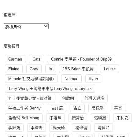
重溫庫
慶爆搜尋
Carman
Cats
Connie 李玥穎 - Founder of Drip39
Elaine
Gary
In
JBS Brian 李凱賢
Louise
Miracle 社交力學培訓導師
Norman
Ryan
Terry Wong 王總講軍事@TerryWongmilitarytalk
九十後文藝少女 - 賈雅緻
何啟明
何爵天導演
午夜工作者 Benny
古庄辰
古立
吳佩孚
基哥
孟希璘 Ball Mang
宋浩暉
康常治
張曉嵐
朱利安
李錦鴻
李鑑峰
梁天琦
楊偉倫
湯寳如