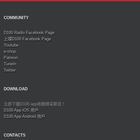
COMMUNITY
D100 Radio Facebook Page
上環D100 Facebook Page
Youtube
e-shop
Patreon
TuneIn
Twitter
DOWNLOAD
立即下載D100 app收聽精采節目！
D100 App iOS 用戶
D100 App Android 用戶
CONTACTS