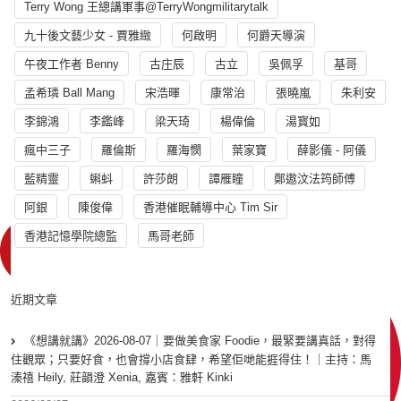
Terry Wong 王總講軍事@TerryWongmilitarytalk
九十後文藝少女 - 賈雅緻
何啟明
何爵天導演
午夜工作者 Benny
古庄辰
古立
吳佩孚
基哥
孟希璘 Ball Mang
宋浩暉
康常治
張曉嵐
朱利安
李錦鴻
李鑑峰
梁天琦
楊偉倫
湯寳如
瘋中三子
羅倫斯
羅海憫
葉家寶
薛影儀 - 阿儀
藍精靈
蝌蚪
許莎朗
譚雁瞳
鄭遨汶法筠師傅
阿銀
陳俊偉
香港催眠輔導中心 Tim Sir
香港記憶學院總監
馬哥老師
近期文章
《想講就講》2026-08-07｜要做美食家 Foodie，最緊要講真話，對得
住觀眾；只要好食，也會撐小店食肆，希望佢哋能捱得住！｜主持：馬
溱禧 Heily, 莊韻澄 Xenia, 嘉賓：雅軒 Kinki