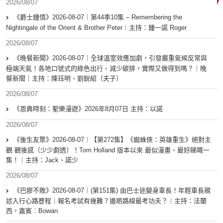
2026/08/07
《爵士鍾情》2026-08-07︱第44季10集 – Remembering the
Nightingale of the Orient & Brother Peter︱主持：鍾一諾 Roger
2026/08/07
《晚餐新聞》2026-08-07｜全球溫室效應加劇，引發嚴重氣候反常與
極端天氣！各地口號式的綠色出行、減少碳排，實際又做得到嗎？｜晚
餐新聞｜主持：陳珏明、劉銳紹（夫子）
2026/08/07
《恩典時刻：聖樂漫遊》2026年8月07日 主持：以諾
2026/08/07
《後生友聚》2026-08-07︱【第272集】《蜘蛛俠：英雄重生》絕對主
觀 觀後感（少少劇透）！Tom Holland 版本以來 最似漫畫、最好睇嘅一
集！｜主持：Jack、諾少
2026/08/07
《巴膠不敗》2026-08-07︱(第151集) 由巴士迷變身車長！年輕車長親
述入行心路歷程｜報名考試有幾難？邊啲路線最考功夫？︱主持：法蘭
西，嘉賓︰Bowan