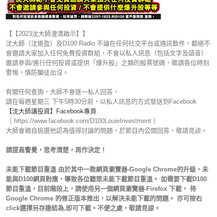
【【2023沈大師澄清啟示】】
沈大師（沈振盈）及D100 Radio 不論在任何社交平台或通訊軟件，都絕不
會邀請大家加入任何免費投資群組，不會以私人訊息（包括文字及語音）
邀請參與/進行任何投資或提供「爆升股」之類的股票號碼，敬請各位時刻
警惕，慎防騙徒出沒。
有關任何查詢，大師不會逐一私人回答，
請在每週星期三 下午5時30分前，以私人訊息的方式發送到Facebook
【沈大師講投資】Facebook專頁
（ https://www.facebook.com/D100LouieInvestment ）
大師會親自挑選他認為值得討論的問題，於節目內公開回答，敬請見諒。
請提高警覺，思考清楚，再作決定！
未能下載節目重溫 由於其中一款網頁瀏覽器-Google Chrome的升級，未
能與D100網頁對應，導致各位聽眾未能下載節目重溫。 如需要下載D100
節目重溫，目前階段上，請使用另一個網頁瀏覽器-Firefox 下載， 待
Google Chrome 的修正版本推出，以解決未能下載的問題。 亦可按右
click選擇另存連結為,即可下載。不便之處，敬請見諒。