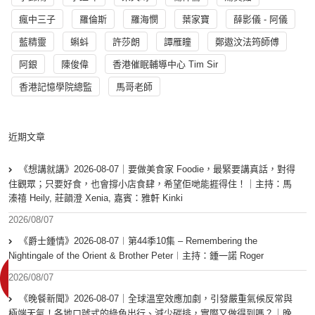
瘋中三子
羅倫斯
羅海憫
葉家寶
薛影儀 - 阿儀
藍精靈
蝌蚪
許莎朗
譚雁瞳
鄭遨汶法筠師傅
阿銀
陳俊偉
香港催眠輔導中心 Tim Sir
香港記憶學院總監
馬哥老師
近期文章
《想講就講》2026-08-07｜要做美食家 Foodie，最緊要講真話，對得
住觀眾；只要好食，也會撐小店食肆，希望佢哋能捱得住！｜主持：馬
溱禧 Heily, 莊韻澄 Xenia, 嘉賓：雅軒 Kinki
2026/08/07
《爵士鍾情》2026-08-07︱第44季10集 – Remembering the
Nightingale of the Orient & Brother Peter︱主持：鍾一諾 Roger
2026/08/07
《晚餐新聞》2026-08-07｜全球溫室效應加劇，引發嚴重氣候反常與
極端天氣！各地口號式的綠色出行、減少碳排，實際又做得到嗎？｜晚