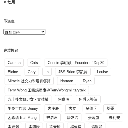
« 七月
重溫庫
慶爆搜尋
Carman
Cats
Connie 李玥穎 - Founder of Drip39
Elaine
Gary
In
JBS Brian 李凱賢
Louise
Miracle 社交力學培訓導師
Norman
Ryan
Terry Wong 王總講軍事@TerryWongmilitarytalk
九十後文藝少女 - 賈雅緻
何啟明
何爵天導演
午夜工作者 Benny
古庄辰
古立
吳佩孚
基哥
孟希璘 Ball Mang
宋浩暉
康常治
張曉嵐
朱利安
李錦鴻
李鑑峰
梁天琦
楊偉倫
湯寳如