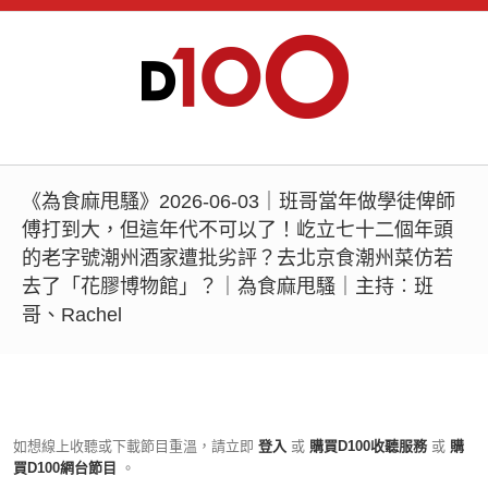
《為食麻甩騷》2026-06-03｜班哥當年做學徒俾師
傅打到大，但這年代不可以了！屹立七十二個年頭
的老字號潮州酒家遭批劣評？去北京食潮州菜仿若
去了「花膠博物館」？｜為食麻甩騷｜主持︰班
哥、Rachel
如想線上收聽或下載節目重溫，請立即
登入
或
購買D100收聽服務
或
購
買D100網台節目
。