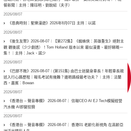
餐新聞｜主持：陳珏明、劉銳紹（夫子）
2026/08/07
《恩典時刻：聖樂漫遊》2026年8月07日 主持：以諾
2026/08/07
《後生友聚》2026-08-07︱【第272集】《蜘蛛俠：英雄重生》絕對主
觀 觀後感（少少劇透）！Tom Holland 版本以來 最似漫畫、最好睇嘅一
集！｜主持：Jack、諾少
2026/08/07
《巴膠不敗》2026-08-07︱(第151集) 由巴士迷變身車長！年輕車長親
述入行心路歷程｜報名考試有幾難？邊啲路線最考功夫？︱主持：法蘭
西，嘉賓︰Bowan
2026/08/07
《香港台 – 聲音專欄》 2026-08-07｜ 信報CEO AI EJ Tech模擬經營
汽水機 AI即變狡猾
2026/08/07
《香港台 – 聲音專欄》 2026-08-07｜ 香港01 老齡化新視角 在高齡亞
洲活出精彩人生