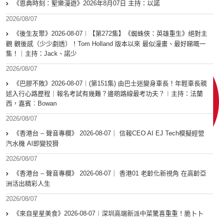
《恩典時刻：聖樂漫遊》2026年8月07日 主持：以諾
2026/08/07
《後生友聚》2026-08-07︱【第272集】《蜘蛛俠：英雄重生》絕對主
觀 觀後感（少少劇透）！Tom Holland 版本以來 最似漫畫、最好睇嘅一
集！｜主持：Jack、諾少
2026/08/07
《巴膠不敗》2026-08-07︱(第151集) 由巴士迷變身車長！年輕車長親
述入行心路歷程｜報名考試有幾難？邊啲路線最考功夫？︱主持：法蘭
西，嘉賓︰Bowan
2026/08/07
《香港台 – 聲音專欄》 2026-08-07｜ 信報CEO AI EJ Tech模擬經營
汽水機 AI即變狡猾
2026/08/07
《香港台 – 聲音專欄》 2026-08-07｜ 香港01 老齡化新視角 在高齡亞
洲活出精彩人生
2026/08/07
《來自星星美食》2026-08-07︱深圳高端新派中菜驚喜重重！脆卜卜