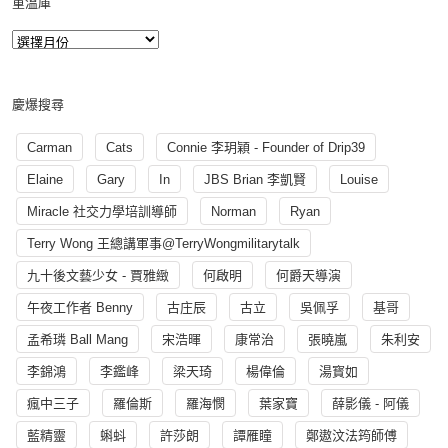
重溫庫
慶爆搜尋
Carman
Cats
Connie 李玥穎 - Founder of Drip39
Elaine
Gary
In
JBS Brian 李凱賢
Louise
Miracle 社交力學培訓導師
Norman
Ryan
Terry Wong 王總講軍事@TerryWongmilitarytalk
九十後文藝少女 - 賈雅緻
何啟明
何爵天導演
午夜工作者 Benny
古庄辰
古立
吳佩孚
基哥
孟希璘 Ball Mang
宋浩暉
康常治
張曉嵐
朱利安
李錦鴻
李鑑峰
梁天琦
楊偉倫
湯寳如
瘋中三子
羅倫斯
羅海憫
葉家寶
薛影儀 - 阿儀
藍精靈
蝌蚪
許莎朗
譚雁瞳
鄭遨汶法筠師傅