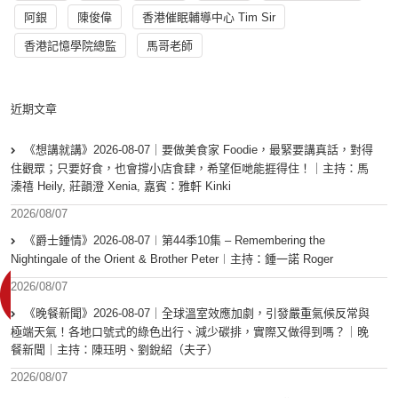
阿銀
陳俊偉
香港催眠輔導中心 Tim Sir
香港記憶學院總監
馬哥老師
近期文章
《想講就講》2026-08-07｜要做美食家 Foodie，最緊要講真話，對得
住觀眾；只要好食，也會撐小店食肆，希望佢哋能捱得住！｜主持：馬
溱禧 Heily, 莊韻澄 Xenia, 嘉賓：雅軒 Kinki
2026/08/07
《爵士鍾情》2026-08-07︱第44季10集 – Remembering the
Nightingale of the Orient & Brother Peter︱主持：鍾一諾 Roger
2026/08/07
《晚餐新聞》2026-08-07｜全球溫室效應加劇，引發嚴重氣候反常與
極端天氣！各地口號式的綠色出行、減少碳排，實際又做得到嗎？｜晚
餐新聞｜主持：陳珏明、劉銳紹（夫子）
2026/08/07