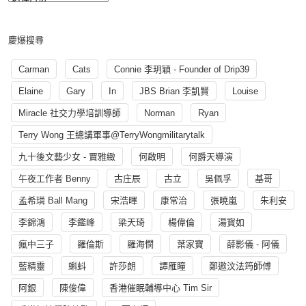
慶爆搜尋
Carman
Cats
Connie 李玥穎 - Founder of Drip39
Elaine
Gary
In
JBS Brian 李凱賢
Louise
Miracle 社交力學培訓導師
Norman
Ryan
Terry Wong 王總講軍事@TerryWongmilitarytalk
九十後文藝少女 - 賈雅緻
何啟明
何爵天導演
午夜工作者 Benny
古庄辰
古立
吳佩孚
基哥
孟希璘 Ball Mang
宋浩暉
康常治
張曉嵐
朱利安
李錦鴻
李鑑峰
梁天琦
楊偉倫
湯寳如
瘋中三子
羅倫斯
羅海憫
葉家寶
薛影儀 - 阿儀
藍精靈
蝌蚪
許莎朗
譚雁瞳
鄭遨汶法筠師傅
阿銀
陳俊偉
香港催眠輔導中心 Tim Sir