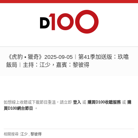
《虎豹 • 獵奇》2025-09-05︱第41季加送版：玖噏
飯局︱主持：江少，嘉賓：黎彼得
如想線上收聽或下載節目重溫，請立即
登入
或
購買D100收聽服務
或
購
買D100網台節目
。
相關搜尋:
江少
,
黎彼得