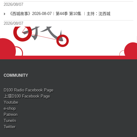
2026/08/07
《西城故事》2026-08-07︱第44季 第10集 ︱主持：沈西城
2026/08/07
COMMUNITY
D100 Radio Facebook Page
上環D100 Facebook Page
Youtube
e-shop
Patreon
TuneIn
Twitter