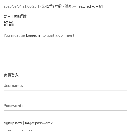
2025/09/04 21:00:23
|
(第41季) 虎豹 • 獵奇
,
-- Featured --
,
-- 網
台 --
|
0條評論
評論
You must be
logged in
to post a comment.
會員登入
Username:
Password:
|
signup now
forgot password?