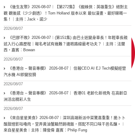
《後生友聚》2026-08-07︱【第272集】《蜘蛛俠：英雄重生》絕對主
觀 觀後感（少少劇透）！Tom Holland 版本以來 最似漫畫、最好睇嘅一
集！｜主持：Jack、諾少
2026/08/07
《巴膠不敗》2026-08-07︱(第151集) 由巴士迷變身車長！年輕車長親
述入行心路歷程｜報名考試有幾難？邊啲路線最考功夫？︱主持：法蘭
西，嘉賓︰Bowan
2026/08/07
《香港台 – 聲音專欄》 2026-08-07｜ 信報CEO AI EJ Tech模擬經營
汽水機 AI即變狡猾
2026/08/07
《香港台 – 聲音專欄》 2026-08-07｜ 香港01 老齡化新視角 在高齡亞
洲活出精彩人生
2026/08/07
《來自星星美食》2026-08-07︱深圳高端新派中菜驚喜重重！脆卜卜
酸甜燈影咕嚕肉，堂弄黃油蟹黯然銷魂飯，搭配不同口味干邑名釀。︱
來自星星美食︱主持：陳俊偉 嘉賓：Philip Fung