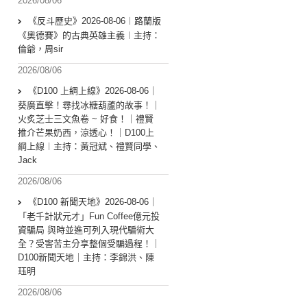
2026/08/06
《反斗歷史》2026-08-06︱路蘭版
《奧德賽》的古典英雄主義︱主持：
倫爺，周sir
2026/08/06
《D100 上綱上線》2026-08-06｜
葵廣直擊！尋找冰糖葫蘆的故事！｜
火炙芝士三文魚卷 ~ 好食！｜禮賢
推介芒果奶西，涼透心！｜D100上
綱上線︱主持：黃冠斌、禮賢同學、
Jack
2026/08/06
《D100 新聞天地》2026-08-06｜
「老千計狀元才」Fun Coffee億元投
資騙局 與時並進可列入現代騙術大
全？受害苦主分享整個受騙過程！｜
D100新聞天地｜主持：李錦洪、陳
珏明
2026/08/06