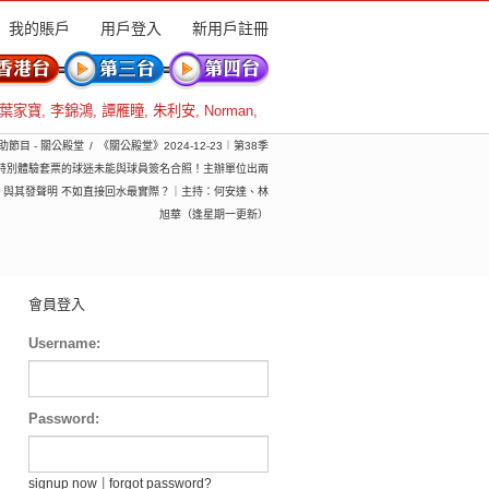
我的賬戶
用戶登入
新用戶註冊
葉家寶
,
李錦鴻
,
譚雁瞳
,
朱利安
,
Norman
,
贊助節目 - 關公殿堂
《關公殿堂》2024-12-23︱第38季
買特別體驗套票的球迷未能與球員簽名合照！主辦單位出兩
 與其發聲明 不如直接回水最實際？｜主持：何安達、林
旭華（逢星期一更新）
會員登入
Username:
Password:
|
signup now
forgot password?