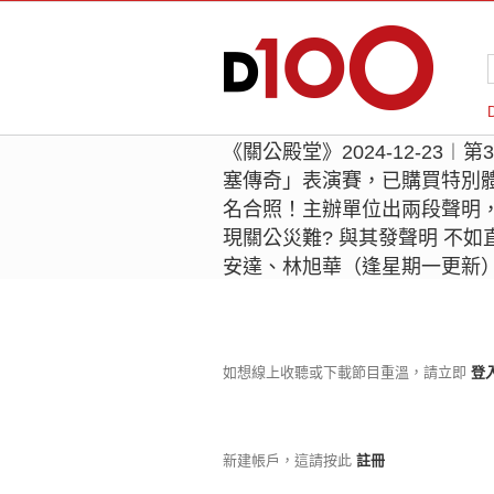
《關公殿堂》2024-12-23︱
塞傳奇」表演賽，已購買特別
名合照！主辦單位出兩段聲明
現關公災難? 與其發聲明 不
安達、林旭華（逢星期一更新
如想線上收聽或下載節目重溫，請立即
登
新建帳戶，這請按此
註冊