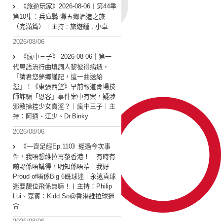
《旅遊玩家》2026-08-06︱第44季
第10集：兵庫縣 灘五鄉酒造之旅
（完滿篇）︱主持 : 旅遊鍾 , 小卓
2026/08/06
《瘋中三子》 2026-08-06｜第一
代粵語流行曲填詞人黎彼得病逝，
「請君您夢鄉謹記，這一曲送給
您」！《東張西望》早前報道骨場技
師詐騙「恩客」事件案中有案，疑涉
邪教操控少女賣淫？｜瘋中三子｜主
持：阿通、江少、Dr.Binky
2026/08/06
《一齊足經Ep.110》經過今次事
件，我唔想維拉再黎香港！｜有時有
啲野係唔講得，明知係唔啱丨我好
Proud of唔係Big 6既球迷｜永遠真球
迷要靚位飛係無嘛！丨主持：Philip
Lui、嘉賓：Kidd So@香港維拉球迷
會