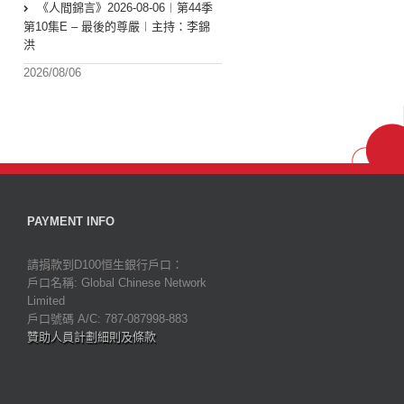
《人間錦言》2026-08-06︱第44季
第10集E – 最後的尊嚴︱主持：李錦
洪
2026/08/06
PAYMENT INFO
請捐款到D100恒生銀行戶口：
戶口名稱: Global Chinese Network
Limited
戶口號碼 A/C: 787-087998-883
贊助人員計劃細則及條款