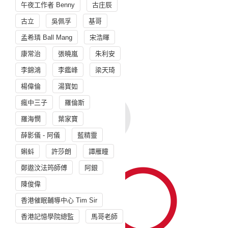
午夜工作者 Benny
古庄辰
古立
吳佩孚
基哥
孟希璘 Ball Mang
宋浩暉
康常治
張曉嵐
朱利安
李錦鴻
李鑑峰
梁天琦
楊偉倫
湯寳如
瘋中三子
羅倫斯
羅海憫
葉家寶
薛影儀 - 阿儀
藍精靈
蝌蚪
許莎朗
譚雁瞳
鄭遨汶法筠師傅
阿銀
陳俊偉
香港催眠輔導中心 Tim Sir
香港記憶學院總監
馬哥老師