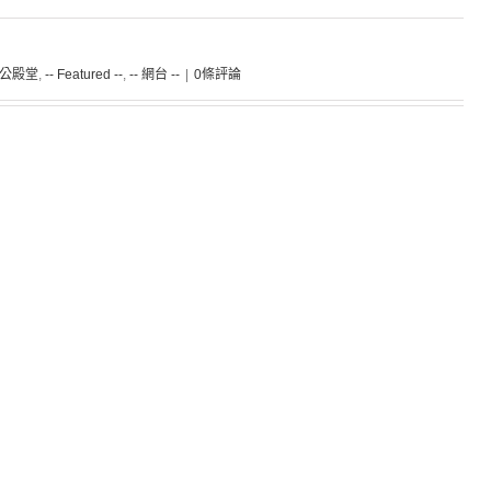
 關公殿堂
,
-- Featured --
,
-- 網台 --
|
0條評論