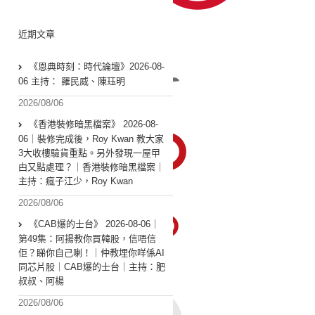
近期文章
《恩典時刻：時代論壇》2026-08-
06 主持： 羅民威、陳珏明
2026/08/06
《香港裝修暗黑檔案》 2026-08-
06｜裝修完成後，Roy Kwan 教大家
3大收樓驗貨重點。另外發現一屋曱
甴又點處理？｜香港裝修暗黑檔案｜
主持：瘋子江少，Roy Kwan
2026/08/06
《CAB爆的士台》 2026-08-06｜
第49集：阿揚教你買韓股，信唔信
佢？睇你自己喇！｜仲教埋你咩係AI
同芯片股｜CAB爆的士台｜主持：肥
叔叔、阿楊
2026/08/06