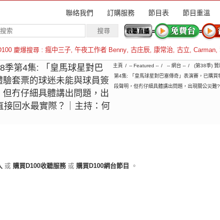
聯絡我們
訂購服務
節目表
節目重溫
D100 慶爆搜尋 :
瘋中三子
,
午夜工作者 Benny
,
古庄辰
,
康常治
,
古立
,
Carman
,
羅倫斯
第38季第4集: 「皇馬球星對巴
主頁
-- Featured --
-- 網台 --
(第38季) 
第4集: 「皇馬球星對巴塞傳奇」表演賽，已購
體驗套票的球迷未能與球員簽
段聲明，但冇仔細具體講出問題，出現關公災難?
，但冇仔細具體講出問題，出
如直接回水最實際？｜主持：何
）
入
或
購買D100收聽服務
或
購買D100網台節目
。