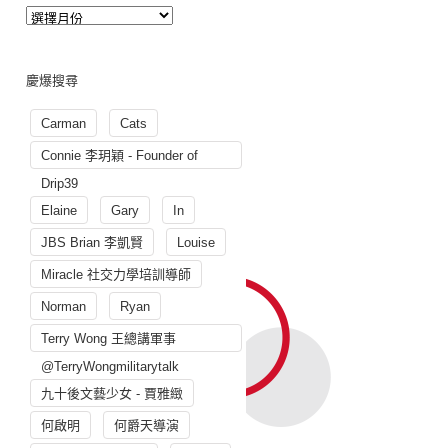
慶爆搜尋
Carman
Cats
Connie 李玥穎 - Founder of
Drip39
Elaine
Gary
In
JBS Brian 李凱賢
Louise
Miracle 社交力學培訓導師
Norman
Ryan
Terry Wong 王總講軍事
@TerryWongmilitarytalk
九十後文藝少女 - 賈雅緻
何啟明
何爵天導演