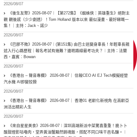
2026/08/07
《後生友聚》2026-08-07︱【第272集】《蜘蛛俠：英雄重生》絕對主
觀 觀後感（少少劇透）！Tom Holland 版本以來 最似漫畫、最好睇嘅一
集！｜主持：Jack、諾少
2026/08/07
《巴膠不敗》2026-08-07︱(第151集) 由巴士迷變身車長！年輕車長親
述入行心路歷程｜報名考試有幾難？邊啲路線最考功夫？︱主持：法蘭
西，嘉賓︰Bowan
2026/08/07
《香港台 – 聲音專欄》 2026-08-07｜ 信報CEO AI EJ Tech模擬經營
汽水機 AI即變狡猾
2026/08/07
《香港台 – 聲音專欄》 2026-08-07｜ 香港01 老齡化新視角 在高齡亞
洲活出精彩人生
2026/08/07
《來自星星美食》2026-08-07︱深圳高端新派中菜驚喜重重！脆卜卜
酸甜燈影咕嚕肉，堂弄黃油蟹黯然銷魂飯，搭配不同口味干邑名釀。︱