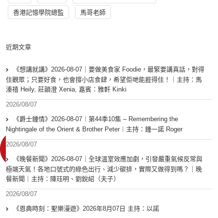
香港記憶學院總監
馬哥老師
近期文章
《想講就講》2026-08-07｜要做美食家 Foodie，最緊要講真話，對得
住觀眾；只要好食，也會撐小店食肆，希望佢哋能捱得住！｜主持：馬
溱禧 Heily, 莊韻澄 Xenia, 嘉賓：雅軒 Kinki
2026/08/07
《爵士鍾情》2026-08-07︱第44季10集 – Remembering the
Nightingale of the Orient & Brother Peter︱主持：鍾一諾 Roger
2026/08/07
《晚餐新聞》2026-08-07｜全球溫室效應加劇，引發嚴重氣候反常與
極端天氣！各地口號式的綠色出行、減少碳排，實際又做得到嗎？｜晚
餐新聞｜主持：陳珏明、劉銳紹（夫子）
2026/08/07
《恩典時刻：聖樂漫遊》2026年8月07日 主持：以諾