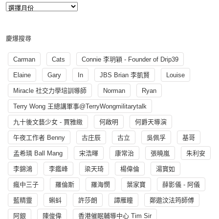
慶爆搜尋
Carman
Cats
Connie 李玥穎 - Founder of Drip39
Elaine
Gary
In
JBS Brian 李凱賢
Louise
Miracle 社交力學培訓導師
Norman
Ryan
Terry Wong 王總講軍事@TerryWongmilitarytalk
九十後文藝少女 - 賈雅緻
何啟明
何爵天導演
午夜工作者 Benny
古庄辰
古立
吳佩孚
基哥
孟希璘 Ball Mang
宋浩暉
康常治
張曉嵐
朱利安
李錦鴻
李鑑峰
梁天琦
楊偉倫
湯寳如
瘋中三子
羅倫斯
羅海憫
葉家寶
薛影儀 - 阿儀
藍精靈
蝌蚪
許莎朗
譚雁瞳
鄭遨汶法筠師傅
阿銀
陳俊偉
香港催眠輔導中心 Tim Sir