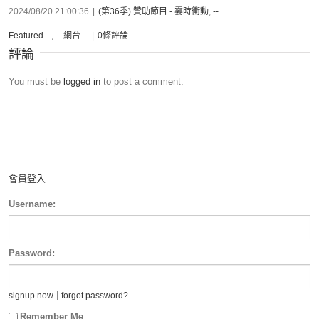
2024/08/20 21:00:36
|
(第36季) 贊助節目 - 霎時衝動
,
--
Featured --
,
-- 網台 --
|
0條評論
評論
You must be
logged in
to post a comment.
會員登入
Username:
Password:
|
signup now
forgot password?
Remember Me