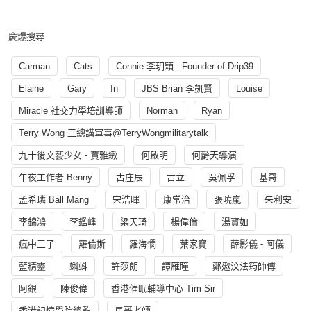
慶爆搜尋
Carman
Cats
Connie 李玥穎 - Founder of Drip39
Elaine
Gary
In
JBS Brian 李凱賢
Louise
Miracle 社交力學培訓導師
Norman
Ryan
Terry Wong 王總講軍事@TerryWongmilitarytalk
九十後文藝少女 - 賈雅緻
何啟明
何爵天導演
午夜工作者 Benny
古庄辰
古立
吳佩孚
基哥
孟希璘 Ball Mang
宋浩暉
康常治
張曉嵐
朱利安
李錦鴻
李鑑峰
梁天琦
楊偉倫
湯寳如
瘋中三子
羅倫斯
羅海憫
葉家寶
薛影儀 - 阿儀
藍精靈
蝌蚪
許莎朗
譚雁瞳
鄭遨汶法筠師傅
阿銀
陳俊偉
香港催眠輔導中心 Tim Sir
香港記憶學院總監
馬哥老師