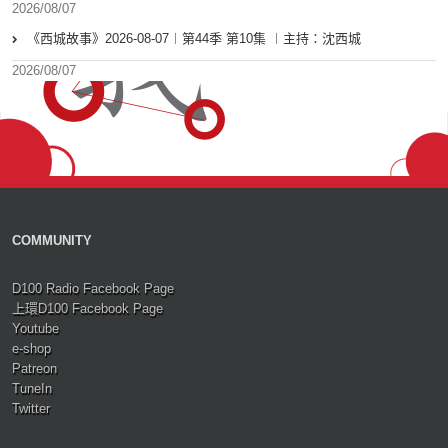
2026/08/07
《西城故事》2026-08-07︱第44季 第10集 ︱主持：沈西城
2026/08/07
COMMUNITY
D100 Radio Facebook Page
上環D100 Facebook Page
Youtube
e-shop
Patreon
TuneIn
Twitter