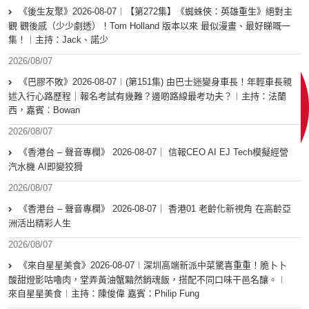
《後生友聚》2026-08-07︱【第272集】《蜘蛛俠：英雄重生》絕對主
觀 觀後感（少少劇透）！Tom Holland 版本以來 最似漫畫、最好睇嘅一
集！｜主持：Jack、諾少
2026/08/07
《巴膠不敗》2026-08-07︱(第151集) 由巴士迷變身車長！年輕車長親
述入行心路歷程｜報名考試有幾難？邊啲路線最考功夫？︱主持：法蘭
西，嘉賓︰Bowan
2026/08/07
《香港台 – 聲音專欄》 2026-08-07｜ 信報CEO AI EJ Tech模擬經營
汽水機 AI即變狡猾
2026/08/07
《香港台 – 聲音專欄》 2026-08-07｜ 香港01 老齡化新視角 在高齡亞
洲活出精彩人生
2026/08/07
《來自星星美食》2026-08-07︱深圳高端新派中菜驚喜重重！脆卜卜
酸甜燈影咕嚕肉，堂弄黃油蟹黯然銷魂飯，搭配不同口味干邑名釀。︱
來自星星美食︱主持：陳俊偉 嘉賓：Philip Fung