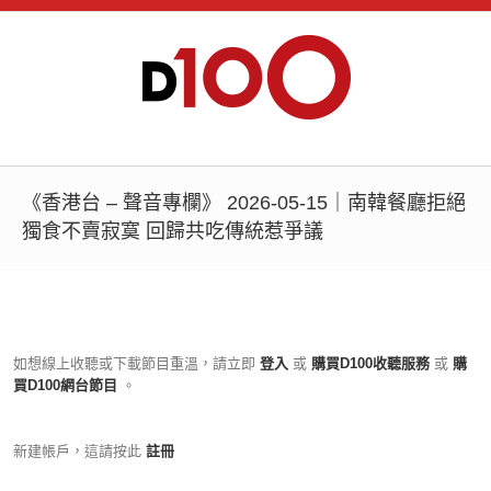
《香港台 – 聲音專欄》 2026-05-15｜南韓餐廳拒絕
獨食不賣寂寞 回歸共吃傳統惹爭議
如想線上收聽或下載節目重溫，請立即
登入
或
購買D100收聽服務
或
購
買D100網台節目
。
新建帳戶，這請按此
註冊