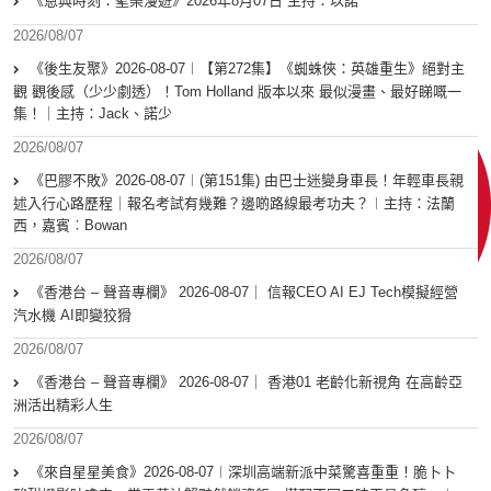
《恩典時刻：聖樂漫遊》2026年8月07日 主持：以諾
2026/08/07
《後生友聚》2026-08-07︱【第272集】《蜘蛛俠：英雄重生》絕對主
觀 觀後感（少少劇透）！Tom Holland 版本以來 最似漫畫、最好睇嘅一
集！｜主持：Jack、諾少
2026/08/07
《巴膠不敗》2026-08-07︱(第151集) 由巴士迷變身車長！年輕車長親
述入行心路歷程｜報名考試有幾難？邊啲路線最考功夫？︱主持：法蘭
西，嘉賓︰Bowan
2026/08/07
《香港台 – 聲音專欄》 2026-08-07｜ 信報CEO AI EJ Tech模擬經營
汽水機 AI即變狡猾
2026/08/07
《香港台 – 聲音專欄》 2026-08-07｜ 香港01 老齡化新視角 在高齡亞
洲活出精彩人生
2026/08/07
《來自星星美食》2026-08-07︱深圳高端新派中菜驚喜重重！脆卜卜