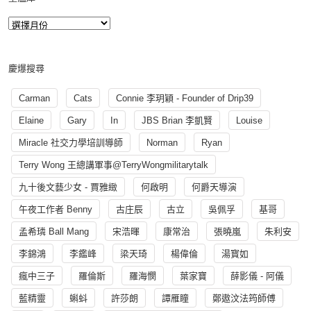
慶爆搜尋
Carman
Cats
Connie 李玥穎 - Founder of Drip39
Elaine
Gary
In
JBS Brian 李凱賢
Louise
Miracle 社交力學培訓導師
Norman
Ryan
Terry Wong 王總講軍事@TerryWongmilitarytalk
九十後文藝少女 - 賈雅緻
何啟明
何爵天導演
午夜工作者 Benny
古庄辰
古立
吳佩孚
基哥
孟希璘 Ball Mang
宋浩暉
康常治
張曉嵐
朱利安
李錦鴻
李鑑峰
梁天琦
楊偉倫
湯寳如
瘋中三子
羅倫斯
羅海憫
葉家寶
薛影儀 - 阿儀
藍精靈
蝌蚪
許莎朗
譚雁瞳
鄭遨汶法筠師傅