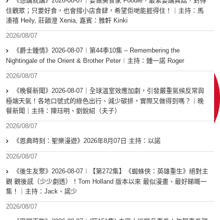
《想講就講》2026-08-07｜要做美食家 Foodie，最緊要講真話，對得
住觀眾；只要好食，也會撐小店食肆，希望佢哋能捱得住！｜主持：馬
溱禧 Heily, 莊韻澄 Xenia, 嘉賓：雅軒 Kinki
2026/08/07
《爵士鍾情》2026-08-07︱第44季10集 – Remembering the
Nightingale of the Orient & Brother Peter︱主持：鍾一諾 Roger
2026/08/07
《晚餐新聞》2026-08-07｜全球溫室效應加劇，引發嚴重氣候反常與
極端天氣！各地口號式的綠色出行、減少碳排，實際又做得到嗎？｜晚
餐新聞｜主持：陳珏明、劉銳紹（夫子）
2026/08/07
《恩典時刻：聖樂漫遊》2026年8月07日 主持：以諾
2026/08/07
《後生友聚》2026-08-07︱【第272集】《蜘蛛俠：英雄重生》絕對主
觀 觀後感（少少劇透）！Tom Holland 版本以來 最似漫畫、最好睇嘅一
集！｜主持：Jack、諾少
2026/08/07