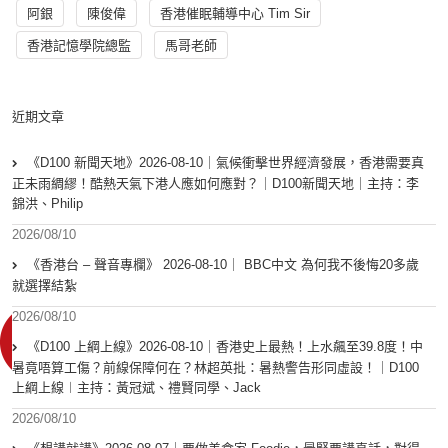
阿銀
陳俊偉
香港催眠輔導中心 Tim Sir
香港記憶學院總監
馬哥老師
近期文章
《D100 新聞天地》2026-08-10｜氣候衝擊世界經濟發展，香港需要真
正未雨綢繆！酷熱天氣下港人應如何應對？｜D100新聞天地｜主持：李
錦洪、Philip
2026/08/10
《香港台 – 聲音專欄》 2026-08-10｜ BBC中文 為何我不後悔20多歲
就選擇結紮
2026/08/10
《D100 上綱上線》2026-08-10｜香港史上最熱！上水飆至39.8度！中
暑竟唔算工傷？前線保障何在？林超英批：暑熱警告形同虛設！｜D100
上綱上線︱主持：黃冠斌、禮賢同學、Jack
2026/08/10