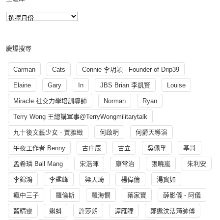
慶爆搜尋
Carman
Cats
Connie 李玥穎 - Founder of Drip39
Elaine
Gary
In
JBS Brian 李凱賢
Louise
Miracle 社交力學培訓導師
Norman
Ryan
Terry Wong 王總講軍事@TerryWongmilitarytalk
九十後文藝少女 - 賈雅緻
何啟明
何爵天導演
午夜工作者 Benny
古庄辰
古立
吳佩孚
基哥
孟希璘 Ball Mang
宋浩暉
康常治
張曉嵐
朱利安
李錦鴻
李鑑峰
梁天琦
楊偉倫
湯寳如
瘋中三子
羅倫斯
羅海憫
葉家寶
薛影儀 - 阿儀
藍精靈
蝌蚪
許莎朗
譚雁瞳
鄭遨汶法筠師傅