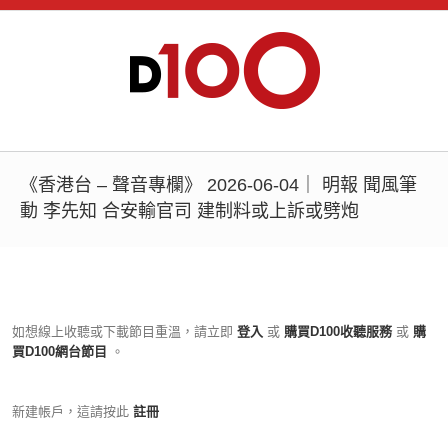
《香港台 – 聲音專欄》 2026-06-04｜ 明報 聞風筆
動 李先知 合安輸官司 建制料或上訴或劈炮
如想線上收聽或下載節目重溫，請立即
登入
或
購買D100收聽服務
或
購
買D100網台節目
。
新建帳戶，這請按此
註冊