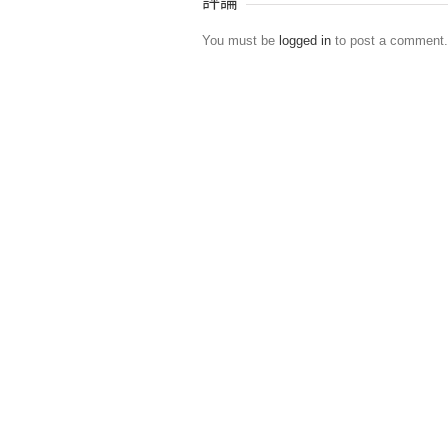
評論
You must be
logged in
to post a comment.