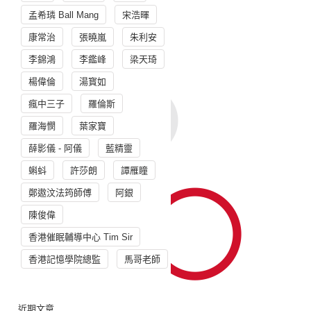
孟希璘 Ball Mang
宋浩暉
康常治
張曉嵐
朱利安
李錦鴻
李鑑峰
梁天琦
楊偉倫
湯寳如
瘋中三子
羅倫斯
羅海憫
葉家寶
薛影儀 - 阿儀
藍精靈
蝌蚪
許莎朗
譚雁瞳
鄭遨汶法筠師傅
阿銀
陳俊偉
香港催眠輔導中心 Tim Sir
香港記憶學院總監
馬哥老師
近期文章