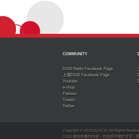
COMMUNITY
D100 Radio Facebook Page
上環D100 Facebook Page
Youtube
e-shop
Patreon
TuneIn
Twitter
Copyright © 2013 by GCN | All Rights Reser
D100 網站所載的內容，包括但不限於文字、照片