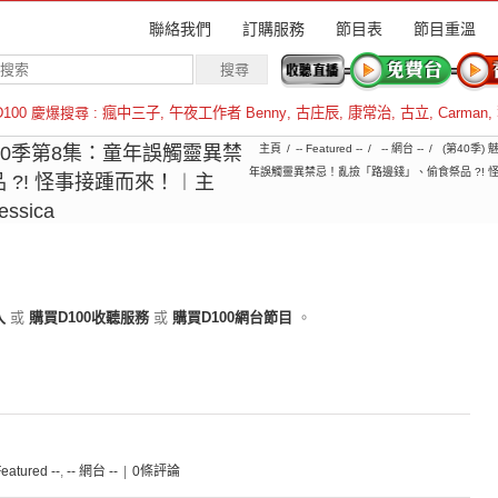
聯絡我們
訂購服務
節目表
節目重溫
D100 慶爆搜尋 :
瘋中三子
,
午夜工作者 Benny
,
古庄辰
,
康常治
,
古立
,
Carman
,
羅倫斯
︱第40季第8集：童年誤觸靈異禁
主頁
-- Featured --
-- 網台 --
(第40季)
年誤觸靈異禁忌！亂撿「路邊錢」、偷食祭品 ?! 怪事接踵而
?! 怪事接踵而來！︱主
ssica
入
或
購買D100收聽服務
或
購買D100網台節目
。
Featured --
,
-- 網台 --
|
0條評論