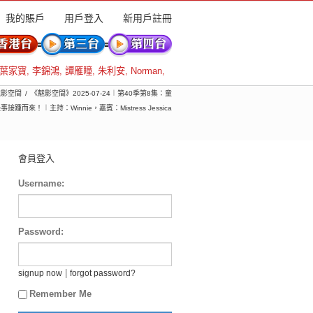
我的賬戶
用戶登入
新用戶註冊
葉家寶
,
李錦鴻
,
譚雁瞳
,
朱利安
,
Norman
,
 魅影空間
《魅影空間》2025-07-24︱第40季第8集：童
來！︱主持：Winnie，嘉賓：Mistress Jessica
會員登入
Username:
Password:
|
signup now
forgot password?
Remember Me