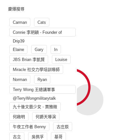
慶爆搜尋
Carman
Cats
Connie 李玥穎 - Founder of
Drip39
Elaine
Gary
In
JBS Brian 李凱賢
Louise
Miracle 社交力學培訓導師
Norman
Ryan
Terry Wong 王總講軍事
@TerryWongmilitarytalk
九十後文藝少女 - 賈雅緻
何啟明
何爵天導演
午夜工作者 Benny
古庄辰
古立
吳佩孚
基哥