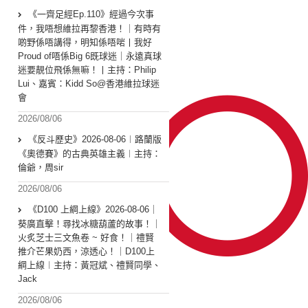
《一齊足經Ep.110》經過今次事
件，我唔想維拉再黎香港！｜有時有
啲野係唔講得，明知係唔啱丨我好
Proud of唔係Big 6既球迷｜永遠真球
迷要靚位飛係無嘛！丨主持：Philip
Lui、嘉賓：Kidd So@香港維拉球迷
會
2026/08/06
《反斗歷史》2026-08-06︱路蘭版
《奧德賽》的古典英雄主義︱主持：
倫爺，周sir
2026/08/06
《D100 上綱上線》2026-08-06｜
葵廣直擊！尋找冰糖葫蘆的故事！｜
火炙芝士三文魚卷 ~ 好食！｜禮賢
推介芒果奶西，涼透心！｜D100上
綱上線︱主持：黃冠斌、禮賢同學、
Jack
2026/08/06