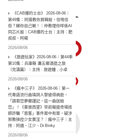
《CAB爆的士台》 2026-08-06｜
第49集：阿揚教你買韓股，信唔信
佢？睇你自己喇！｜仲教埋你咩係AI
同芯片股｜CAB爆的士台｜主持：肥
叔叔、阿楊
2026/08/06
《旅遊玩家》2026-08-06︱第44季
第10集：兵庫縣 灘五鄉酒造之旅
（完滿篇）︱主持 : 旅遊鍾 , 小卓
2026/08/06
《瘋中三子》 2026-08-06｜第一
代粵語流行曲填詞人黎彼得病逝，
「請君您夢鄉謹記，這一曲送給
您」！《東張西望》早前報道骨場技
師詐騙「恩客」事件案中有案，疑涉
邪教操控少女賣淫？｜瘋中三子｜主
持：阿通、江少、Dr.Binky
2026/08/06