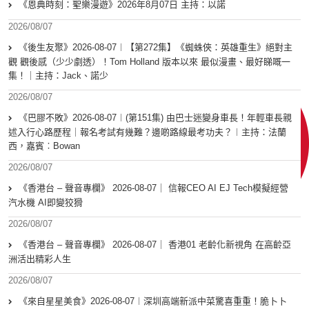
《恩典時刻：聖樂漫遊》2026年8月07日 主持：以諾
2026/08/07
《後生友聚》2026-08-07︱【第272集】《蜘蛛俠：英雄重生》絕對主
觀 觀後感（少少劇透）！Tom Holland 版本以來 最似漫畫、最好睇嘅一
集！｜主持：Jack、諾少
2026/08/07
《巴膠不敗》2026-08-07︱(第151集) 由巴士迷變身車長！年輕車長親
述入行心路歷程｜報名考試有幾難？邊啲路線最考功夫？︱主持：法蘭
西，嘉賓︰Bowan
2026/08/07
《香港台 – 聲音專欄》 2026-08-07｜ 信報CEO AI EJ Tech模擬經營
汽水機 AI即變狡猾
2026/08/07
《香港台 – 聲音專欄》 2026-08-07｜ 香港01 老齡化新視角 在高齡亞
洲活出精彩人生
2026/08/07
《來自星星美食》2026-08-07︱深圳高端新派中菜驚喜重重！脆卜卜