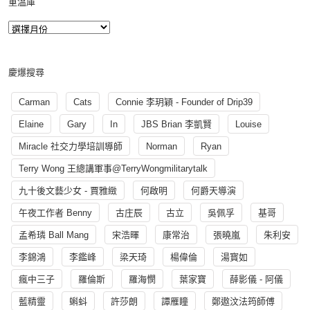
重溫庫
慶爆搜尋
Carman
Cats
Connie 李玥穎 - Founder of Drip39
Elaine
Gary
In
JBS Brian 李凱賢
Louise
Miracle 社交力學培訓導師
Norman
Ryan
Terry Wong 王總講軍事@TerryWongmilitarytalk
九十後文藝少女 - 賈雅緻
何啟明
何爵天導演
午夜工作者 Benny
古庄辰
古立
吳佩孚
基哥
孟希璘 Ball Mang
宋浩暉
康常治
張曉嵐
朱利安
李錦鴻
李鑑峰
梁天琦
楊偉倫
湯寳如
瘋中三子
羅倫斯
羅海憫
葉家寶
薛影儀 - 阿儀
藍精靈
蝌蚪
許莎朗
譚雁瞳
鄭遨汶法筠師傅