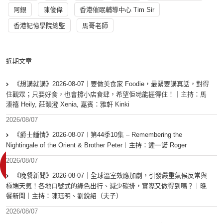
阿銀
陳俊偉
香港催眠輔導中心 Tim Sir
香港記憶學院總監
馬哥老師
近期文章
《想講就講》2026-08-07｜要做美食家 Foodie，最緊要講真話，對得
住觀眾；只要好食，也會撐小店食肆，希望佢哋能捱得住！｜主持：馬
溱禧 Heily, 莊韻澄 Xenia, 嘉賓：雅軒 Kinki
2026/08/07
《爵士鍾情》2026-08-07︱第44季10集 – Remembering the
Nightingale of the Orient & Brother Peter︱主持：鍾一諾 Roger
2026/08/07
《晚餐新聞》2026-08-07｜全球溫室效應加劇，引發嚴重氣候反常與
極端天氣！各地口號式的綠色出行、減少碳排，實際又做得到嗎？｜晚
餐新聞｜主持：陳珏明、劉銳紹（夫子）
2026/08/07