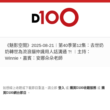
《魅影空間》2025-08-21︱第40季第12集：去世奶
奶轉世為流浪貓仲識用人話溝通 ?! ︱主持：
Winnie，嘉賓：安娜朵朵老師
如想線上收聽或下載節目重溫，請立即
登入
或
購買D100收聽服務
或
購
買D100網台節目
。